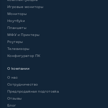
Количество слотов M_2
1
Игровые мониторы
Мониторы
Ноутбуки
Планшеты
Возможности видеокарты:
Тип видеокарты
Дискретный
МФУ и Принтеры
Роутеры
Видеопроцессор ноутбука
Телевизоры
nVidia GeForce RTX 4050
Конфигуратор ПК
Размер видеопамяти, Гб
6
О компании
О нас
Удобство пользования:
Материал корпуса
Металл+пластик
Сотрудничество
Предпродажная подготовка
Подсветка клавиатуры
Да
Отзывы
Русские и украинские буквы на клавиатуре
Да
Блог