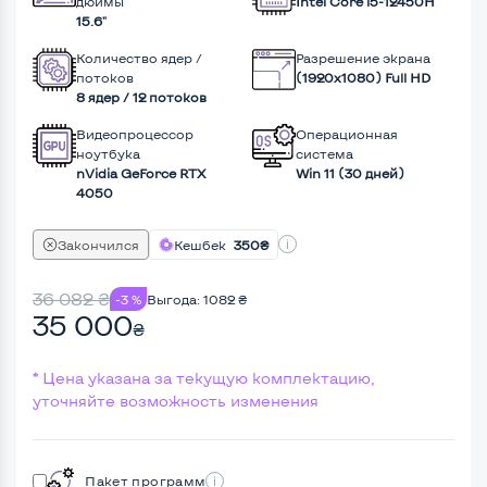
дюймы
Intel Core i5-12450H
15.6"
Количество ядер /
Разрешение экрана
потоков
(1920х1080) Full HD
8 ядер / 12 потоков
Видеопроцессор
Операционная
ноутбука
система
nVidia GeForce RTX
Win 11 (30 дней)
4050
Закончился
Кешбек
350₴
36 082
₴
-3 %
Выгода:
1082
₴
35 000
₴
* Цена указана за текущую комплектацию,
уточняйте возможность изменения
Пакет программ