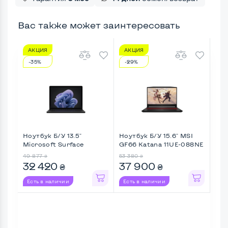
Вас также может заинтересовать
АКЦИЯ
АКЦИЯ
А
-35%
-29%
-1
Ноутбук Б/У 13.5"
Ноутбук Б/У 15.6" MSI
Ноу
Microsoft Surface
GF66 Katana 11UE-088NE
Leg
Laptop 6 ...
...
49 877
53 380
43 2
₴
₴
32 420
37 900
35
₴
₴
Есть в наличии
Есть в наличии
Ес