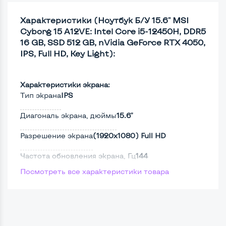
Характеристики (Ноутбук Б/У 15.6" MSI
Cyborg 15 A12VE: Intel Core i5-12450H, DDR5
16 GB, SSD 512 GB, nVidia GeForce RTX 4050,
IPS, Full HD, Key Light):
Характеристики экрана:
Тип экрана
IPS
Диагональ экрана, дюймы
15.6"
Разрешение экрана
(1920х1080) Full HD
Частота обновления экрана, Гц
144
Посмотреть все характеристики товара
Full HD
Да
Сенсорный, touch экран
Нет
Screen 360
Нет