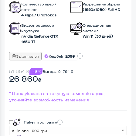
Количество ядер /
Разрешение экрана
потоков
(1920х1080) Full HD
4 ядра / 8 потоков
Видеопроцессор
Операционная
ноутбука
система
nVidia GeForce GTX
Win 11 (30 дней)
1650 Ti
Закончился
Кешбек
269₴
51 654
₴
-48 %
Выгода:
24794
₴
26 860
₴
* Цена указана за текущую комплектацию,
уточняйте возможность изменения
Пакет программ