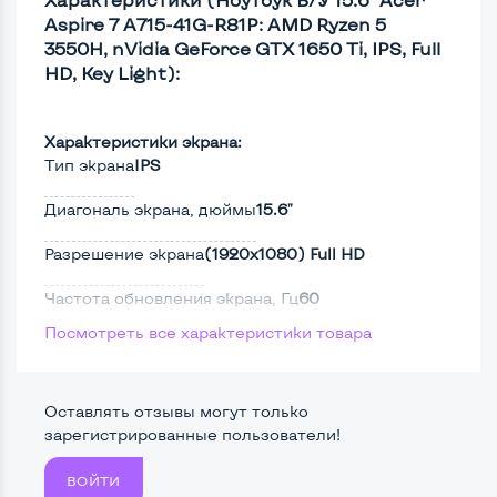
Aspire 7 A715-41G-R81P: AMD Ryzen 5
3550H, nVidia GeForce GTX 1650 Ti, IPS, Full
HD, Key Light):
Характеристики экрана:
Тип экрана
IPS
Диагональ экрана, дюймы
15.6"
Разрешение экрана
(1920х1080) Full HD
Частота обновления экрана, Гц
60
Посмотреть все характеристики товара
Full HD
Да
Сенсорный, touch экран
Нет
Оставлять отзывы могут только
Поверхность дисплея
Матовая
зарегистрированные пользователи!
ВОЙТИ