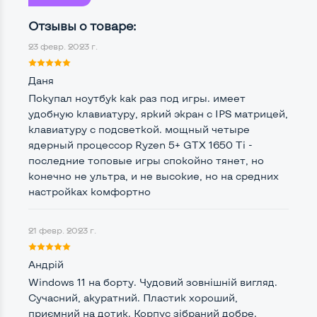
Мощность:
Отзывы о товаре:
Процессор
AMD Ryzen 5 3550H
23 февр. 2023 г.
Количество ядер / потоков
4 ядра / 8 потоков
Даня
Частота процессора (базовая-максимальная)
Покупал ноутбук как раз под игры. имеет
удобную клавиатуру, яркий экран с IPS матрицей,
AMD Ryzen 5 3550H (2,10 - 3,70 GHz)
клавиатуру с подсветкой. мощный четыре
Тип оперативной памяти
DDR4
ядерный процессор Ryzen 5+ GTX 1650 Ti -
последние топовые игры спокойно тянет, но
Тип накопителя
SSD M.2 2280
конечно не ультра, и не высокие, но на средних
настройках комфортно
Количество слотов M_2
1
21 февр. 2023 г.
Возможности видеокарты:
Андрій
Тип видеокарты
Дискретный
Windows 11 на борту. Чудовий зовнішній вигляд.
Сучасний, акуратний. Пластик хороший,
Видеопроцессор ноутбука
приємний на дотик. Корпус зібраний добре.