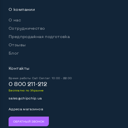
О компании
Беспроводные подключения:
О нас
Wi-Fi
Да
Сотрудничество
Bluetooth
Да
Предпродажная подготовка
Поддержка SIM
Нет
Отзывы
Блог
Контакты
Возможности аккумулятора:
Аккумулятор держит заряд более 4х часов
Нет
Время работы
Call Center: 10:00 - 22:00
0 800 211-212
Работа от аккумулятора, Ч, мин
2
Бесплатно по Украине
sales@chipchip.ua
Батарея съемная
Нет
Адреса магазинов
Питание через повербанк
Нет
Аккумулятор съемный
Нет
ОБРАТНЫЙ ЗВОНОК