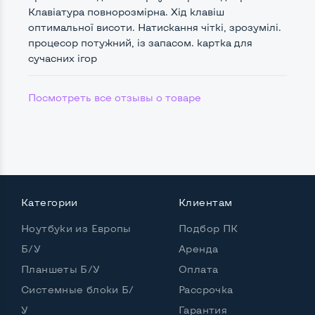
nVidia GeForce GTX 1650 Ti
Клавіатура повнорозмірна. Хід клавіш
Размер видеопамяти, Гб
4
оптимальної висоти. Натискання чіткі, зрозумілі.
процесор потужний, із запасом. картка для
сучасних ігор
Удобство пользования:
Посмотреть все отзывы о товаре
Материал корпуса
Пластик
Подсветка клавиатуры
Да
Русские и украинские буквы на клавиатуре
Да
Полноразмерная клавиатура NumberPad
Да
Категории
Клиентам
Оптический привод
Нет
Ноутбуки из Европы
Подбор ПК
Операционная система
Win 11 (30 дней)
Б/У
Аренда
Планшеты Б/У
Оплата
Системные блоки Б/
Рассрочка
Разъемы подключения:
У
Гарантия