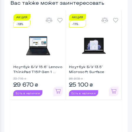
Вас также может заинтересовать
АКЦИЯ
АКЦИЯ
А
-12%
-11%
-1
Ноутбук Б/У 15.6" Lenovo
Ноутбук Б/У 13.5"
Ноу
ThinkPad T15P Gen 1 ...
Microsoft Surface
Lati
Laptop 5 ...
33 716
28 202
31 8
₴
₴
29 670
25 100
26
₴
₴
Есть в наличии
Есть в наличии
Ес