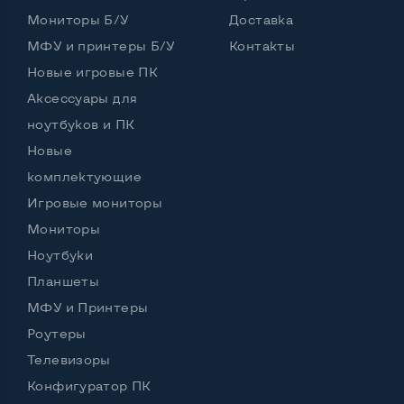
Выход VGA
Нет
Мониторы Б/У
Доставка
МФУ и принтеры Б/У
Выход Display port
Нет
Контакты
Новые игровые ПК
Выход mini Display port
Нет
Аксессуары для
Выход HDMI
Да
ноутбуков и ПК
Новые
Разъем для карт SD/SDHC
Нет
комплектующие
Разъем для наушников 3.5 мм
Да
Игровые мониторы
Разъем для микрофона
Да
Мониторы
Ноутбуки
Выход Gigabit Ethernet LAN
Да
Планшеты
Выход USB 2_0
1 шт
МФУ и Принтеры
Роутеры
Выход USB 3_0
2-4 шт
Телевизоры
Выход Com Port
Нет
Конфигуратор ПК