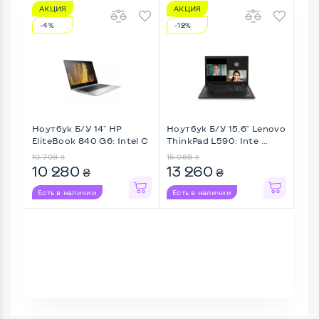
АКЦИЯ
АКЦИЯ
А
-4%
-12%
-7
Ноутбук Б/У 14" HP
Ноутбук Б/У 15.6" Lenovo
Ноу
EliteBook 840 G6: Intel C
ThinkPad L590: Inte ...
Life
...
10 708
15 068
9 8
₴
₴
10 280
13 260
9 
₴
₴
Есть в наличии
Есть в наличии
Ес