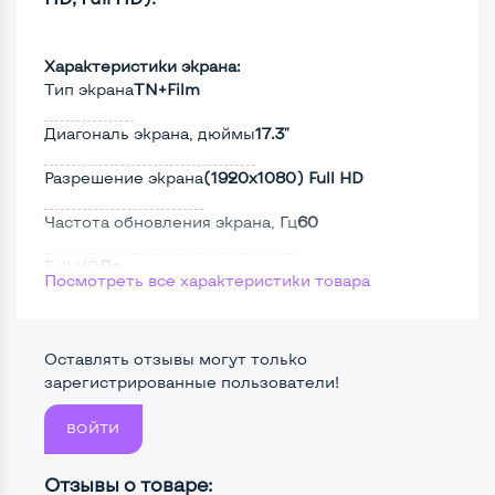
Характеристики экрана:
Тип экрана
TN+Film
Диагональ экрана, дюймы
17.3"
Разрешение экрана
(1920х1080) Full HD
Частота обновления экрана, Гц
60
Full HD
Да
Посмотреть все характеристики товара
Сенсорный, touch экран
Нет
Поверхность дисплея
Матовая
Оставлять отзывы могут только
зарегистрированные пользователи!
ВОЙТИ
Мощность:
Процессор
Intel Core i3-330M
Отзывы о товаре: