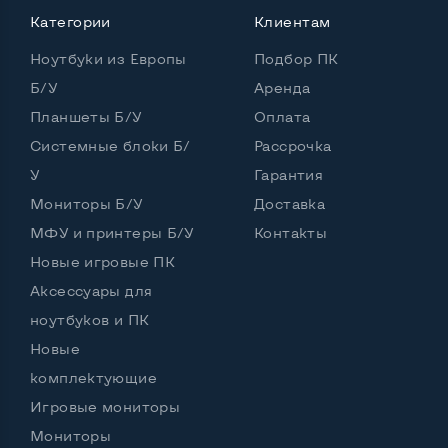
Категории
Клиентам
Удобство пользования:
Ноутбуки из Европы
Материал корпуса
Пластик
Подбор ПК
Б/У
Аренда
Подсветка клавиатуры
Нет
Планшеты Б/У
Оплата
Русские и украинские буквы на клавиатуре
Да
Системные блоки Б/
Рассрочка
У
Гарантия
Полноразмерная клавиатура NumberPad
Да
Мониторы Б/У
Доставка
Оптический привод
Да
МФУ и принтеры Б/У
Контакты
Операционная система
Win 10 (30 дней)
Новые игровые ПК
Аксессуары для
ноутбуков и ПК
Новые
Разъемы подключения:
Выход VGA
Да
комплектующие
Игровые мониторы
Выход Display port
Нет
Мониторы