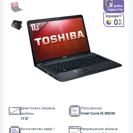
Диагональ экрана,
Процессор
дюймы
Intel Core i3-330M
17.3"
Количество ядер /
Разрешение экрана