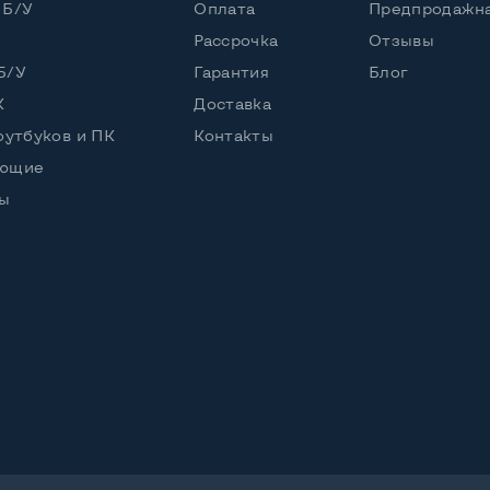
 Б/У
Оплата
Предпродажна
ore i5-10210U (1,60 - 4,20 GHz)
Рассрочка
Отзывы
Б/У
Гарантия
Блог
К
Доставка
оутбуков и ПК
Контакты
2 2280
ующие
ы
56 GB
енный
UHD