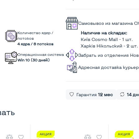
Самовывоз из магазина C
Наличие на складах:
Количество ядер /
потоков
Київ Cosmo Mall - 1 шт.
4 ядра / 8 потоков
Харків Нікольский - 2 шт.
Операционная система
Забрать из отделения Но
Win 10 (30 дней)
Адресная доставка курье
Гарантия
12 мес
14 дн
вать
АКЦИЯ
АКЦИЯ