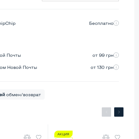
hipChip
Бесплатно
вой Почты
от 99 грн
ром Новой Почты
от 130 грн
ей
обмен/возврат
АКЦИЯ
А