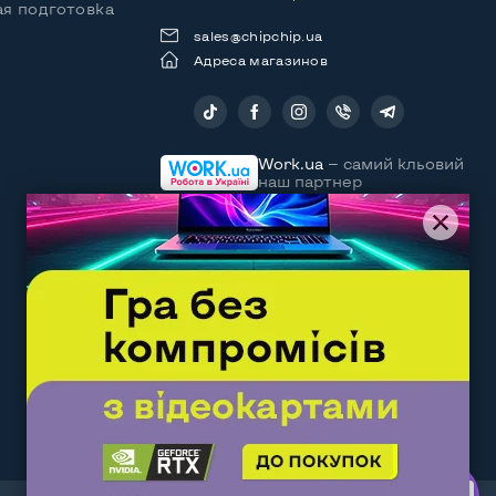
я подготовка
sales@chipchip.ua
Адреса магазинов
Следите за нами:
Work.ua
— самий кльовий
наш партнер