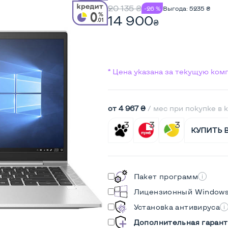
20 135
₴
-26 %
Выгода:
5235
₴
14 900
₴
* Цена указана за текущую ко
от 4 967 ₴
/ мес при покупке в 
КУПИТЬ 
Пакет программ
Лицензионный Window
Установка антивируса
Дополнительная гарант