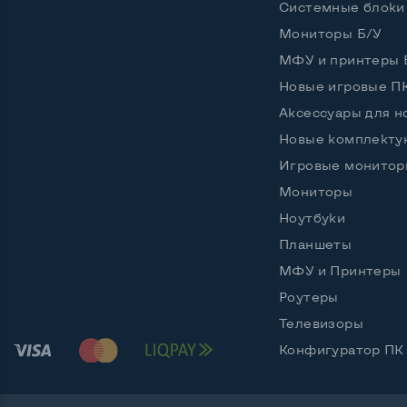
Системные блоки
Частота процессора (базовая-максимальная)
Intel C
Мониторы Б/У
Тип оперативной памяти
DDR4
МФУ и принтеры 
Новые игровые П
Объем оперативной памяти
8 GB
Аксессуары для н
Тип накопителя
SSD M.
Новые комплект
Игровые монитор
Объем накопителя
SSD 2
Мониторы
Объем HDD
Ноутбуки
Количество слотов M_2
1
Планшеты
МФУ и Принтеры
Роутеры
Возможности видеокарты:
Телевизоры
Тип видеокарты
Встро
Конфигуратор ПК
Видеопроцессор ноутбука
Intel 