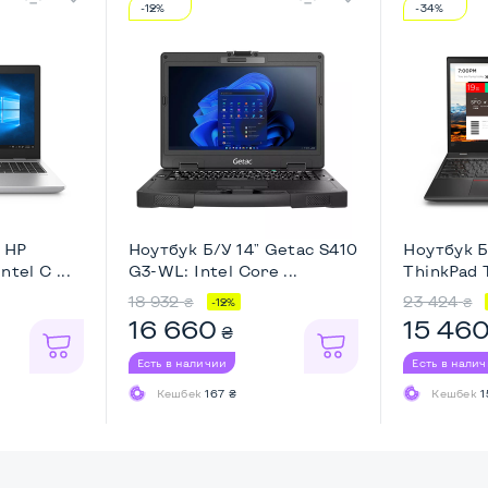
-12%
-34%
" HP
Ноутбук Б/У 14" Getac S410
Ноутбук Б
tel C ...
G3-WL: Intel Core ...
ThinkPad T
18 932
23 424
₴
₴
-12%
16 660
15 46
₴
Есть в наличии
Есть в нали
Кешбек
167 ₴
Кешбек
1