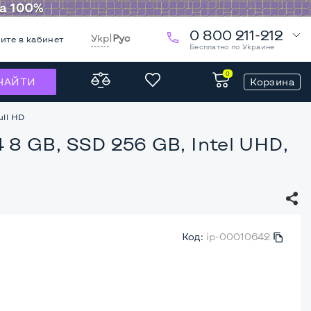
0 800 211-212
Укр
|
Рус
ите в кабинет
Бесплатно по Украине
0
Корзина
НАЙТИ
ull HD
4 8 GB, SSD 256 GB, Intel UHD,
Код:
ip-00010642