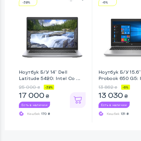
-32%
-6%
Ноутбук Б/У 14" Dell
Ноутбук Б/У 15.6
Latitude 5420: Intel Co ...
Probook 650 G5: In
25 000
13 862
₴
₴
-32%
-6%
17 000
13 030
₴
₴
Есть в наличии
Есть в наличии
Кешбек
170 ₴
Кешбек
131 ₴