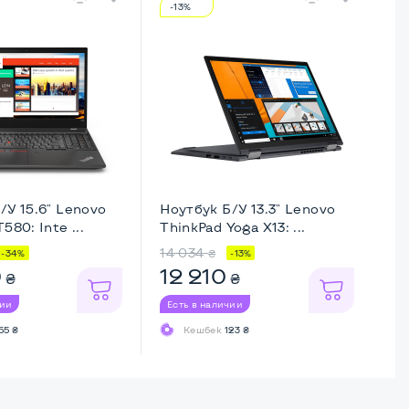
-13%
-
/У 15.6" Lenovo
Ноутбук Б/У 13.3" Lenovo
Но
580: Inte ...
ThinkPad Yoga X13: ...
La
14 034
16
₴
-34%
-13%
0
12 210
1
₴
₴
чии
Есть в наличии
Ес
55 ₴
Кешбек
123 ₴