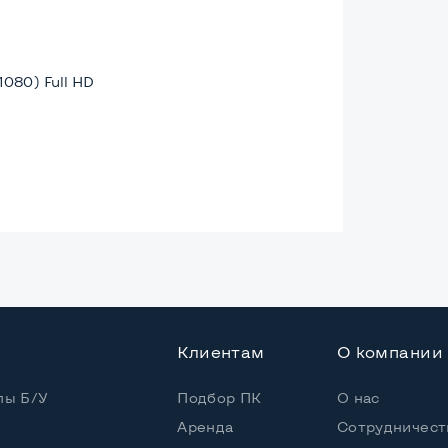
1080) Full HD
ая
Клиентам
О компании
Core i5-10210U
пы Б/У
Подбор ПК
О нас
Аренда
Сотрудничест
 / 8 потоков