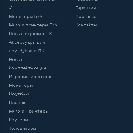
У
Гарантия
Port для клавиатуры PS/2
Нет
Мониторы Б/У
Доставка
Разъем для микрофона и наушников
МФУ и принтеры Б/У
Контакты
Да, спереди и сзади
Новые игровые ПК
Выход Gigabit Ethernet LAN
Да
Аксессуары для
Выход USB 2_0
2-4 шт
ноутбуков и ПК
Новые
Выход USB 3_0
5 шт и более
комплектующие
Выход Com Port
Да
Игровые мониторы
Мониторы
Ноутбуки
Остальные возможности:
Планшеты
Страна производитель
Венгрия
МФУ и Принтеры
Мощность блока питания, Вт
210
Роутеры
Телевизоры
Внешний блок питания
Нет