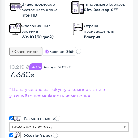
Видеопроцессор
Типоразмер корпуса
системного блока
Slim-Desktop-SFF
Intel HD
Операционная
Страна
система
производитель
Win 10 (30 дней)
Венгрия
Закончился
Кешбек
39₴
10,219
₴
-43 %
Выгода:
2889
₴
7,330
₴
* Цена указана за текущую комплектацию,
уточняйте возможность изменения
Размер памяти
Жесткий диск