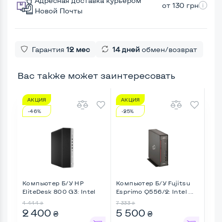
Адресная доставка курьером
от 130 грн
Новой Почты
Гарантия
12 мес
14 дней
обмен/возврат
Вас также может заинтересовать
АКЦИЯ
АКЦИЯ
А
-46%
-25%
-1
Компьютер Б/У HP
Компьютер Б/У Fujitsu
Ком
EliteDesk 800 G3: Intel
Esprimo Q556/2: Intel ...
Pro
Cor ...
Core
4 444
7 333
2 70
₴
₴
2 400
5 500
2 
₴
₴