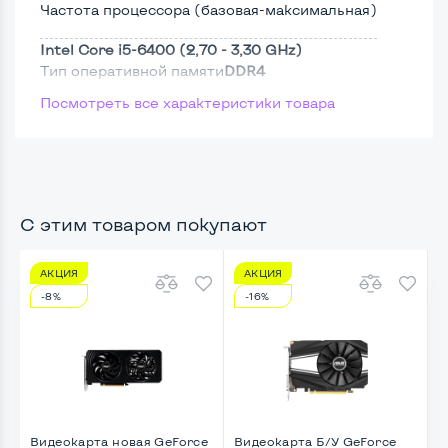
Частота процессора (базовая-максимальная)
Intel Core i5-6400 (2,70 - 3,30 GHz)
Тип оперативной памяти
DDR4
Посмотреть все характеристики товара
Тип накопителя
SSD 2,5"
Размер памяти
Жесткий диск
С этим товаром покупают
АКЦИЯ
АКЦИЯ
Возможности видеокарты:
-8%
-16%
Тип видеокарты
Встроенный
Видеопроцессор системного блока
Intel HD
Размер видеопамяти, Гб
Динамический
Видеокарта новая GeForce
Видеокарта Б/У GeForce
В