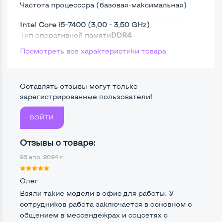
Частота процессора (базовая-максимальная)
Intel Core i5-7400 (3,00 - 3,50 GHz)
Тип оперативной памяти
DDR4
Посмотреть все характеристики товара
Тип накопителя
SSD 2,5"
Размер памяти
Оставлять отзывы могут только
Жесткий диск
зарегистрированные пользователи!
ВОЙТИ
Возможности видеокарты:
Отзывы о товаре:
Тип видеокарты
Встроенный
26 апр. 2024 г.
Видеопроцессор системного блока
Intel HD
Олег
Размер видеопамяти, Гб
Динамический
Взяли такие модели в офис для работы. У
сотрудников работа заключается в основном с
общением в мессендежрах и соцсетях с