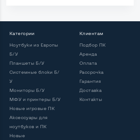
Встроенные динамики
Да
Комплектация: системный блок, кабель питания
Категории
Клиентам
Да
Ноутбуки из Европы
Подбор ПК
Б/У
Аренда
Планшеты Б/У
Оплата
Системные блоки Б/
Рассрочка
У
Гарантия
Мониторы Б/У
Доставка
МФУ и принтеры Б/У
Контакты
Новые игровые ПК
Аксессуары для
ноутбуков и ПК
Новые