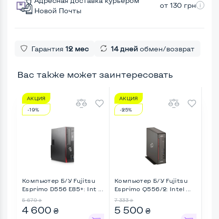
Адресная доставка курьером
от 130 грн
Новой Почты
Гарантия
12 мес
14 дней
обмен/возврат
Вас также может заинтересовать
АКЦИЯ
АКЦИЯ
А
-19%
-25%
-2
Компьютер Б/У Fujitsu
Компьютер Б/У Fujitsu
Ком
Esprimo D556 E85+: Int ...
Esprimo Q556/2: Intel ...
Pro
Core
5 679
7 333
6 15
₴
₴
4 600
5 500
4 
₴
₴