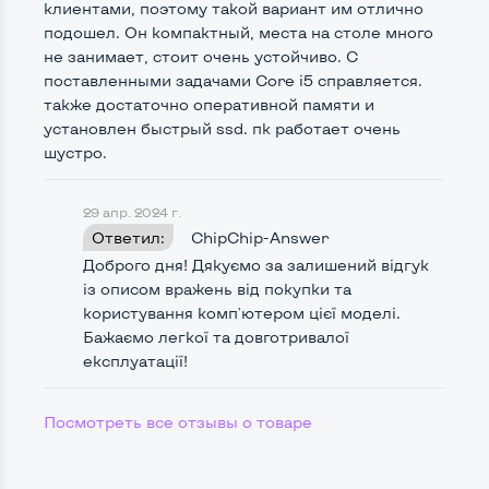
клиентами, поэтому такой вариант им отлично
Удобство пользования:
подошел. Он компактный, места на столе много
Типоразмер корпуса
Slim-Desktop-SFF
не занимает, стоит очень устойчиво. С
поставленными задачами Core i5 справляется.
Крепление на монитор сзади
Нет
также достаточно оперативной памяти и
установлен быстрый ssd. пк работает очень
Оптический привод
Нет
шустро.
Операционная система
Win 10 (30 дней)
29 апр. 2024 г.
Ответил:
ChipChip-Answer
Доброго дня! Дякуємо за залишений відгук
Разъемы подключения:
із описом вражень від покупки та
Выход VGA
Да
користування комп'ютером цієї моделі.
Бажаємо легкої та довготривалої
Выход DVI
Нет
експлуатації!
Выход Display port
Да
Посмотреть все отзывы о товаре
Выход HDMI
Нет
Картридер для карт SD/SDHC/SDXC
Да