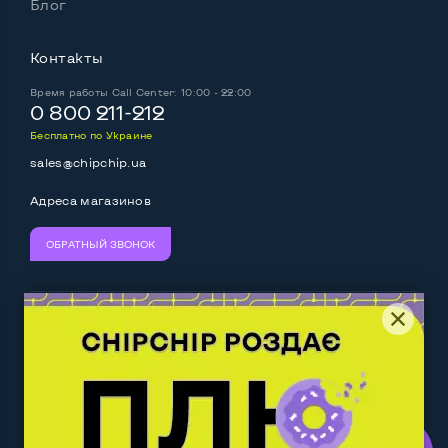
Блог
Контакты
Время работы
Call Center: 10:00 - 22:00
0 800 211-212
Бесплатно по Украине
sales@chipchip.ua
Адреса магазинов
ОБРАТНЫЙ ЗВОНОК
Мы принимаем:
Следите за нами:
Work.ua
— самий кльовий
наш партнер