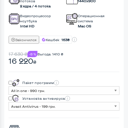
потоков
1440x900
2 ядра / 4 потока
Видеопроцессор
Операционная
ноутбука
система
Intel HD
Mac OS
Закончился
Кешбек
163₴
17 630
₴
-8 %
Выгода:
1410
₴
16 220
₴
Пакет программ
Установка антивируса