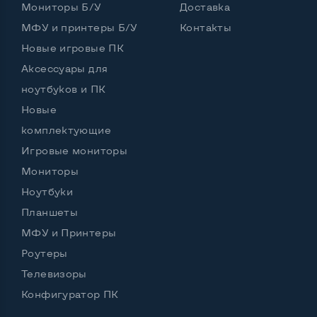
Мониторы Б/У
Доставка
Количество слотов M_2
0
МФУ и принтеры Б/У
Контакты
Новые игровые ПК
Аксессуары для
Возможности видеокарты:
ноутбуков и ПК
Тип видеокарты
Встроенный
Новые
Видеопроцессор ноутбука
Intel HD
комплектующие
Игровые мониторы
Размер видеопамяти, Гб
Динамический
Мониторы
Ноутбуки
Планшеты
Удобство пользования:
МФУ и Принтеры
Материал корпуса
Металл
Роутеры
Подсветка клавиатуры
Да
Телевизоры
Русские и украинские буквы на клавиатуре
Да
Конфигуратор ПК