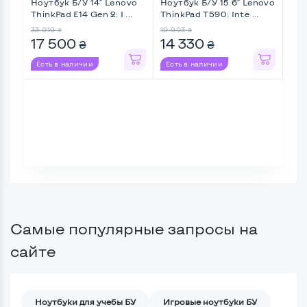
Ноутбук Б/У 14" Lenovo
Ноутбук Б/У 15.6" Lenovo
Ноу
ThinkPad E14 Gen 2: I ...
ThinkPad T590: Inte ...
Elit
33 019
19 903
16 7
₴
₴
17 500
14 330
14
₴
₴
Есть в наличии
Есть в наличии
Ес
Самые популярные запросы на
сайте
Ноутбуки для учебы БУ
Игровые ноутбуки БУ