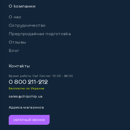
Полноразмерная клавиатура NumberPad
Нет
О компании
Оптический привод
Нет
О нас
Операционная система
Mac OS
Сотрудничество
Предпродажная подготовка
Отзывы
Разъемы подключения:
Блог
Выход VGA
Нет
Контакты
Выход Display port
Нет
Время работы
Call Center: 10:00 - 22:00
Выход mini Display port
Да
0 800 211-212
Бесплатно по Украине
Выход HDMI
Нет
sales@chipchip.ua
Разъем для карт SD/SDHC
Да
Адреса магазинов
Разъем для наушников 3.5 мм
Да
ОБРАТНЫЙ ЗВОНОК
Разъем для микрофона
Нет