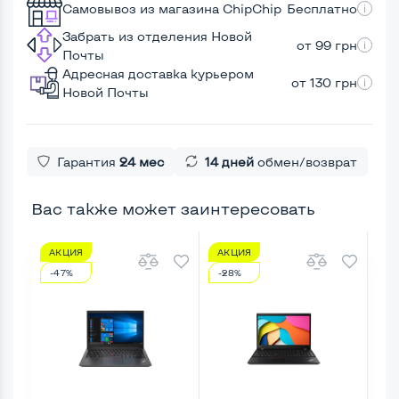
Самовывоз из магазина ChipChip
Бесплатно
Забрать из отделения Новой
от 99 грн
Почты
Адресная доставка курьером
от 130 грн
Новой Почты
Гарантия
24 мес
14 дней
обмен/возврат
Вас также может заинтересовать
АКЦИЯ
АКЦИЯ
А
-47%
-28%
-1