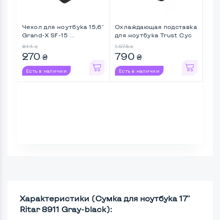
Чехол для ноутбука 15,6''
Охлаждающая подставка
Сум
Grand-X SF-15 ...
для ноутбука Trust Cyc
2E S
...
844
1 975
750
₴
₴
270
790
6
₴
₴
Есть в наличии
Есть в наличии
Ес
Характеристики (Сумка для ноутбука 17''
Ritar 8911 Gray-black):