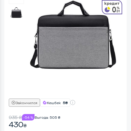
Закончился
Кешбек
5₴
935
₴
-54 %
Выгода:
505
₴
430
₴