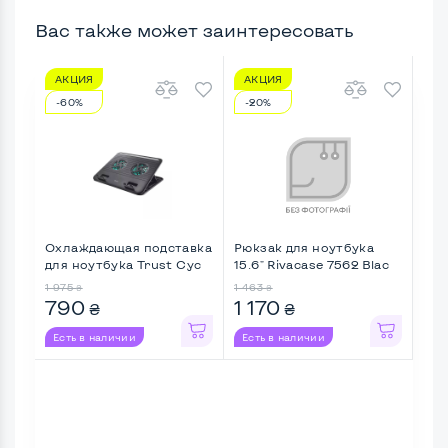
Вас также может заинтересовать
АКЦИЯ
АКЦИЯ
А
-60%
-20%
-1
Охлаждающая подставка
Рюкзак для ноутбука
Сум
для ноутбука Trust Cyc
15.6" Rivacase 7562 Blac
2E S
...
...
1 975
1 463
750
₴
₴
790
1 170
6
₴
₴
Есть в наличии
Есть в наличии
Ес