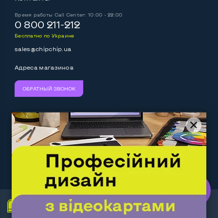
Время работы
Call Center: 10:00 - 22:00
0 800 211-212
Бесплатно по Украине
sales@chipchip.ua
Адреса магазинов
ОБРАТНЫЙ ЗВОНОК
Мы принимаем:
Следите за нами:
Work.ua
— самий кльовий
наш партнер