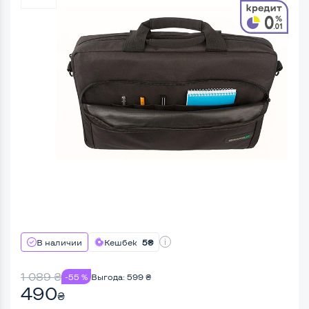
В наличии
Кешбек
5₴
1 089
₴
-55 %
Выгода:
599
₴
490
₴