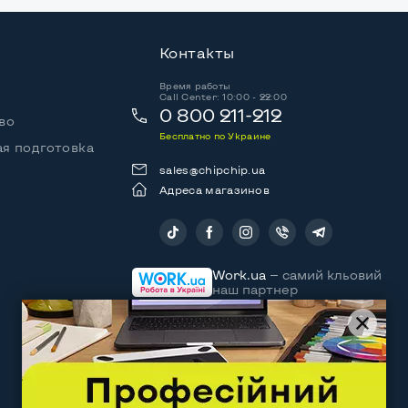
Контакты
Время работы
Call Center: 10:00 - 22:00
0 800 211-212
во
Бесплатно по Украине
я подготовка
sales@chipchip.ua
Адреса магазинов
Следите за нами:
Work.ua
— самий кльовий
наш партнер