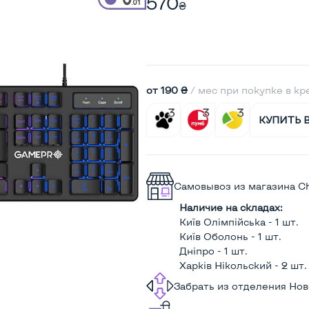
570
₴
от 190 ₴
/ мес при покупке в кр
КУПИТЬ 
Самовывоз из магазина C
Наличие на складах:
Київ Олімпійська - 1 шт.
Київ Оболонь - 1 шт.
Дніпро - 1 шт.
Харків Нікольский - 2 шт.
Забрать из отделения Но