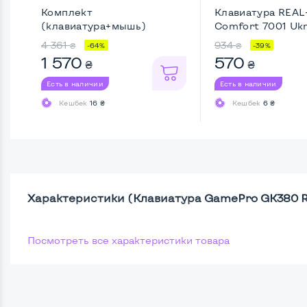
Комплект
Клавиатура REAL
(клавиатура+мышь)
Comfort 7001 Ukr 
A4Tech FG1010 Bla ...
4 361
934
₴
₴
-64%
-39%
1 570
570
₴
₴
Есть в наличии
Есть в наличии
Кешбек
16 ₴
Кешбек
6 ₴
Характеристики (Клавиатура GamePro GK380 R
Посмотреть все характеристики товара