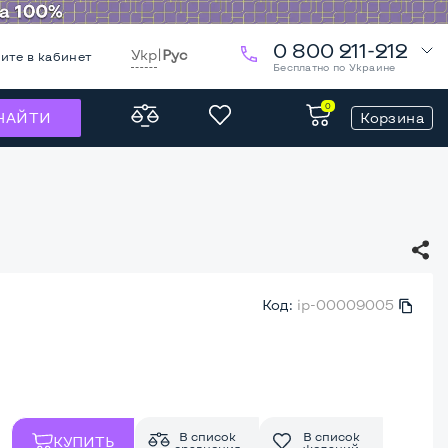
0 800 211-212
Укр
|
Рус
ите в кабинет
Бесплатно по Украине
0
Корзина
НАЙТИ
Код:
ip-00009005
В список
В список
КУПИТЬ
сравнения
желаний