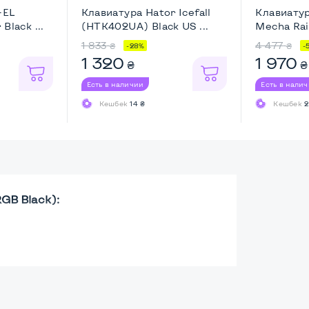
-EL
Клавиатура Hator Icefall
Клавиатур
Black ...
(HTK402UA) Black US ...
Mecha Rai
1 833
4 477
₴
₴
-28%
-
1 320
1 970
₴
₴
Есть в наличии
Есть в нали
Кешбек
14 ₴
Кешбек
2
GB Black):