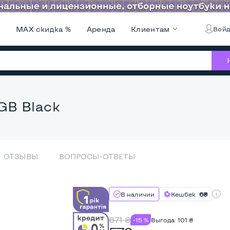
и
MAX скидка %
Аренда
Клиентам
Войд
GB Black
ОТЗЫВЫ
ВОПРОСЫ-ОТВЕТЫ
В наличии
Кешбек
6₴
671
₴
-15 %
Выгода:
101
₴