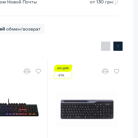
ром Новой Почты
от 130 грн
ей
обмен/возврат
АКЦИЯ
А
-51%
-