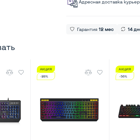
Адресная доставка курье
Гарантия
12 мес
14 дн
вать
АКЦИЯ
АКЦИЯ
-28%
-56%