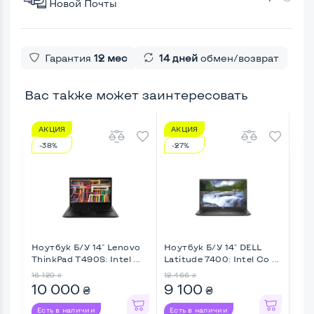
Новой Почты
Гарантия
12 мес
14 дней
обмен/возврат
Вас также может заинтересовать
АКЦИЯ
АКЦИЯ
А
-38%
-27%
-1
Ноутбук Б/У 14" Lenovo
Ноутбук Б/У 14" DELL
Ноу
ThinkPad T490S: Intel ...
Latitude 7400: Intel Co ...
Thin
16 129
12 466
11 2
₴
₴
10 000
9 100
9 
₴
₴
Есть в наличии
Есть в наличии
Ес