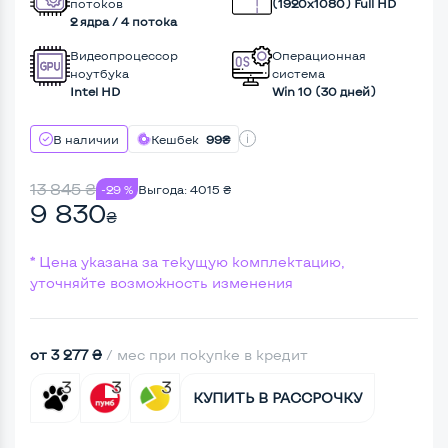
потоков
(1920х1080) Full HD
2 ядра / 4 потока
Видеопроцессор
Операционная
ноутбука
система
Intel HD
Win 10 (30 дней)
В наличии
Кешбек
99₴
13 845
₴
-29 %
Выгода:
4015
₴
9 830
₴
* Цена указана за текущую комплектацию,
уточняйте возможность изменения
от 3 277 ₴
/ мес при покупке в кредит
КУПИТЬ В РАССРОЧКУ