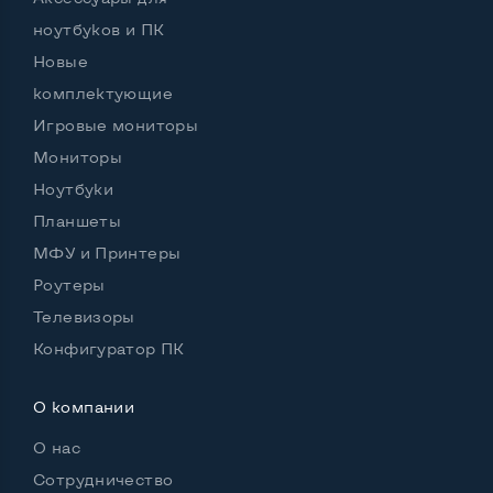
Объем накопителя
SSD 128 GB
ноутбуков и ПК
Объем HDD
Новые
комплектующие
Количество слотов M_2
1
Игровые мониторы
Мониторы
Ноутбуки
Возможности видеокарты:
Тип видеокарты
Встроенный
Планшеты
МФУ и Принтеры
Видеопроцессор ноутбука
Intel HD
Роутеры
Размер видеопамяти, Гб
Динамический
Телевизоры
Конфигуратор ПК
О компании
Удобство пользования:
Материал корпуса
Металл+пластик
О нас
Подсветка клавиатуры
Нет
Сотрудничество