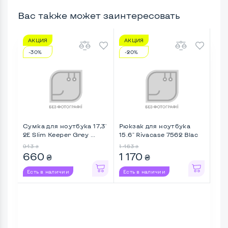
Вас также может заинтересовать
АКЦИЯ
АКЦИЯ
А
-30%
-20%
-3
Сумка для ноутбука 17,3'
Рюкзак для ноутбука
Сум
2E Slim Keeper Grey ...
15.6" Rivacase 7562 Blac
Gra
...
943
1 463
918
₴
₴
660
1 170
5
₴
₴
Есть в наличии
Есть в наличии
Ес