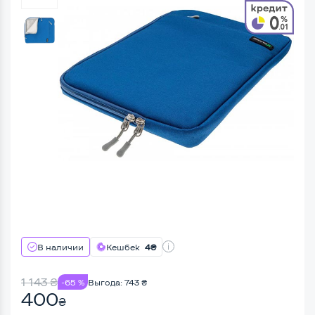
В наличии
Кешбек
4₴
1 143
₴
-65 %
Выгода:
743
₴
400
₴