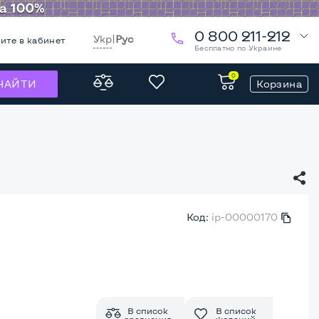
0 800 211-212
Укр
|
Рус
ите в кабинет
Бесплатно по Украине
0
Корзина
НАЙТИ
Код:
ip-00000170
В список
В список
сравнения
желаний