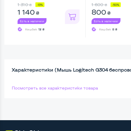
беспроводна ...
1 310
1 600
₴
₴
-13%
-50%
1 140
800
₴
₴
Есть в наличии
Есть в наличии
Кешбек
12 ₴
Кешбек
8 ₴
Характеристики (Мышь Logitech G304 беспрово
Посмотреть все характеристики товара