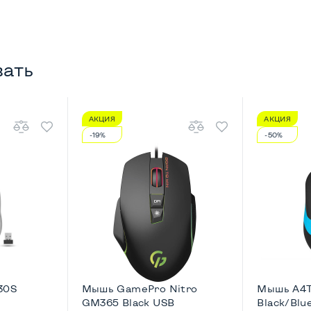
вать
АКЦИЯ
АКЦИЯ
-19%
-50%
30S
Мышь GamePro Nitro
Мышь A4T
GM365 Black USB
Black/Blu