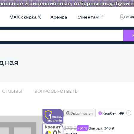
и
MAX скидка %
Аренда
Клиентам
Войд
дная
ОТЗЫВЫ
ВОПРОСЫ-ОТВЕТЫ
Закончился
Кешбек
4₴
673
₴
-51 %
Выгода:
343
₴