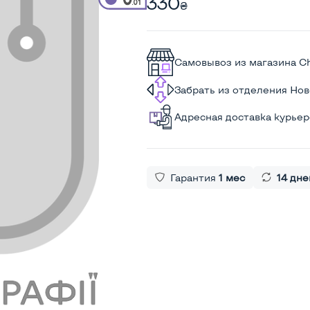
330
₴
Самовывоз из магазина C
Забрать из отделения Но
Адресная доставка курье
Гарантия
1 мес
14 дне