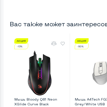
Вас также может заинтересо
АКЦИЯ
АКЦИЯ
-13%
-50%
Мышь Bloody Q81 Neon
Мышь A4Tech FG
XGlide Curve Black
Grey/White USB