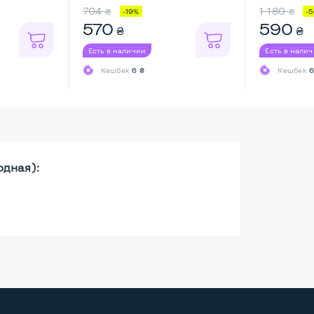
беспровод
704
1 180
₴
₴
-19%
-
570
590
₴
₴
Есть в наличии
Есть в нали
Кешбек
6 ₴
Кешбек
6
дная):