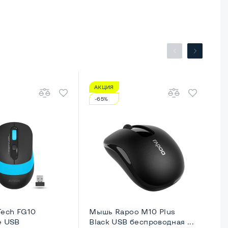
АКЦИЯ
А
-65%
-
ech FG10
Мышь Rapoo M10 Plus
Мы
e USB
Black USB беспроводная ...
Bl