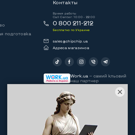
Контакты
Время работы
Call Center: 10:00 - 22:00
0 800 211-212
во
Бесплатно по Украине
я подготовка
sales@chipchip.ua
Адреса магазинов
Следите за нами:
Work.ua
— самий кльовий
наш партнер