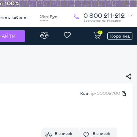
0 800 211-212
Укр
|
Рус
ите в кабинет
Бесплатно по Украине
0
Корзина
НАЙТИ
Код:
ip-00002700
В список
В список
сравнения
желаний