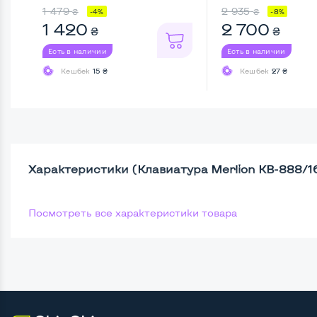
...
1 479
2 935
₴
₴
-4%
-8%
1 420
2 700
₴
₴
Есть в наличии
Есть в наличии
Кешбек
15 ₴
Кешбек
27 ₴
Характеристики (Клавиатура Merlion KB-888/16
Посмотреть все характеристики товара