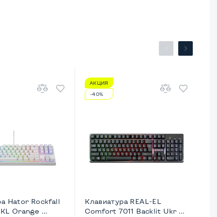
АКЦИЯ
А
-40%
-
а Hator Rockfall
Клавиатура REAL-EL
Кл
KL Orange ...
Comfort 7011 Backlit Ukr ...
UM