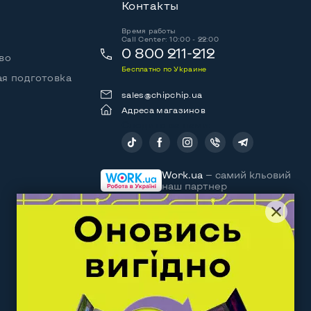
Контакты
Время работы
Call Center: 10:00 - 22:00
0 800 211-212
во
Бесплатно по Украине
я подготовка
sales@chipchip.ua
Адреса магазинов
Следите за нами:
Work.ua
— самий кльовий
наш партнер