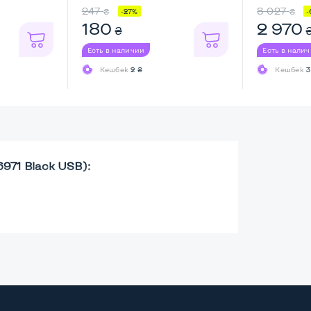
247
8 027
₴
₴
-27%
-
180
2 970
₴
Есть в наличии
Есть в нали
Кешбек
2 ₴
Кешбек
3
971 Black USB):