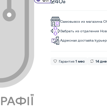
240
₴
Самовывоз из магазина C
Забрать из отделения Но
Адресная доставка курье
Гарантия
1 мес
14 дне