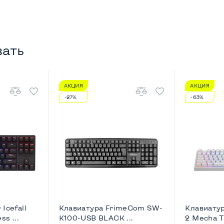
вать
АКЦИЯ
АКЦИЯ
-27%
-63%
Icefall
Клавиатура FrimeCom SW-
Клавиатур
s ...
K100-USB BLACK ...
2 Mecha T