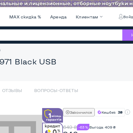
и
MAX скидка %
Аренда
Клиентам
Войд
B
971 Black USB
ОТЗЫВЫ
ВОПРОСЫ-ОТВЕТЫ
Закончился
Кешбек
3₴
649
₴
-63 %
Выгода:
409
₴