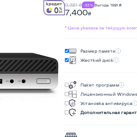
9,321
₴
-33 %
Выгода:
1921
₴
7,400
₴
* Цена указана за текущую ко
Размер памяти
Жесткий диск
Пакет программ
Лицензионный Window
Установка антивируса
Дополнительная гарант