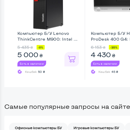
Компьютер Б/У Lenovo
Компьютер Б/У H
ThinkCentre M900: Intel ...
ProDesk 400 G4: 
...
5 435
6 153
₴
₴
-8%
-28%
5 000
4 430
₴
₴
Есть в наличии
Есть в наличии
Кешбек
50 ₴
Кешбек
45 ₴
Самые популярные запросы на сайте
Офисные компьютеры БУ
Игровые компьютеры БУ