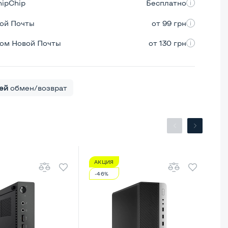
hipChip
Бесплатно
вой Почты
от 99 грн
ром Новой Почты
от 130 грн
ей
обмен/возврат
АКЦИЯ
А
-46%
-