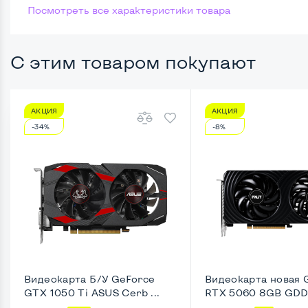
Посмотреть все характеристики товара
Размер памяти
Жесткий диск
С этим товаром покупают
Возможности видеокарты:
АКЦИЯ
АКЦИЯ
Тип видеокарты
Встро
-34%
-8%
Видеопроцессор системного блока
Intel 
Размер видеопамяти, Гб
Динам
Удобство пользования:
Типоразмер корпуса
Micro-
Крепление на монитор сзади
Да
Видеокарта Б/У GeForce
Видеокарта новая 
GTX 1050 Ti ASUS Cerb ...
RTX 5060 8GB GDDR
Оптический привод
Нет