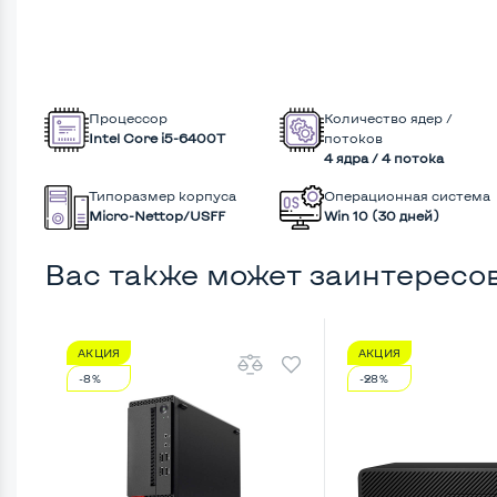
Процессор
Количество ядер /
Intel Core i5-6400T
потоков
4 ядра / 4 потока
Типоразмер корпуса
Операционная система
Micro-Nettop/USFF
Win 10 (30 дней)
Вас также может заинтересо
АКЦИЯ
АКЦИЯ
-8%
-28%