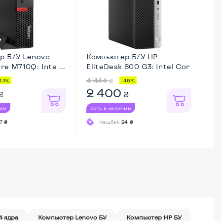
р Б/У Lenovo
Компьютер Б/У HP
Ко
re M710Q: Inte ...
EliteDesk 800 G3: Intel Cor
El
...
...
4 444
9 
₴
43%
-46%
2 400
5
₴
₴
чии
Есть в наличии
Ес
7 ₴
Кешбек
24 ₴
4 ядра
Компьютер Lenovo БУ
Компьютер HP БУ