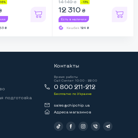
14 149
₴
-16%
-13%
12 310
₴
₴
ичии
Есть в наличии
63 ₴
Кешбек
124 ₴
Контакты
Время работы
Call Center: 10:00 - 22:00
0 800 211-212
во
Бесплатно по Украине
я подготовка
sales@chipchip.ua
Адреса магазинов
Следите за нами: