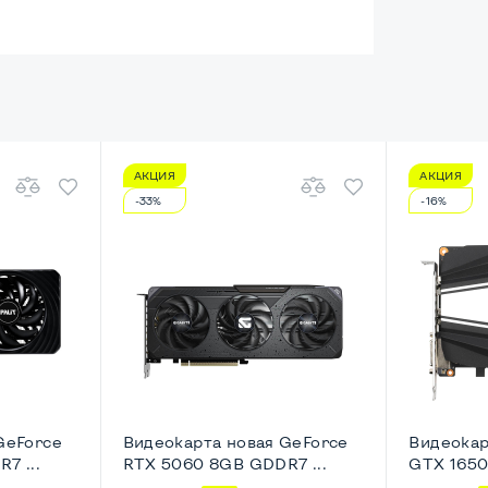
АКЦИЯ
АКЦИЯ
енный
-33%
-16%
HD
ический
Nettop/USFF
GeForce
Видеокарта новая GeForce
Видеокар
7 ...
RTX 5060 8GB GDDR7 ...
GTX 1650 