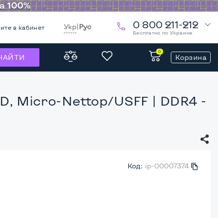
0 800 211-212
Укр
|
Рус
ите в кабинет
Бесплатно по Украине
0
Корзина
НАЙТИ
 HD, Micro-Nettop/USFF
| DDR4 -
Код:
ip-00007374