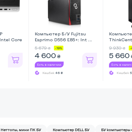
P
Компьютер Б/У Fujitsu
Компьюте
Intel Core
Esprimo D556 E85+: Int ...
ThinkCent
5 679
9 930
₴
₴
-19%
-
4 600
5 660
₴
Есть в наличии
Есть в нали
Кешбек
46 ₴
Кешбек
5
Неттопы, мини ПК БУ
Компьютер DELL БУ
БУ компьютеры 