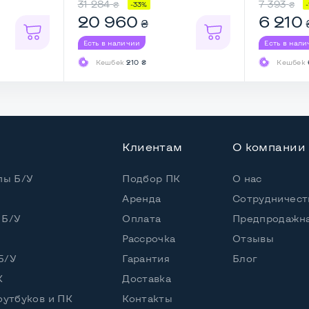
31 284
7 393
₴
₴
-33%
20 960
6 210
₴
 (30 дней)
Есть в наличии
Есть в нал
Кешбек
210 ₴
Кешбек
Клиентам
О компании
пы Б/У
Подбор ПК
О нас
Аренда
Сотрудничест
 Б/У
Оплата
Предпродажна
Рассрочка
Отзывы
Б/У
Гарантия
Блог
ереди
К
Доставка
оутбуков и ПК
Контакты