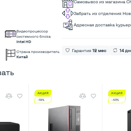
Самовывоз из магазина C
Забрать из отделения Но
Адресная доставка курье
Видеопроцессор
системного блока
Intel HD
Гарантия
12 мес
14 дн
Страна производитель
Китай
вать
АКЦИЯ
АКЦИЯ
-19%
-43%