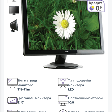
Тип матрицы
Тип подсветки
монитора
монитора
TN+Film
LED
Диагональ монитора
Соотношение сторон
21,5"
16:9
Макс разрешение
Встроенные динамики