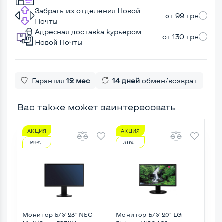
Забрать из отделения Новой
от 99 грн
Почты
Адресная доставка курьером
от 130 грн
Новой Почты
Гарантия
12 мес
14 дней
обмен/возврат
Вас также может заинтересовать
АКЦИЯ
АКЦИЯ
А
-29%
-36%
-3
Монитор Б/У 23" NEC
Монитор Б/У 20" LG
Мон