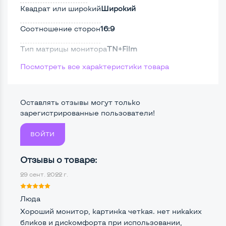
Квадрат или широкий
Широкий
Соотношение сторон
16:9
Тип матрицы монитора
TN+Film
Посмотреть все характеристики товара
Тип подсветки монитора
LED
Поверхность дисплея
Матовая
Оставлять отзывы могут только
Безрамочный
Нет
зарегистрированные пользователи!
ВОЙТИ
Разъемы подключения:
Отзывы о товаре:
Крепление сзади, типа VESA
Да, 100*100мм
29 сент. 2022 г.
Интерфейс подключения VGA
Да
Люда
Интерфейс подключения DVI
Да
Хороший монитор, картинка четкая. нет никаких
бликов и дискомфорта при использовании,
Интерфейс подключения HDMI
Нет