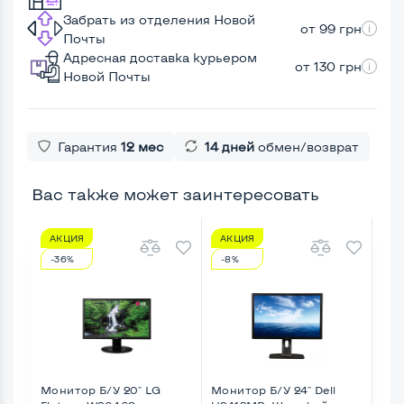
Забрать из отделения Новой
от 99 грн
Почты
Адресная доставка курьером
от 130 грн
Новой Почты
Гарантия
12 мес
14 дней
обмен/возврат
Вас также может заинтересовать
АКЦИЯ
АКЦИЯ
А
-36%
-8%
-1
Монитор Б/У 20" LG
Монитор Б/У 24" Dell
Мон