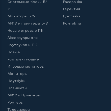
Системные блоки Б/
Рассрочка
У
Гарантия
Интерфейс подключения Display port
Нет
Мониторы Б/У
Доставка
Возможность вывода USB-разъемов на монитор
МФУ и принтеры Б/У
Контакты
Нет
Новые игровые ПК
Аксессуары для
ноутбуков и ПК
Остальные возможности:
Новые
Блок питания
Встроенный
комплектующие
Регулировка положения дисплея
Игровые мониторы
Наклон, вверх вниз
Мониторы
Встроенные динамики
Нет
Ноутбуки
Особенности (изогнутый экран, цвет и пр.)
Планшеты
МФУ и Принтеры
Цвет
Роутеры
Комплектация: Монитор, кабель питания
Да
Телевизоры