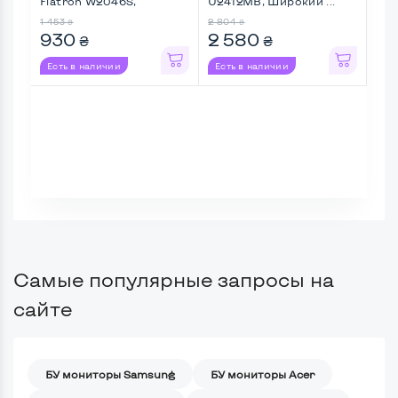
Flatron W2046S,
U2412MB, Широкий ...
P24
Широкий ...
...
1 453
2 804
4 71
₴
₴
930
2 580
4 
₴
₴
Есть в наличии
Есть в наличии
Ес
Самые популярные запросы на
сайте
БУ мониторы Samsung
БУ мониторы Acer