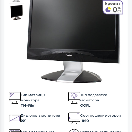
Тип матрицы
Тип подсветки
монитора
монитора
TN+Film
CCFL
Диагональ монитора
Соотношение сторон
22"
16:10
Макс разрешение
Встроенные динамики