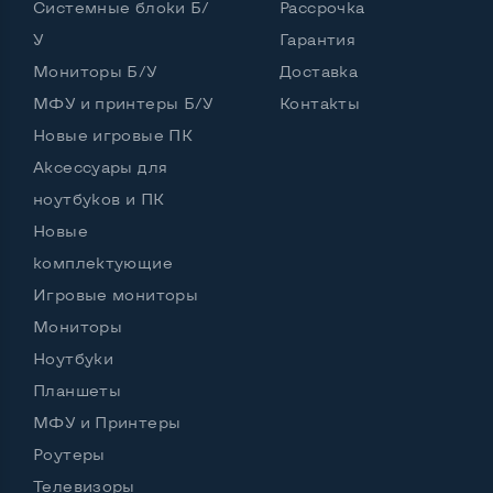
Системные блоки Б/
Рассрочка
У
Гарантия
Интерфейс подключения Display port
Нет
Мониторы Б/У
Доставка
Возможность вывода USB-разъемов на монитор
МФУ и принтеры Б/У
Контакты
Нет
Новые игровые ПК
Аксессуары для
ноутбуков и ПК
Остальные возможности:
Новые
Блок питания
Внешний
комплектующие
Регулировка положения дисплея
Игровые мониторы
Наклон, вверх вниз
Мониторы
Встроенные динамики
Нет
Ноутбуки
Особенности (изогнутый экран, цвет и пр.)
Планшеты
МФУ и Принтеры
Цвет
Роутеры
Комплектация: Монитор, кабель питания
Да
Телевизоры