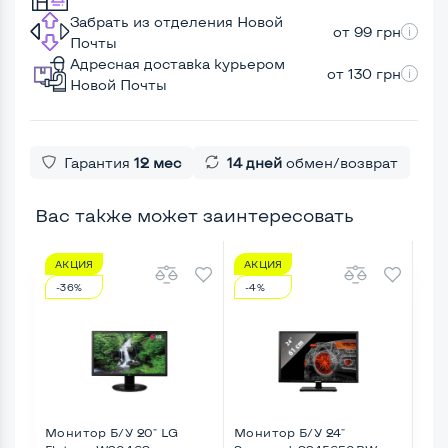
Забрать из отделения Новой
от 99 грн
Почты
Адресная доставка курьером
от 130 грн
Новой Почты
Гарантия
12 мес
14 дней
обмен/возврат
Вас также может заинтересовать
АКЦИЯ
АКЦИЯ
А
-36%
-4%
-1
Монитор Б/У 20" LG
Монитор Б/У 24"
Мон