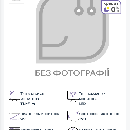
Тип матрицы
Тип подсветки
монитора
монитора
TN+Film
LED
Диагональ монитора
Соотношение сторон
23"
16:9
Макс разрешение
Встроенные динамики