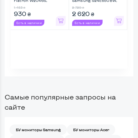
Flatron W2046S,
Samsung S24E650BW,
24M
Широкий ...
Широкий ...
1 453
2 729
3 01
₴
₴
930
2 620
2 
₴
₴
Есть в наличии
Есть в наличии
Ес
Самые популярные запросы на
сайте
БУ мониторы Samsung
БУ мониторы Acer