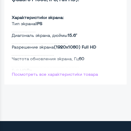
Характеристики экрана:
Тип экрана
IPS
Диагональ экрана, дюймы
15.6"
Разрешение экрана
(1920х1080) Full HD
Частота обновления экрана, Гц
60
Full HD
Да
Посмотреть все характеристики товара
Сенсорный, touch экран
Нет
Поверхность дисплея
Матовая
Мощность:
Процессор
Intel Core i7-8750H