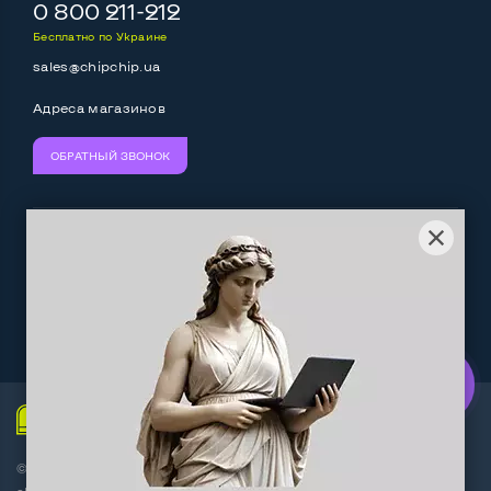
Выход mini Display port
Да
0 800 211-212
Бесплатно по Украине
Выход HDMI
Да
sales@chipchip.ua
Разъем для карт SD/SDHC
Да
Адреса магазинов
Разъем для наушников 3.5 мм
Да
ОБРАТНЫЙ ЗВОНОК
Разъем для микрофона
Нет
Выход Gigabit Ethernet LAN
Да
Мы принимаем:
Следите за нами:
Выход USB 2_0
Нет
Выход USB 3_0
2-4 шт
Work.ua
— самий кльовий
наш партнер
Выход Com Port
Нет
ChipChip
звʼязок
Беспроводные подключения:
© Интернет-магазин ChipChip - компьютерная техника и
Wi-Fi
Да
аксессуары 2014-2026