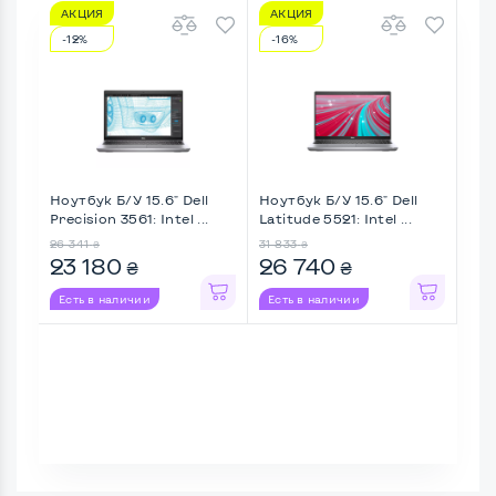
АКЦИЯ
АКЦИЯ
А
-12%
-16%
-7
Ноутбук Б/У 15.6" Dell
Ноутбук Б/У 15.6" Dell
Ноу
Precision 3561: Intel ...
Latitude 5521: Intel ...
Thi
26 341
31 833
27 8
₴
₴
23 180
26 740
25
₴
₴
Есть в наличии
Есть в наличии
Ес