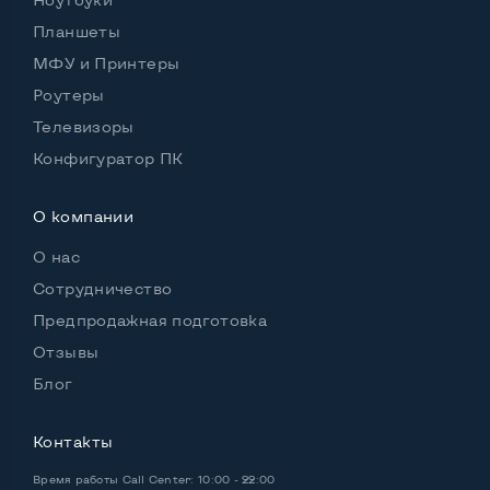
Планшеты
Удобство пользования:
МФУ и Принтеры
Материал корпуса
Металл+пластик
Роутеры
Подсветка клавиатуры
Да
Телевизоры
Русские и украинские буквы на клавиатуре
Да
Конфигуратор ПК
Полноразмерная клавиатура NumberPad
Да
О компании
Оптический привод
Нет
О нас
Операционная система
Win 10 (30 дней)
Сотрудничество
Предпродажная подготовка
Отзывы
Разъемы подключения:
Блог
Выход VGA
Нет
Контакты
Выход Display port
Нет
Время работы
Call Center: 10:00 - 22:00