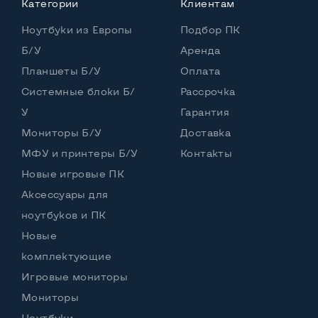
Категории
Клиентам
Количество ядер / потоков
6 ядер / 12 потоков
Ноутбуки из Европы
Подбор ПК
Частота процессора (базовая-максимальная)
Б/У
Аренда
Планшеты Б/У
Оплата
Intel Core i7-8750H (2,20 - 4,10 GHz)
Тип оперативной памяти
DDR4
Системные блоки Б/
Рассрочка
У
Гарантия
Тип накопителя
SSD M.2 2280
Мониторы Б/У
Доставка
Количество слотов M_2
0
МФУ и принтеры Б/У
Контакты
Новые игровые ПК
Аксессуары для
Возможности видеокарты:
ноутбуков и ПК
Тип видеокарты
Дискретный
Новые
Видеопроцессор ноутбука
nVidia Quadro P1000
комплектующие
Игровые мониторы
Размер видеопамяти, Гб
4
Мониторы
Ноутбуки