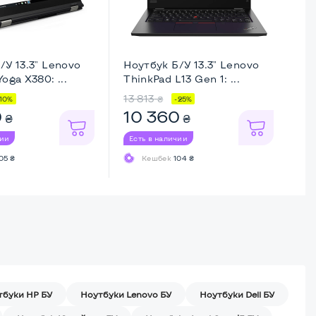
/У 13.3" Lenovo
Ноутбук Б/У 13.3" Lenovo
Но
oga X380: ...
ThinkPad L13 Gen 1: ...
Th
13 813
8 
₴
-10%
-25%
0
10 360
6
₴
₴
чии
Есть в наличии
Ес
05 ₴
Кешбек
104 ₴
тбуки HP БУ
Ноутбуки Lenovo БУ
Ноутбуки Dell БУ