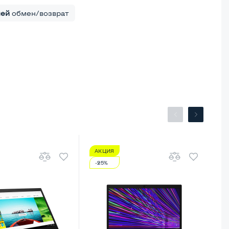
ней
обмен/возврат
АКЦИЯ
А
-25%
-