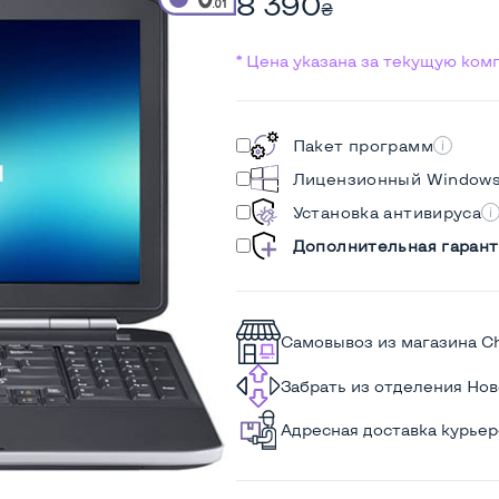
8 390
₴
* Цена указана за текущую ко
Пакет программ
Лицензионный Window
Установка антивируса
Дополнительная гарант
Самовывоз из магазина C
Забрать из отделения Но
Адресная доставка курье