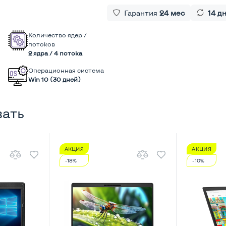
Гарантия
24 мес
14 д
Количество ядер /
потоков
2 ядра / 4 потока
Операционная система
Win 10 (30 дней)
вать
АКЦИЯ
АКЦИЯ
-18%
-10%