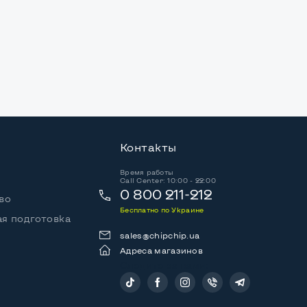
Контакты
Время работы
Call Center: 10:00 - 22:00
0 800 211-212
во
Бесплатно по Украине
я подготовка
sales@chipchip.ua
Адреса магазинов
Следите за нами: