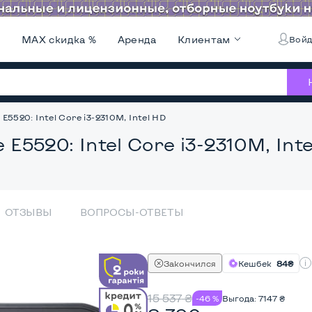
и
MAX скидка %
Аренда
Клиентам
Войд
 E5520: Intel Core i3-2310M, Intel HD
 E5520: Intel Core i3-2310M, Int
ОТЗЫВЫ
ВОПРОСЫ-ОТВЕТЫ
Закончился
Кешбек
84₴
15 537
₴
-46 %
Выгода:
7147
₴