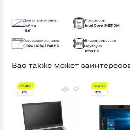
Диагональ экрана,
Процессор
дюймы
Intel Core i3-2310M
15.6"
Разрешение экрана
Видеопроцессор
(1920х1080) Full HD
ноутбука
Intel HD
Вас также может заинтересо
АКЦИЯ
АКЦИЯ
-17%
-37%