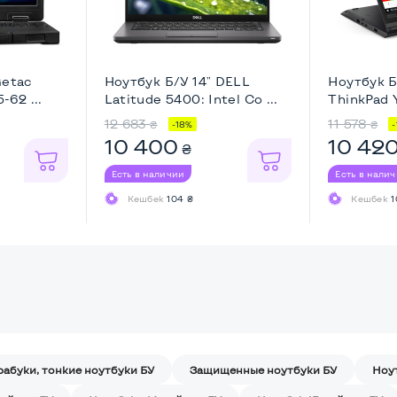
Getac
Ноутбук Б/У 14" DELL
Ноутбук Б
-62 ...
Latitude 5400: Intel Co ...
ThinkPad Y
12 683
11 578
₴
₴
-18%
10 400
10 42
₴
Есть в наличии
Есть в нали
Кешбек
104 ₴
Кешбек
1
рабуки, тонкие ноутбуки БУ
Защищенные ноутбуки БУ
Ноу