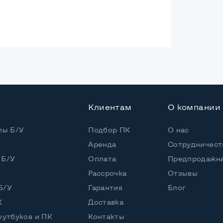
ая
Клиентам
О компании
Core i3-2310M
 / 4 потока
пы Б/У
Подбор ПК
О нас
Аренда
Сотрудничест
Core i3-2310M (2,10 GHz)
 Б/У
Оплата
Предпродажна
Рассрочка
Отзывы
DD
Б/У
Гарантия
Блог
К
Доставка
оутбуков и ПК
Контакты