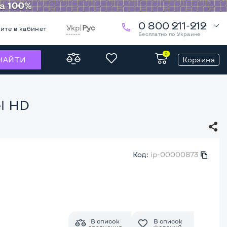
0 800 211-212
Укр
|
Рус
ите в кабинет
Бесплатно по Украине
0
Корзина
НАЙТИ
el HD
Код:
ip-00000873
В список
В список
сравнения
желаний