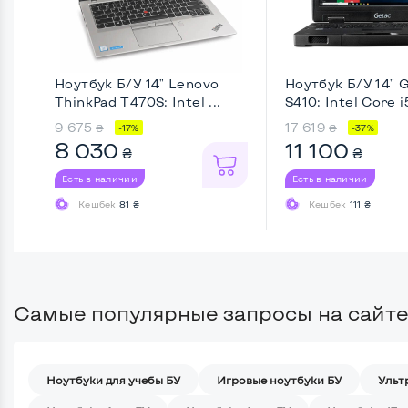
Ноутбук Б/У 14" Lenovo
Ноутбук Б/У 14" 
ThinkPad T470S: Intel ...
S410: Intel Core i5
9 675
17 619
₴
₴
-17%
-37%
8 030
11 100
₴
₴
Есть в наличии
Есть в наличии
Кешбек
81 ₴
Кешбек
111 ₴
Самые популярные запросы на сайте
Ноутбуки для учебы БУ
Игровые ноутбуки БУ
Ульт