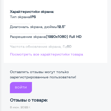
Характеристики экрана:
Тип экрана
IPS
Диагональ экрана, дюймы
12.5"
Разрешение экрана
(1920х1080) Full HD
Частота обновления экрана, Гц
60
Посмотреть все характеристики товара
Full HD
Да
Сенсорный, touch экран
Да
Оставлять отзывы могут только
Поверхность дисплея
Глянцевая
зарегистрированные пользователи!
ВОЙТИ
Мощность:
Отзывы о товаре:
Процессор
Intel Core i5-7200U
8 июн. 2022 г.