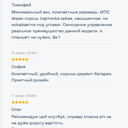
Тимофей
Удобство пользования:
Минимальный вес, компактные размеры. ИПС
Материал корпуса
Пластик
экран хорош: картинка яркая, насышенная, не
Подсветка клавиатуры
искажается под углами. Сенсорное управление
Да
реальное преимущество данной модели. и
Русские и украинские буквы на клавиатуре
Да
планшет не нужен. 2в 1
Полноразмерная клавиатура NumberPad
Нет
15 февр. 2022 г.
Оптический привод
Нет
София
Операционная система
Win 10 (30 дней)
Компактный, удобный, хорошо держит батарея.
Приятный дизайн
Разъемы подключения:
11 февр. 2022 г.
Выход VGA
Нет
Олег
Выход Display port
Нет
Рекомендую цей ноутбук, справді класна річ за
не дуже дорогу вартість.
Выход mini Display port
Нет