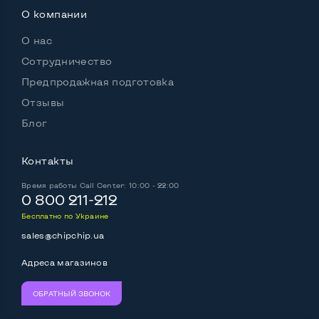
О компании
Встроенный микрофон
Да
О нас
Встроенные динамики
Да
Сотрудничество
Цвет
Черный
Предпродажная подготовка
Отзывы
Особенности
Блог
Страна производитель
Китай
Контакты
Комплектация: ноутбук, блок питания, кабель
питания
Время работы
Call Center: 10:00 - 22:00
Да
0 800 211-212
Бесплатно по Украине
sales@chipchip.ua
Адреса магазинов
ОБРАТНЫЙ ЗВОНОК