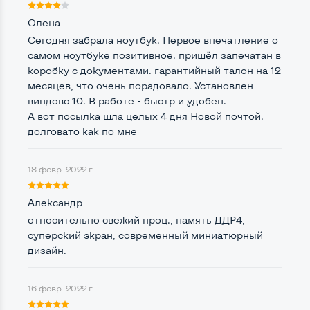
Количество ядер / потоков
2 ядра / 4 потока
Олена
Частота процессора (базовая-максимальная)
Сегодня забрала ноутбук. Первое впечатление о
самом ноутбуке позитивное. пришёл запечатан в
Intel Core i5-7200U (2,50 - 3,10 GHz)
коробку с документами. гарантийный талон на 12
Тип оперативной памяти
DDR4
месяцев, что очень порадовало. Установлен
виндовс 10. В работе - быстр и удобен.
Тип накопителя
SSD M.2 2280
А вот посылка шла целых 4 дня Новой почтой.
долговато как по мне
Количество слотов M_2
1
18 февр. 2022 г.
Возможности видеокарты:
Александр
Тип видеокарты
Встроенный
относительно свежий проц., память ДДР4,
суперский экран, современный миниатюрный
Видеопроцессор ноутбука
Intel HD
дизайн.
Размер видеопамяти, Гб
2
16 февр. 2022 г.