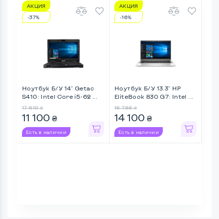
АКЦИЯ
АКЦИЯ
А
-37%
-16%
-1
Ноутбук Б/У 14" Getac
Ноутбук Б/У 13.3" HP
Ноу
S410: Intel Core i5-62 ...
EliteBook 830 G7: Intel ...
Thin
17 619
16 786
14 0
₴
₴
11 100
14 100
12
₴
₴
Есть в наличии
Есть в наличии
Ес