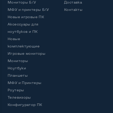
Мониторы Б/У
Доставка
Bluetooth
Да
МФУ и принтеры Б/У
Контакты
Поддержка SIM
4G
Новые игровые ПК
Аксессуары для
ноутбуков и ПК
Возможности аккумулятора:
Новые
Аккумулятор держит заряд более 4х часов
Нет
комплектующие
Работа от аккумулятора, Ч, мин
1
Игровые мониторы
Мониторы
Батарея съемная
Нет
Ноутбуки
Питание через повербанк
Нет
Планшеты
Аккумулятор съемный
Нет
МФУ и Принтеры
Роутеры
Телевизоры
Остальные возможности:
Конфигуратор ПК
Вебкамера
Да