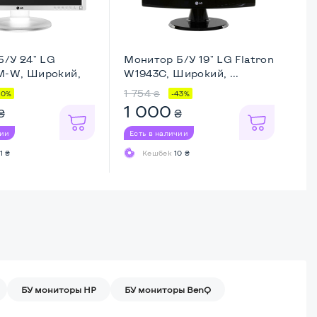
Б/У 24" LG
Монитор Б/У 19" LG Flatron
Мо
-W, Широкий,
W1943C, Широкий, ...
GL
1 754
1 
₴
10%
-43%
1 000
1
₴
₴
чии
Есть в наличии
Ес
1 ₴
Кешбек
10 ₴
БУ мониторы HP
БУ мониторы BenQ