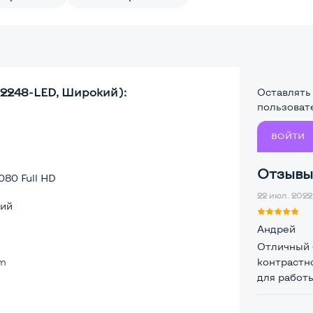
A2248-LED, Широкий):
Оставлять
пользоват
ВОЙТИ
Отзывы 
080 Full HD
22 июл. 2022 
ий
Андрей
Отличный 
lm
контрастн
для работ