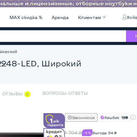
и
MAX скидка %
Аренда
Клиентам
Войд
 Широкий
A2248-LED, Широкий
ВОПРОСЫ-ОТВЕТЫ
ОТЗЫВЫ
2
Закончился
Кешбек
18₴
1 794
₴
-3 %
Выгода:
54
₴