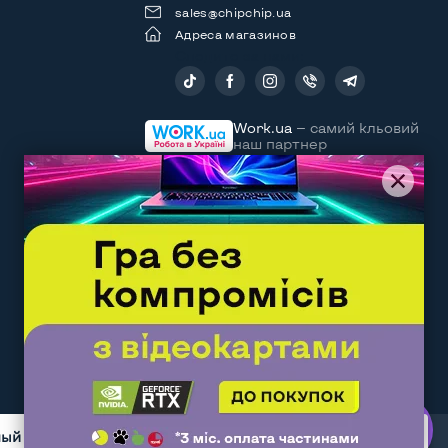
sales@chipchip.ua
Адреса магазинов
Следите за нами:
Work.ua
— самий кльовий
наш партнер
ный момент 4 пользователя просматривают этот товар
Договор оферты