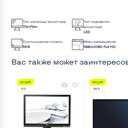
Тип матрицы монитора
Тип подсветки
TN+Film
монитора
LED
Соотношение сторон
Макс разрешение
16:9
1920x1080 Full HD
Вас также может заинтересо
АКЦИЯ
АКЦИЯ
-6%
-29%