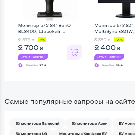
Монитор Б/У 24" BenQ
Монитор Б/У 23"
BL2400, Широкий ...
MultiSync E231W
...
2 872
3 380
₴
₴
-6%
-29%
2 700
2 400
₴
₴
Есть в наличии
Есть в наличии
Кешбек
27 ₴
Кешбек
24 ₴
Самые популярные запросы на сайте
БУ мониторы Samsung
БУ мониторы Acer
БУ мони
БУ мониторы LG
Мониторы в Харькове БУ
БУ мони