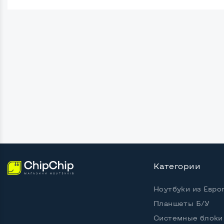
Поверхность дисплея
Матов
Безрамочный
Нет
Разъемы подключения:
Крепление сзади, типа VESA
Да, 10
Интерфейс подключения VGA
Да
Интерфейс подключения DVI
Да
Интерфейс подключения HDMI
Нет
Интерфейс подключения Display port
Нет
Категории
Возможность вывода USB-разъемов на
Нет
Ноутбуки из Евро
монитор
Планшеты Б/У
Системные блоки