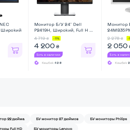
 NEC
Монитор Б/У 24" Dell
Монитор 
, Широкий
P2419H, Широкий, Full H ...
24MB35PM
Full ...
4 719
2 278
₴
₴
-11%
-
4 200
2 050
₴
Есть в наличии
Есть в нали
Кешбек
42 ₴
Кешбек
2
тор 22 дюйма
БУ монитор 27 дюймов
БУ мониторы Philips
торы Full HD
БУ мониторы Lenovo