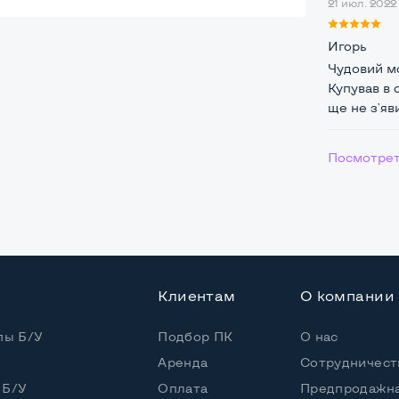
21 июл. 2022 
ая
Игорь
Чудовий мо
Купував в 
ще не з'яв
0*100мм
Посмотрет
Клиентам
О компании
пы Б/У
Подбор ПК
О нас
Аренда
Сотрудничест
 Б/У
Оплата
Предпродажна