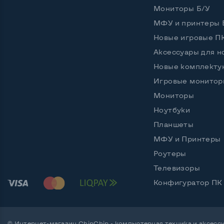
Остальные возможности:
Мониторы Б/У
Блок питания
Встро
МФУ и принтеры 
Регулировка положения дисплея
Наклон
Новые игровые П
Встроенные динамики
Аксессуары для н
Нет
Новые комплект
Особенности (изогнутый экран, цвет и пр.)
Игровые монитор
Цвет
Черны
Мониторы
Ноутбуки
Комплектация: Монитор, кабель питания
Да
Планшеты
МФУ и Принтеры
Роутеры
Телевизоры
Конфигуратор ПК
© Интернет-магазин ChipChip - компьютерная техника и аксесс