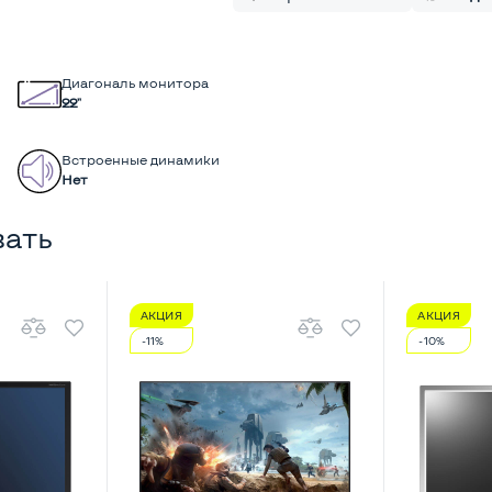
Диагональ монитора
22"
Встроенные динамики
Нет
вать
АКЦИЯ
АКЦИЯ
-11%
-10%