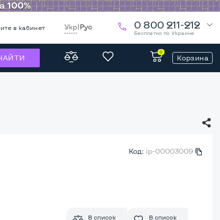
0 800 211-212
Укр
|
Рус
ите в кабинет
Бесплатно по Украине
0
Корзина
НАЙТИ
Код:
ip-00003009
В список
В список