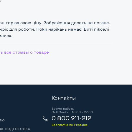
г.
нітор за свою ціну. Зображення досить не погане.
офіс для роботи. Поки нарікань немає. Биті пікселі
илися.
ь все отзывы о товаре
Контакты
Время работы
Call Center: 10:00 - 22:00
0 800 211-212
во
Бесплатно по Украине
я подготовка