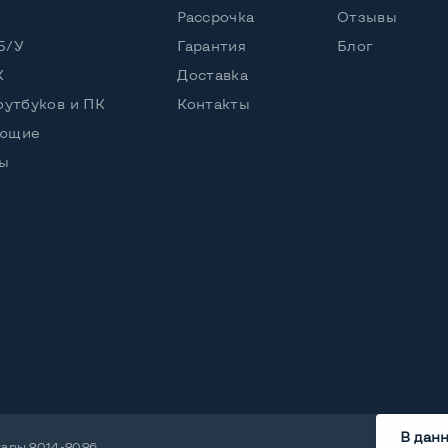
Рассрочка
Отзывы
енный
Б/У
Гарантия
Блог
, вперед назад
К
Доставка
оутбуков и ПК
Контакты
ующие
ы
й
В дан
уары 2014-2026