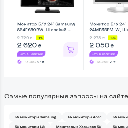
Монитор Б/У 24" Samsung
Монитор Б/У 24"
S24E650BW, Широкий ...
24MB35PM-W, Ши
Full ...
2 729
2 278
₴
₴
-4%
-10%
2 620
2 050
₴
₴
Есть в наличии
Есть в наличии
Кешбек
27 ₴
Кешбек
21 ₴
Самые популярные запросы на сайте
БУ мониторы Samsung
БУ мониторы Acer
БУ мони
БУ мониторы LG
Мониторы в Харькове БУ
БУ мони