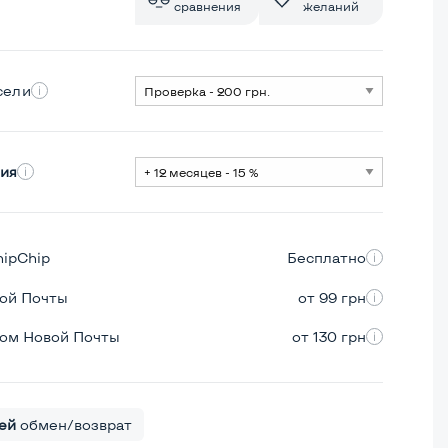
сравнения
желаний
сели
ия
hipChip
Бесплатно
вой Почты
от 99 грн
ром Новой Почты
от 130 грн
ей
обмен/возврат