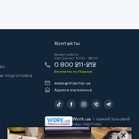
Контакты
Время работы
Call Center: 10:00 - 22:00
0 800 211-212
во
Бесплатно по Украине
я подготовка
sales@chipchip.ua
Адреса магазинов
Следите за нами:
Work.ua
— самий кльовий
наш партнер