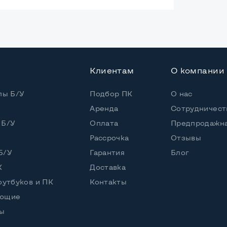
ая
Клиентам
О компании
0*100мм
пы Б/У
Подбор ПК
О нас
Аренда
Сотрудничест
 Б/У
Оплата
Предпродажна
Рассрочка
Отзывы
Б/У
Гарантия
Блог
К
Доставка
оутбуков и ПК
Контакты
ующие
ы