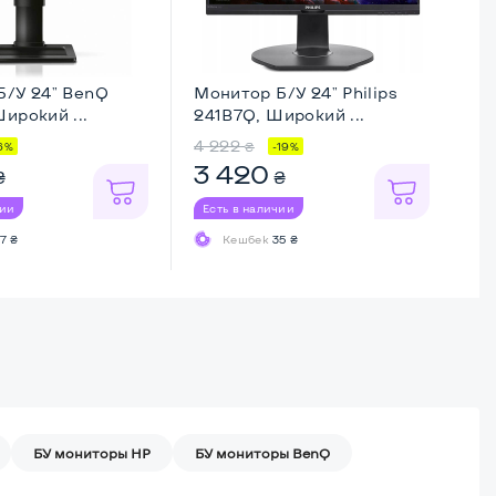
Б/У 24" BenQ
Монитор Б/У 24" Philips
Мо
ирокий ...
241B7Q, Широкий ...
P2
4 222
3 
₴
6%
-19%
3 420
2
₴
₴
чии
Есть в наличии
Ес
7 ₴
Кешбек
35 ₴
БУ мониторы HP
БУ мониторы BenQ