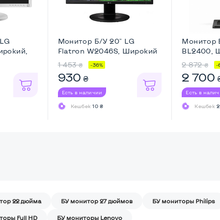
 LG
Монитор Б/У 20" LG
Монитор 
рокий,
Flatron W2046S, Широкий
BL2400, Ш
...
1 453
2 872
₴
₴
-36%
-
930
2 700
₴
Есть в наличии
Есть в нали
Кешбек
10 ₴
Кешбек
2
тор 22 дюйма
БУ монитор 27 дюймов
БУ мониторы Philips
торы Full HD
БУ мониторы Lenovo