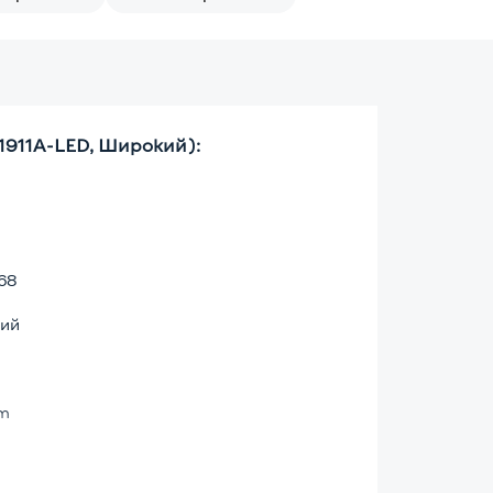
1911A-LED, Широкий):
68
ий
lm