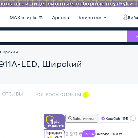
и
MAX скидка %
Аренда
Клиентам
Войд
, Широкий
1911A-LED, Широкий
ОТЗЫВЫ
ВОПРОСЫ-ОТВЕТЫ
1
Закончился
Кешбек
11₴
2 271
₴
-52 %
Выгода:
1181
₴