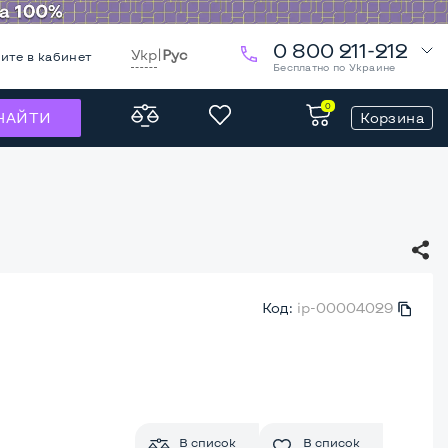
0 800 211-212
Укр
|
Рус
ите в кабинет
Бесплатно по Украине
0
Корзина
НАЙТИ
Код:
ip-00004029
В список
В список