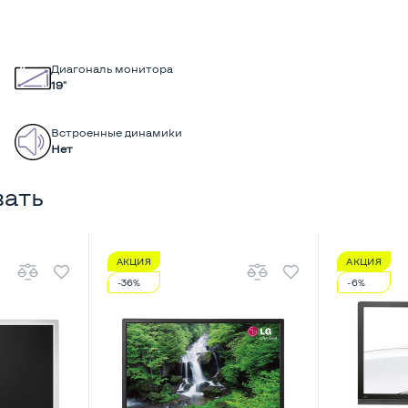
Диагональ монитора
19"
Встроенные динамики
Нет
вать
АКЦИЯ
АКЦИЯ
-36%
-6%