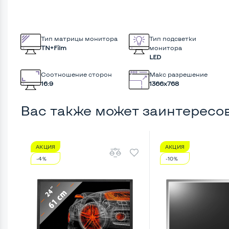
Тип матрицы монитора
Тип подсветки
TN+Film
монитора
LED
Соотношение сторон
Макс разрешение
16:9
1366x768
Вас также может заинтересо
АКЦИЯ
АКЦИЯ
-4%
-10%