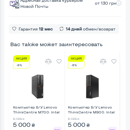
Адресная доставка курьером
от 130 грн
Новой Почты
Гарантия
12 мес
14 дней
обмен/возврат
Вас также может заинтересовать
АКЦИЯ
АКЦИЯ
А
-8%
-8%
-8
Компьютер Б/У Lenovo
Компьютер Б/У Lenovo
Ком
ThinkCentre M700: Intel
ThinkCentre M900: Intel
Esp
...
...
5 435
5 435
2 28
₴
₴
5 000
5 000
2 
₴
₴