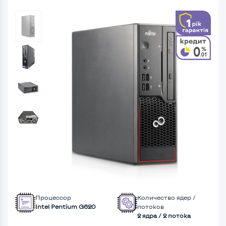
Процессор
Количество ядер /
Intel Pentium G620
потоков
2 ядра / 2 потока