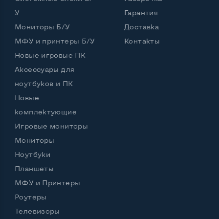
У
Гарантия
Port для клавиатуры PS/2
Да
Мониторы Б/У
Доставка
Разъем для микрофона и наушников
МФУ и принтеры Б/У
Контакты
Да, спереди и сзади
Новые игровые ПК
Выход Gigabit Ethernet LAN
Да
Аксессуары для
Выход USB 2_0
5 шт и более
ноутбуков и ПК
Новые
Выход USB 3_0
Нет
комплектующие
Выход Com Port
Да
Игровые мониторы
Мониторы
Ноутбуки
Остальные возможности:
Планшеты
Страна производитель
Германия
МФУ и Принтеры
Мощность блока питания, Вт
210
Роутеры
Телевизоры
Внешний блок питания
Нет