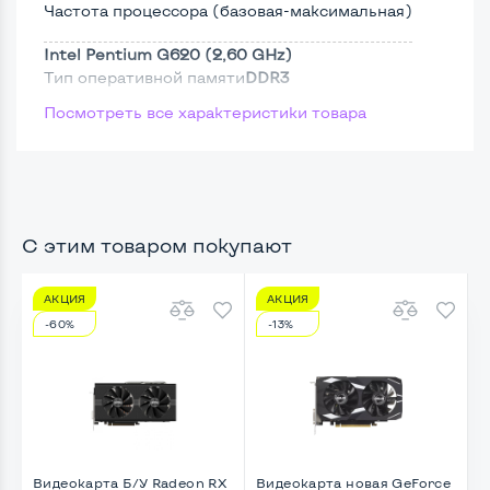
Частота процессора (базовая-максимальная)
Intel Pentium G620 (2,60 GHz)
Тип оперативной памяти
DDR3
Посмотреть все характеристики товара
Тип накопителя
SSD 2,5"
Размер памяти
Жесткий диск
С этим товаром покупают
АКЦИЯ
АКЦИЯ
Возможности видеокарты:
-60%
-13%
Тип видеокарты
Встроенный
Видеопроцессор системного блока
Intel HD
Размер видеопамяти, Гб
Динамический
Видеокарта Б/У Radeon RX
Видеокарта новая GeForce
В