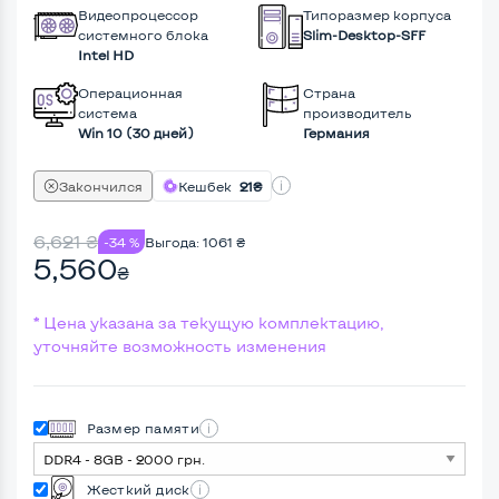
Видеопроцессор
Типоразмер корпуса
системного блока
Slim-Desktop-SFF
Intel HD
Операционная
Страна
система
производитель
Win 10 (30 дней)
Германия
Закончился
Кешбек
21₴
6,621
₴
-34 %
Выгода:
1061
₴
5,560
₴
* Цена указана за текущую комплектацию,
уточняйте возможность изменения
Размер памяти
Жесткий диск