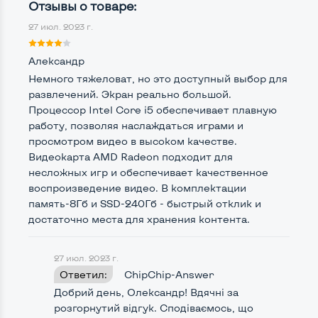
Процессор
Intel Core i5-4200M
Отзывы о товаре:
27 июл. 2023 г.
Количество ядер / потоков
2 ядра / 4 потока
Частота процессора (базовая-максимальная)
Александр
Немного тяжеловат, но это доступный выбор для
Intel Core i5-4200M (2,50 - 3,10 GHz)
развлечений. Экран реально большой.
Тип оперативной памяти
DDR3
Процессор Intel Core i5 обеспечивает плавную
работу, позволяя наслаждаться играми и
Тип накопителя
SSD 2,5" или HDD
просмотром видео в высоком качестве.
Видеокарта AMD Radeon подходит для
Количество слотов M_2
0
несложных игр и обеспечивает качественное
воспроизведение видео. В комплектации
память-8Гб и SSD-240Гб - быстрый отклик и
достаточно места для хранения контента.
Возможности видеокарты:
Тип видеокарты
Дискретный
27 июл. 2023 г.
Видеопроцессор ноутбука
Ответил:
ChipChip-Answer
Добрий день, Олександр! Вдячні за
AMD Radeon HD 8600M
розгорнутий відгук. Сподіваємось, що
Размер видеопамяти, Гб
1