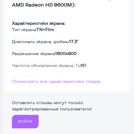
AMD Radeon HD 8600M):
Характеристики экрана:
Тип экрана
TN+Film
Диагональ экрана, дюймы
17.3"
Разрешение экрана
1600x900
Частота обновления экрана, Гц
60
Full HD
Нет
Посмотреть все характеристики товара
Сенсорный, touch экран
Нет
Поверхность дисплея
Глянцевая
Оставлять отзывы могут только
зарегистрированные пользователи!
ВОЙТИ
Мощность: