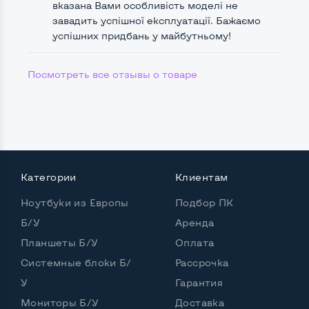
вказана Вами особливість моделі не
завадить успішної експлуатації. Бажаємо
успішних придбань у майбутньому!
Удобство пользования:
Материал корпуса
Пластик
Посмотреть все отзывы о товаре
Подсветка клавиатуры
Нет
Русские и украинские буквы на клавиатуре
Да
Полноразмерная клавиатура NumberPad
Да
Категории
Клиентам
Оптический привод
Да
Ноутбуки из Европы
Подбор ПК
Операционная система
Win 10 (30 дней)
Б/У
Аренда
Планшеты Б/У
Оплата
Системные блоки Б/
Рассрочка
Разъемы подключения:
Выход VGA
Да
У
Гарантия
Мониторы Б/У
Доставка