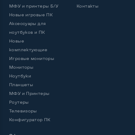
Выход Display port
Нет
МФУ и принтеры Б/У
Контакты
Выход mini Display port
Нет
Новые игровые ПК
Аксессуары для
Выход HDMI
Да
ноутбуков и ПК
Разъем для карт SD/SDHC
Да
Новые
Разъем для наушников 3.5 мм
Да
комплектующие
Игровые мониторы
Разъем для микрофона
Да
Мониторы
Выход Gigabit Ethernet LAN
Да
Ноутбуки
Планшеты
Выход USB 2_0
1 шт
МФУ и Принтеры
Выход USB 3_0
2-4 шт
Роутеры
Выход Com Port
Нет
Телевизоры
Конфигуратор ПК