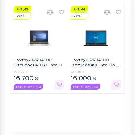
АКЦИЯ
АКЦИЯ
А
-27%
-31%
-2
Ноутбук Б/У 14" HP
Ноутбук Б/У 14" DELL
Ноу
EliteBook 840 G7: Intel C
Latitude 5491: Intel Co ...
Elit
...
22 877
23 188
19 7
₴
₴
16 700
16 000
14
₴
₴
Есть в наличии
Есть в наличии
Ес