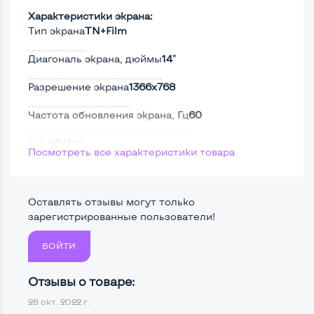
Характеристики экрана:
Тип экрана
TN+Film
Диагональ экрана, дюймы
14"
Разрешение экрана
1366x768
Частота обновления экрана, Гц
60
Full HD
Нет
Посмотреть все характеристики товара
Сенсорный, touch экран
Нет
Поверхность дисплея
Матовая
Оставлять отзывы могут только
зарегистрированные пользователи!
ВОЙТИ
Мощность:
Процессор
Intel Core i5-2410M
Отзывы о товаре:
28 окт. 2022 г.
Количество ядер / потоков
2 ядра / 4 потока