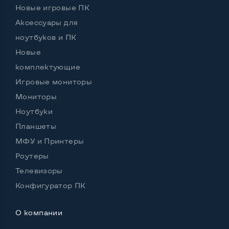
Выход HDMI
Нет
Новые игровые ПК
Аксессуары для
Разъем для карт SD/SDHC
Да
ноутбуков и ПК
Разъем для наушников 3.5 мм
Да
Новые
Разъем для микрофона
Да
комплектующие
Игровые мониторы
Выход Gigabit Ethernet LAN
Да
Мониторы
Выход USB 2_0
2-4 шт
Ноутбуки
Выход USB 3_0
Нет
Планшеты
МФУ и Принтеры
Выход Com Port
Нет
Роутеры
Телевизоры
Конфигуратор ПК
Беспроводные подключения:
Wi-Fi
Да
О компании
Bluetooth
Нет