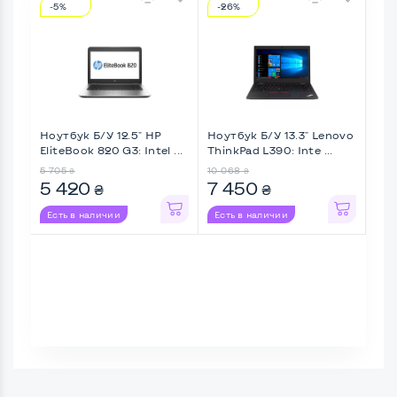
-5%
-26%
-1
Ноутбук Б/У 12.5" HP
Ноутбук Б/У 13.3" Lenovo
Ноу
EliteBook 820 G3: Intel ...
ThinkPad L390: Inte ...
Tos
A50-
5 705
10 068
8 9
₴
₴
5 420
7 450
7 
₴
₴
Есть в наличии
Есть в наличии
Ес