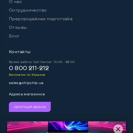
О нас
Поддержка SIM
Нет
Сотрудничество
Предпродажная подготовка
Отзывы
Возможности аккумулятора:
Блог
Аккумулятор держит заряд более 4х часов
Нет
Контакты
Работа от аккумулятора, Ч, мин
1,5
Время работы
Call Center: 10:00 - 22:00
Батарея съемная
Да
0 800 211-212
Бесплатно по Украине
Питание через повербанк
Нет
sales@chipchip.ua
Аккумулятор съемный
Да
Адреса магазинов
ОБРАТНЫЙ ЗВОНОК
Остальные возможности:
Вебкамера
Да
Мы принимаем:
Следите за нами: