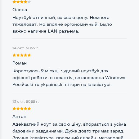
Частота процессора (базовая-максимальная)
Олена
Ноутбук отличный, за свою цену. Немного
Intel Core i5-2410M (2,30 - 2,90 GHz)
тяжеловат. Но вполне эргономичный. Было
Тип оперативной памяти
DDR3
важно наличие LAN разъема.
Тип накопителя
SSD 2,5" или HDD
14 окт. 2022 г.
Количество слотов M_2
0
Роман
Користуюсь 2 місяці. чудовий ноутбук для
офісної роботи. є гарантія, встановлена ​​Windows.
Возможности видеокарты:
Російські та українські літери на клавіатурі.
Тип видеокарты
Встроенный
Видеопроцессор ноутбука
Intel HD
13 окт. 2022 г.
Размер видеопамяти, Гб
Динамический
Антон
Адекватний ноут за свою ціну. впорається з усіма
базовими завданнями. Дуже довго тримає заряд.
Зручна клавіатура, приємний дизайн. металевий