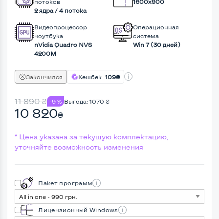
потоков
1600x900
2 ядра / 4 потока
Видеопроцессор
Операционная
ноутбука
система
nVidia Quadro NVS
Win 7 (30 дней)
4200M
Закончился
Кешбек
109₴
11 890
₴
-9 %
Выгода:
1070
₴
10 820
₴
* Цена указана за текущую комплектацию,
уточняйте возможность изменения
Пакет программ
Лицензионный Windows