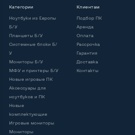
Процессор
Intel Core i3-2310M
Категории
Клиентам
Количество ядер / потоков
2 ядра / 4 потока
Ноутбуки из Европы
Подбор ПК
Частота процессора (базовая-максимальная)
Б/У
Аренда
Планшеты Б/У
Оплата
Intel Core i3-2310M (2,10 GHz)
Тип оперативной памяти
DDR3
Системные блоки Б/
Рассрочка
У
Гарантия
Тип накопителя
SSD 2,5" или HDD
Мониторы Б/У
Доставка
Количество слотов M_2
0
МФУ и принтеры Б/У
Контакты
Новые игровые ПК
Аксессуары для
Возможности видеокарты:
ноутбуков и ПК
Тип видеокарты
Дискретный
Новые
Видеопроцессор ноутбука
комплектующие
Игровые мониторы
nVidia Quadro NVS 4200M
Размер видеопамяти, Гб
0.512
Мониторы