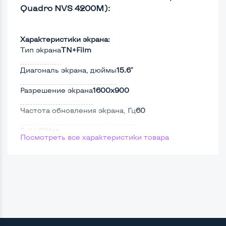
Quadro NVS 4200M):
Характеристики экрана:
Тип экрана
TN+Film
Диагональ экрана, дюймы
15.6"
Разрешение экрана
1600x900
Частота обновления экрана, Гц
60
Full HD
Нет
Посмотреть все характеристики товара
Сенсорный, touch экран
Нет
Поверхность дисплея
Матовая
Мощность: