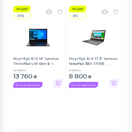
АКЦИЯ
АКЦИЯ
А
-30%
-8%
-1
Ноутбук Б/У 14" Lenovo
Ноутбук Б/У 17.3" Lenovo
Ноу
ThinkPad L14 Gen 2: I ...
IdeaPad 320-17IKB: ...
Thin
19 657
9 565
16 3
₴
₴
13 760
8 800
13
₴
₴
Есть в наличии
Есть в наличии
Ес