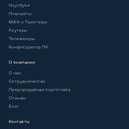
Ноутбуки
Планшеты
МФУ и Принтеры
Удобство пользования:
Материал корпуса
Металл+пластик
Роутеры
Телевизоры
Подсветка клавиатуры
Нет
Конфигуратор ПК
Русские и украинские буквы на клавиатуре
Да
О компании
Полноразмерная клавиатура NumberPad
Да
О нас
Оптический привод
Нет
Сотрудничество
Операционная система
Win 7 (30 дней)
Предпродажная подготовка
Отзывы
Блог
Разъемы подключения:
Выход VGA
Да
Контакты