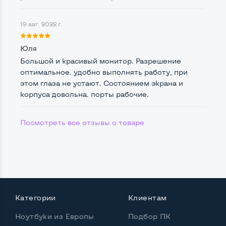
Интерфейс подключения Display port
Да
19 авг. 2022 г.
Возможность вывода USB-разъемов на монитор
Юля
Нет
Большой и красивый монитор. Разрешение
оптимальное. удобно выполнять работу, при
этом глаза не устают. Состоянием экрана и
корпуса довольна. порты рабочие.
Остальные возможности:
Блок питания
Встроенный
Посмотреть все отзывы о товаре
Регулировка положения дисплея
Вверх вниз, поворот влево вправо, наклон,
поворот на угол 90 град
Встроенные динамики
Нет
Особенности (изогнутый экран, цвет и пр.)
Категории
Клиентам
Цвет
Черный
Ноутбуки из Европы
Подбор ПК