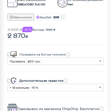
1920x1080 Full HD
Нет
Закончился
Кешбек
29₴
4 556
₴
-37 %
Выгода:
1686
₴
2 870
₴
Проверка на битые пиксели
Дополнительная гарантия
Самовывоз из магазина ChipChip
Бесплатно