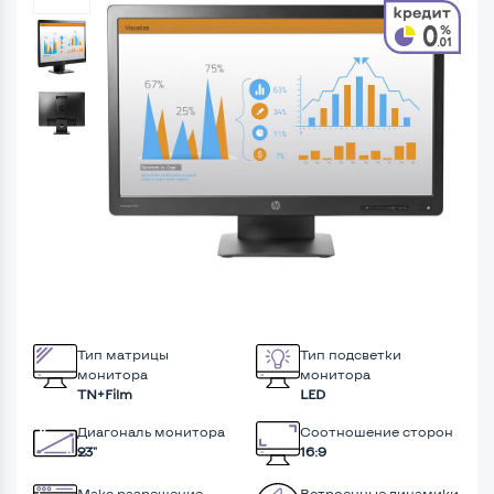
Тип матрицы
Тип подсветки
монитора
монитора
TN+Film
LED
Диагональ монитора
Соотношение сторон
23"
16:9
Макс разрешение
Встроенные динамики