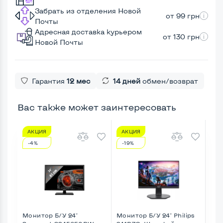
Забрать из отделения Новой
от 99 грн
Почты
Адресная доставка курьером
от 130 грн
Новой Почты
Гарантия
12 мес
14 дней
обмен/возврат
Вас также может заинтересовать
АКЦИЯ
АКЦИЯ
А
-4%
-19%
-3
Монитор Б/У 24"
Монитор Б/У 24" Philips
Мон