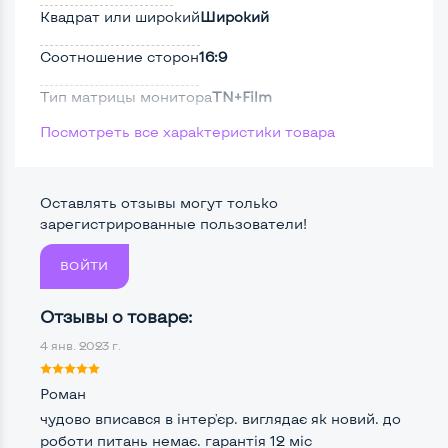
Квадрат или широкий
Широкий
Соотношение сторон
16:9
Тип матрицы монитора
TN+Film
Посмотреть все характеристики товара
Тип подсветки монитора
LED
Поверхность дисплея
Матовая
Оставлять отзывы могут только
Безрамочный
Нет
зарегистрированные пользователи!
ВОЙТИ
Разъемы подключения:
Отзывы о товаре:
Крепление сзади, типа VESA
Да, 100*100мм
4 янв. 2023 г.
Интерфейс подключения VGA
Да
Роман
Интерфейс подключения DVI
Нет
чудово вписався в інтер'єр. виглядає як новий. до
роботи питань немає. гарантія 12 міс
Интерфейс подключения HDMI
Нет