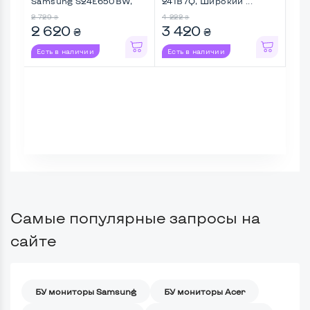
Samsung S24E650BW,
241B7Q, Широкий ...
Fla
Широкий ...
Шир
2 729
4 222
1 45
₴
₴
2 620
3 420
9
₴
₴
Есть в наличии
Есть в наличии
Ес
Самые популярные запросы на
сайте
БУ мониторы Samsung
БУ мониторы Acer