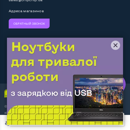
Адреса магазинов
ОБРАТНЫЙ ЗВОНОК
Мы принимаем:
Следите за нами:
Work.ua
— самий кльовий
наш партнер
© Интернет-магазин ChipChip - компьютерная техника и
аксессуары 2014-2026
За последнюю неделю этот товар купили 6 раз
Договор оферты