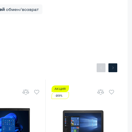
ей
обмен/возврат
АКЦИЯ
А
-29%
-