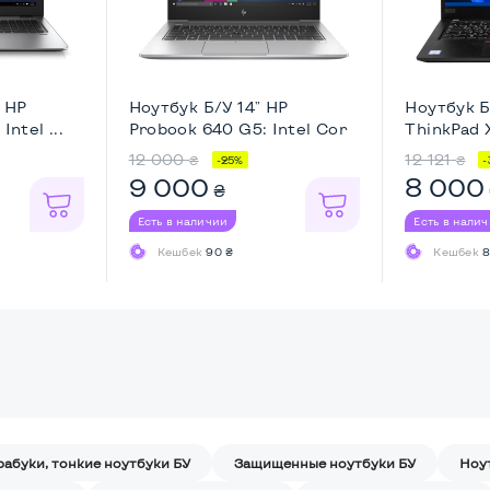
" HP
Ноутбук Б/У 14" HP
Ноутбук Б
Intel ...
Probook 640 G5: Intel Cor
ThinkPad X
...
12 000
12 121
₴
₴
-25%
-
9 000
8 000
₴
Есть в наличии
Есть в нали
Кешбек
90 ₴
Кешбек
8
рабуки, тонкие ноутбуки БУ
Защищенные ноутбуки БУ
Ноу