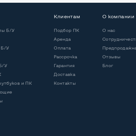
Клиентам
О компании
енный
пы Б/У
Подбор ПК
О нас
HD
Аренда
Сотрудничест
 Б/У
Оплата
Предпродажна
ический
Рассрочка
Отзывы
Б/У
Гарантия
Блог
К
Доставка
оутбуков и ПК
Контакты
ик
ующие
ы
RW