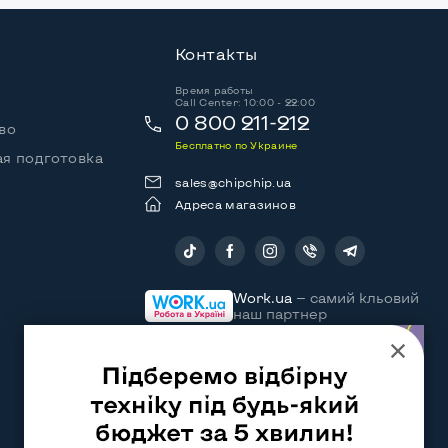
Контакты
Время работы
Call Center: 10:00 - 22:00
0 800 211-212
во
Бесплатно по Украине
я подготовка
sales@chipchip.ua
Адреса магазинов
Следите за нами:
Work.ua
— самий кльовий
наш партнер