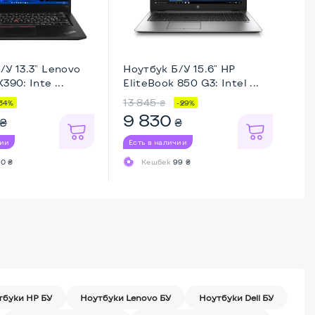
/У 13.3" Lenovo
Ноутбук Б/У 15.6" HP
Но
390: Inte ...
EliteBook 850 G3: Intel ...
Th
13 845
10
₴
34%
-29%
9 830
8
₴
₴
чии
Есть в наличии
Ес
0 ₴
Кешбек
99 ₴
тбуки HP БУ
Ноутбуки Lenovo БУ
Ноутбуки Dell БУ