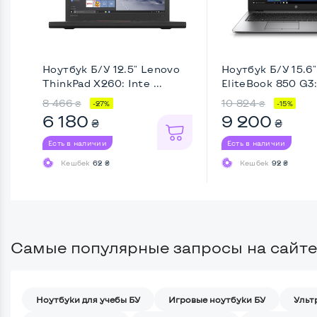
Ноутбук Б/У 12.5" Lenovo
Ноутбук Б/У 15.6
ThinkPad X260: Inte ...
EliteBook 850 G3: 
8 466
10 824
₴
₴
-27%
-15%
6 180
9 200
₴
₴
Есть в наличии
Есть в наличии
Кешбек
62 ₴
Кешбек
92 ₴
Самые популярные запросы на сайте
Ноутбуки для учебы БУ
Игровые ноутбуки БУ
Ульт