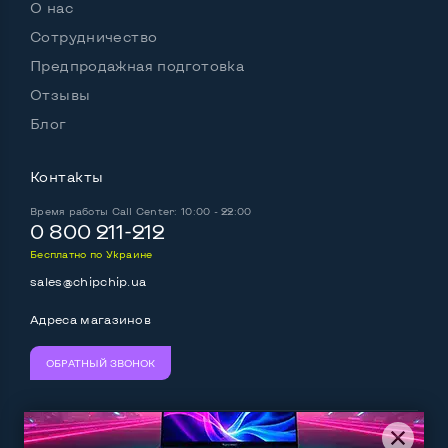
О нас
Операционная система
Win 10 (30 дней)
Сотрудничество
Предпродажная подготовка
Отзывы
Разъемы подключения:
Блог
Выход VGA
Да
Контакты
Выход Display port
Нет
Время работы
Call Center: 10:00 - 22:00
Выход mini Display port
Нет
0 800 211-212
Бесплатно по Украине
Выход HDMI
Да
sales@chipchip.ua
Разъем для карт SD/SDHC
Да
Адреса магазинов
Разъем для наушников 3.5 мм
Да
ОБРАТНЫЙ ЗВОНОК
Разъем для микрофона
Нет
Выход Gigabit Ethernet LAN
Да
Мы принимаем:
Следите за нами: