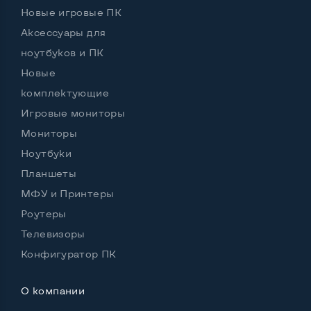
Новые игровые ПК
Аксессуары для
Возможности видеокарты:
ноутбуков и ПК
Тип видеокарты
Встроенный
Новые
Видеопроцессор ноутбука
Intel HD
комплектующие
Игровые мониторы
Размер видеопамяти, Гб
Динамический
Мониторы
Ноутбуки
Планшеты
Удобство пользования:
МФУ и Принтеры
Материал корпуса
Металл+пластик
Роутеры
Подсветка клавиатуры
Да
Телевизоры
Русские и украинские буквы на клавиатуре
Да
Конфигуратор ПК
Полноразмерная клавиатура NumberPad
Да
О компании
Оптический привод
Нет