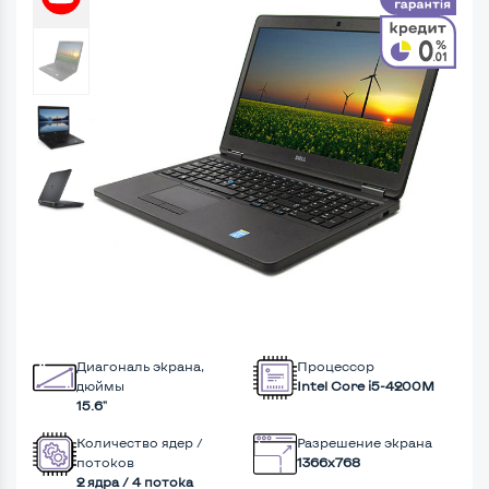
Диагональ экрана,
Процессор
дюймы
Intel Core i5-4200M
15.6"
Количество ядер /
Разрешение экрана
потоков
1366x768
2 ядра / 4 потока