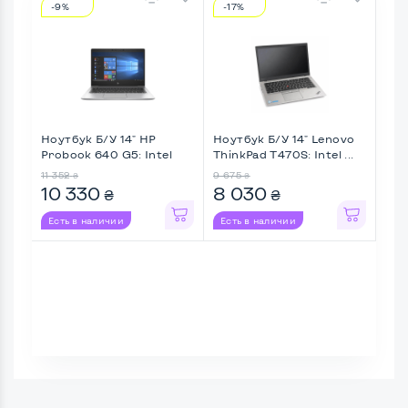
-9%
-17%
-1
Ноутбук Б/У 14" HP
Ноутбук Б/У 14" Lenovo
Ноу
Probook 640 G5: Intel
ThinkPad T470S: Intel ...
Lati
Cor ...
11 352
9 675
10 3
₴
₴
10 330
8 030
8 
₴
₴
Есть в наличии
Есть в наличии
Ес