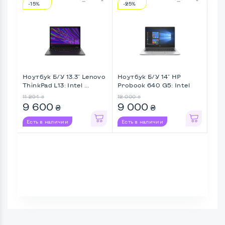
-15%
-25%
-3
Ноутбук Б/У 13.3" Lenovo
Ноутбук Б/У 14" HP
Ноу
ThinkPad L13: Intel ...
Probook 640 G5: Intel
Thin
Cor ...
11 294
12 000
12 12
₴
₴
9 600
9 000
8 
₴
₴
Есть в наличии
Есть в наличии
Ес