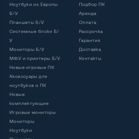
Ноутбуки из Европы
Подбор ПК
Частота процессора (базовая-максимальная)
Б/У
Аренда
Планшеты Б/У
Оплата
Intel Core i5-6200U (2,30 - 2,80 GHz)
Тип оперативной памяти
DDR3
Системные блоки Б/
Рассрочка
У
Гарантия
Тип накопителя
SSD 2,5" или HDD
Мониторы Б/У
Доставка
Количество слотов M_2
0
МФУ и принтеры Б/У
Контакты
Новые игровые ПК
Аксессуары для
Возможности видеокарты:
ноутбуков и ПК
Тип видеокарты
Встроенный
Новые
Видеопроцессор ноутбука
Intel HD
комплектующие
Игровые мониторы
Размер видеопамяти, Гб
Динамический
Мониторы
Ноутбуки