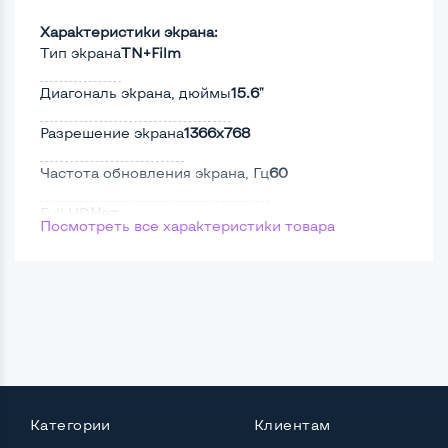
Характеристики экрана:
Тип экрана
TN+Film
Диагональ экрана, дюймы
15.6"
Разрешение экрана
1366x768
Частота обновления экрана, Гц
60
Full HD
Нет
Посмотреть все характеристики товара
Сенсорный, touch экран
Нет
Поверхность дисплея
Матовая
Мощность:
Процессор
Intel Core i5-6200U
Категории
Клиентам
Количество ядер / потоков
2 ядра / 4 потока