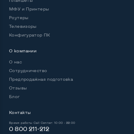
Планшеты
Удобство пользования:
МФУ и Принтеры
Материал корпуса
Пластик
Роутеры
Подсветка клавиатуры
Нет
Телевизоры
Русские и украинские буквы на клавиатуре
Да
Конфигуратор ПК
Полноразмерная клавиатура NumberPad
Да
О компании
Оптический привод
Да
О нас
Операционная система
Win 10 (30 дней)
Сотрудничество
Предпродажная подготовка
Отзывы
Разъемы подключения:
Блог
Выход VGA
Да
Контакты
Выход Display port
Нет
Время работы
Call Center: 10:00 - 22:00
Выход mini Display port
Нет
0 800 211-212