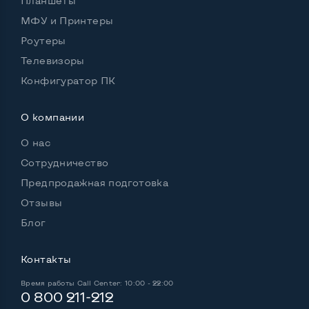
Планшеты
Удобство пользования:
МФУ и Принтеры
Материал корпуса
Металл+пластик
Роутеры
Подсветка клавиатуры
Да
Телевизоры
Русские и украинские буквы на клавиатуре
Да
Конфигуратор ПК
Полноразмерная клавиатура NumberPad
Нет
О компании
Оптический привод
Нет
О нас
Операционная система
Win 10 (30 дней)
Сотрудничество
Предпродажная подготовка
Отзывы
Разъемы подключения:
Блог
Выход VGA
Нет
Контакты
Выход Display port
Нет
Время работы
Call Center: 10:00 - 22:00
Выход mini Display port
Нет
0 800 211-212