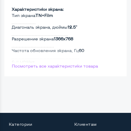
Характеристики экрана:
Тип экрана
TN+Film
Диагональ экрана, дюймы
12.5"
Разрешение экрана
1366x768
Частота обновления экрана, Гц
60
Full HD
Нет
Посмотреть все характеристики товара
Сенсорный, touch экран
Нет
Поверхность дисплея
Матовая
Мощность:
Процессор
Intel Core i5-6200U
Категории
Клиентам
Количество ядер / потоков
2 ядра / 4 потока