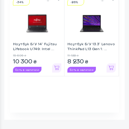
-34%
-26%
-3
Ноутбук Б/У 14" Fujitsu
Ноутбук Б/У 13.3" Lenovo
Ноу
Lifebook U749: Intel ...
ThinkPad L13 Gen 1: ...
Thin
15 606
11 122
12 12
₴
₴
10 300
8 230
8 
₴
₴
Есть в наличии
Есть в наличии
Ес