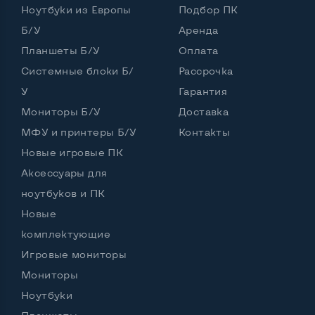
Ноутбуки из Европы
Подбор ПК
Частота процессора (базовая-максимальная)
Б/У
Аренда
Планшеты Б/У
Оплата
Intel Core i5-6200U (2,30 - 2,80 GHz)
Тип оперативной памяти
DDR4
Системные блоки Б/
Рассрочка
У
Гарантия
Тип накопителя
SSD 2,5" или HDD
Мониторы Б/У
Доставка
Количество слотов M_2
0
МФУ и принтеры Б/У
Контакты
Новые игровые ПК
Аксессуары для
Возможности видеокарты:
ноутбуков и ПК
Тип видеокарты
Встроенный
Новые
Видеопроцессор ноутбука
Intel HD
комплектующие
Игровые мониторы
Размер видеопамяти, Гб
Динамический
Мониторы
Ноутбуки