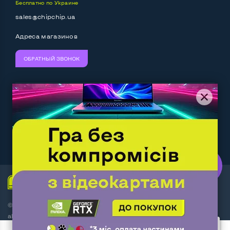
Бесплатно по Украине
Выход HDMI
Да
sales@chipchip.ua
Разъем для карт SD/SDHC
Да
Адреса магазинов
Разъем для наушников 3.5 мм
Да
ОБРАТНЫЙ ЗВОНОК
Разъем для микрофона
Да
Выход Gigabit Ethernet LAN
Да
Мы принимаем:
Следите за нами:
Выход USB 2_0
Нет
Выход USB 3_0
2-4 шт
Work.ua
— самий кльовий
наш партнер
Выход Com Port
Нет
Беспроводные подключения:
© Интернет-магазин ChipChip - компьютерная техника и
Wi-Fi
Да
аксессуары 2014-2026
Bluetooth
Да
2 пользователя добавили этот товар в корзину