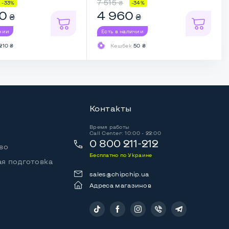
7 515
₴
-33%
-34%
0
4 960
₴
₴
ичии
Есть в наличии
210 ₴
Кешбек
50 ₴
Контакты
Время работы
Call Center: 10:00 - 22:00
0 800 211-212
во
Бесплатно по Украине
я подготовка
sales@chipchip.ua
Адреса магазинов
Следите за нами: