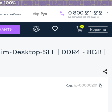
0 800 211-212
Укр
|
Рус
ите в кабинет
Бесплатно по Украине
0
Корзина
НАЙТИ
Slim-Desktop-SFF
| DDR4 - 8GB |
Код:
ip-00000261