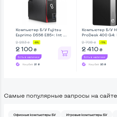
Компьютер Б/У Fujitsu
Компьютер Б/У H
Esprimo D556 E85+: Int ...
ProDesk 400 G4: 
...
2 283
2 708
₴
₴
-8%
-11%
2 100
2 410
₴
₴
Есть в наличии
Есть в наличии
Кешбек
21 ₴
Кешбек
25 ₴
Самые популярные запросы на сайте
Офисные компьютеры БУ
Игровые компьютеры БУ