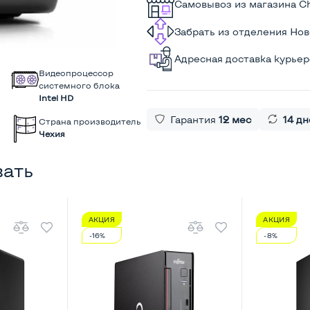
Самовывоз из магазина C
Забрать из отделения Но
Адресная доставка курье
Видеопроцессор
системного блока
Intel HD
Гарантия
12 мес
14 дн
Страна производитель
Чехия
вать
АКЦИЯ
АКЦИЯ
-16%
-8%