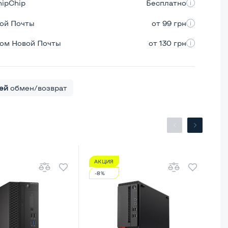
hipChip
Бесплатно
вой Почты
от 99 грн
ром Новой Почты
от 130 грн
ей
обмен/возврат
АКЦИЯ
А
-8%
-