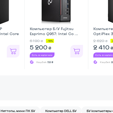
P
Компьютер Б/У Fujitsu
Компьюте
Intel Core
Esprimo Q957: Intel Co ...
OptiPlex 
...
6 190
2 620
₴
₴
-16%
5 200
2 410
₴
Есть в наличии
Есть в нали
Кешбек
52 ₴
Кешбек
2
Неттопы, мини ПК БУ
Компьютер DELL БУ
БУ компьютеры 