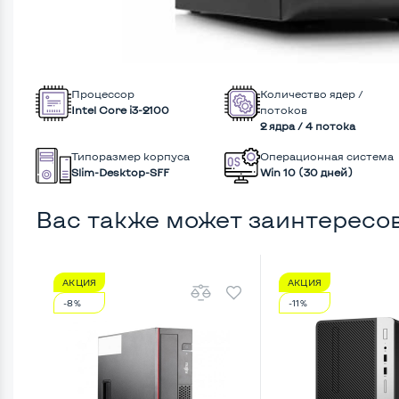
Процессор
Количество ядер /
Intel Core i3-2100
потоков
2 ядра / 4 потока
Типоразмер корпуса
Операционная система
Slim-Desktop-SFF
Win 10 (30 дней)
Вас также может заинтересо
АКЦИЯ
АКЦИЯ
-8%
-11%