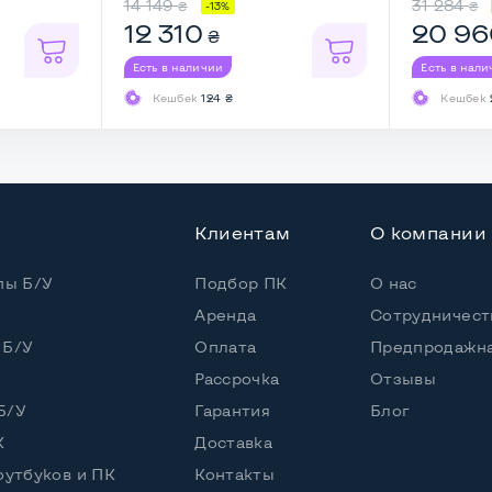
14 149
31 284
₴
₴
-13%
12 310
20 96
₴
 (30 дней)
Есть в наличии
Есть в нал
Кешбек
124 ₴
Кешбек
Клиентам
О компании
пы Б/У
Подбор ПК
О нас
Аренда
Сотрудничест
 Б/У
Оплата
Предпродажна
Рассрочка
Отзывы
Б/У
Гарантия
Блог
ереди и сзади
К
Доставка
оутбуков и ПК
Контакты