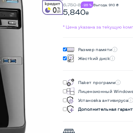
6,750
₴
-28 %
Выгода:
910
₴
5,840
₴
* Цена указана за текущую ко
Размер памяти
Жесткий диск
Пакет программ
Лицензионный Window
Установка антивируса
Дополнительная гарант