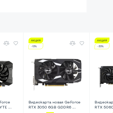
АКЦИЯ
АКЦИЯ
енный
-13%
-33%
HD
esktop-SFF
Force
Видеокарта новая GeForce
Видеокар
TE ...
RTX 3050 6GB GDDR6 ...
RTX 5060