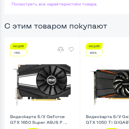
Посмотреть все характеристики товара
Размер памяти
Жесткий диск
С этим товаром покупают
Возможности видеокарты:
АКЦИЯ
АКЦИЯ
Тип видеокарты
Встро
-16%
-69%
Видеопроцессор системного блока
Intel 
Размер видеопамяти, Гб
1
Удобство пользования:
Типоразмер корпуса
Slim-D
Крепление на монитор сзади
Нет
Видеокарта Б/У GeForce
Видеокарта Б/У Ge
GTX 1650 Super ASUS P ...
GTX 1050 Ti GIGABY
Оптический привод
Да