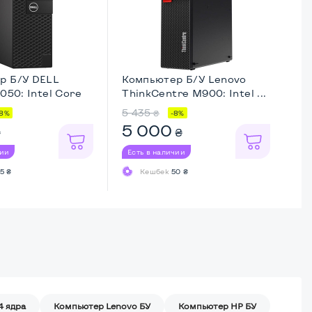
р Б/У DELL
Компьютер Б/У Lenovo
Ко
3050: Intel Core
ThinkCentre M900: Intel ...
El
...
5 435
4 
₴
-8%
-8%
5 000
2
₴
₴
чии
Есть в наличии
Ес
5 ₴
Кешбек
50 ₴
4 ядра
Компьютер Lenovo БУ
Компьютер HP БУ