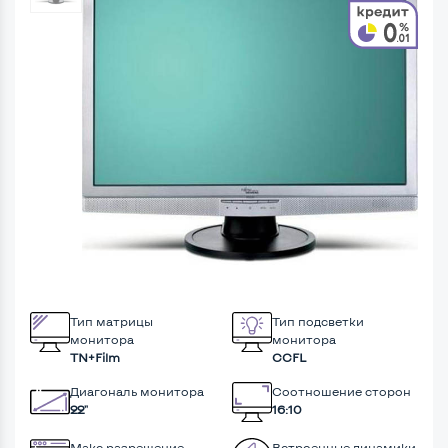
Тип матрицы
Тип подсветки
монитора
монитора
TN+Film
CCFL
Диагональ монитора
Соотношение сторон
22"
16:10
Макс разрешение
Встроенные динамики