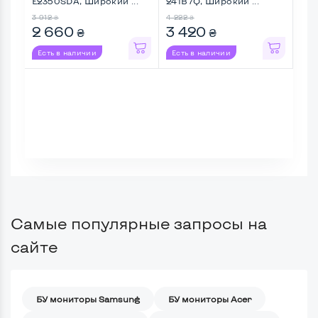
E2350SDA, Широкий ...
241B7Q, Широкий ...
Mul
Шир
3 912
4 222
3 38
₴
₴
2 660
3 420
2 
₴
₴
Есть в наличии
Есть в наличии
Ес
Самые популярные запросы на
сайте
БУ мониторы Samsung
БУ мониторы Acer