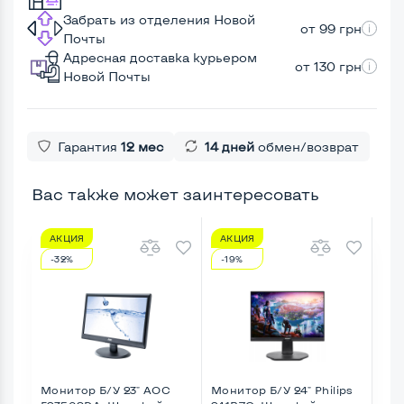
Забрать из отделения Новой
от 99 грн
Почты
Адресная доставка курьером
от 130 грн
Новой Почты
Гарантия
12 мес
14 дней
обмен/возврат
Вас также может заинтересовать
АКЦИЯ
АКЦИЯ
А
-32%
-19%
-2
Монитор Б/У 23" AOC
Монитор Б/У 24" Philips
Мон