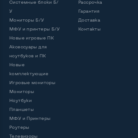
Системные блоки Б/
Рассрочка
У
Гарантия
Интерфейс подключения Display port
Нет
Мониторы Б/У
Доставка
Возможность вывода USB-разъемов на монитор
МФУ и принтеры Б/У
Контакты
Нет
Новые игровые ПК
Аксессуары для
ноутбуков и ПК
Остальные возможности:
Новые
Блок питания
Встроенный
комплектующие
Регулировка положения дисплея
Игровые мониторы
Наклон, вверх вниз
Мониторы
Встроенные динамики
Да
Ноутбуки
Особенности (изогнутый экран, цвет и пр.)
Планшеты
МФУ и Принтеры
Цвет
Серебро
Роутеры
Комплектация: Монитор, кабель питания
Да
Телевизоры