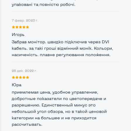
упаковані та повністю робочі.
Интерфейс подключения Display port
Нет
7 февр. 2023 г.
Возможность вывода USB-разъемов на монитор
Игорь
Нет
Забрав монітор. швидко підключив через DVI
кабель. за такі гроші відмінний монік. Кольори,
насиченість. плавне регулювання положення.
Остальные возможности:
Блок питания
Встроенный
28 дек. 2022 г.
Регулировка положения дисплея
Юра
Наклон, вверх вниз
Встроенные динамики
Нет
приемлемая цена, удобное управление,
добротные показатели по цветопередаче и
Особенности (изогнутый экран, цвет и пр.)
разрешению. Единственный минус это
небольшой угол обзора, но в такой ценовой
Цвет
Черный
категории на большее и не приходится
рассчитывать.
Комплектация: Монитор, кабель питания
Да