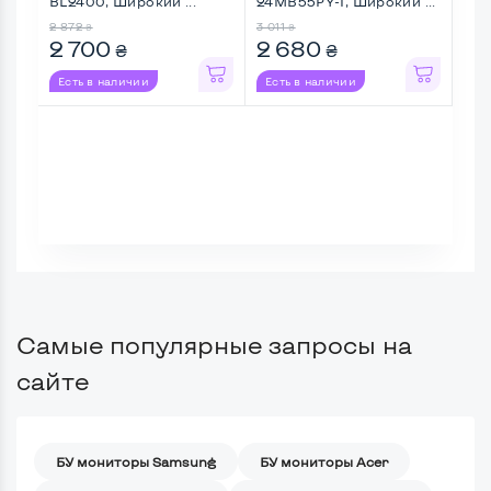
BL2400, Широкий ...
24MB55PY-I, Широкий ...
E23
2 872
3 011
3 91
₴
₴
2 700
2 680
2 
₴
₴
Есть в наличии
Есть в наличии
Ес
Самые популярные запросы на
сайте
БУ мониторы Samsung
БУ мониторы Acer