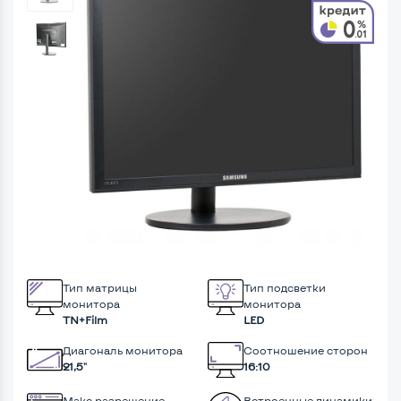
Тип матрицы
Тип подсветки
монитора
монитора
TN+Film
LED
Диагональ монитора
Соотношение сторон
21,5"
16:10
Макс разрешение
Встроенные динамики