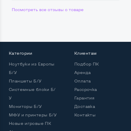
Посмотреть все отзывы о товаре
Категории
Клиентам
Ноутбуки из Европы
Подбор ПК
Б/У
Аренда
Планшеты Б/У
Оплата
Системные блоки Б/
Рассрочка
У
Гарантия
Мониторы Б/У
Доставка
МФУ и принтеры Б/У
Контакты
Новые игровые ПК