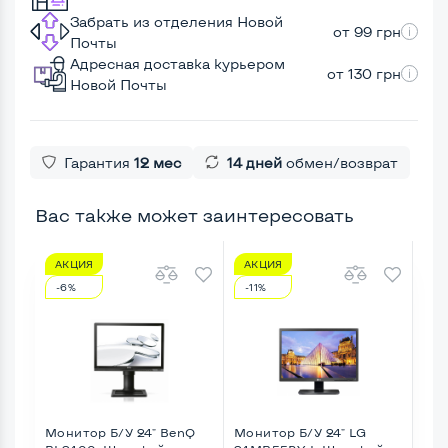
Забрать из отделения Новой
от 99 грн
Почты
Адресная доставка курьером
от 130 грн
Новой Почты
Гарантия
12 мес
14 дней
обмен/возврат
Вас также может заинтересовать
АКЦИЯ
АКЦИЯ
А
-6%
-11%
-3
Монитор Б/У 24" BenQ
Монитор Б/У 24" LG
Мон