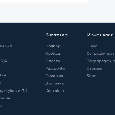
ая
Клиентам
О компании
пы Б/У
Подбор ПК
О нас
Аренда
Сотрудничест
 Б/У
Оплата
Предпродажна
Рассрочка
Отзывы
Б/У
Гарантия
Блог
К
Доставка
оутбуков и ПК
Контакты
ующие
ы