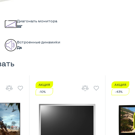
Диагональ монитора
22"
Встроенные динамики
Да
вать
АКЦИЯ
АКЦИЯ
-10%
-43%