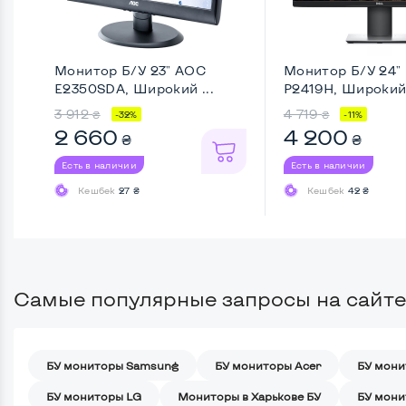
Монитор Б/У 23" AOC
Монитор Б/У 24" 
E2350SDA, Широкий ...
P2419H, Широкий, 
3 912
4 719
₴
₴
-32%
-11%
2 660
4 200
₴
₴
Есть в наличии
Есть в наличии
Кешбек
27 ₴
Кешбек
42 ₴
Самые популярные запросы на сайте
БУ мониторы Samsung
БУ мониторы Acer
БУ мони
БУ мониторы LG
Мониторы в Харькове БУ
БУ мони