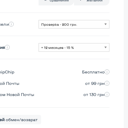
сели
ия
hipChip
Бесплатно
вой Почты
от 99 грн
ром Новой Почты
от 130 грн
ей
обмен/возврат