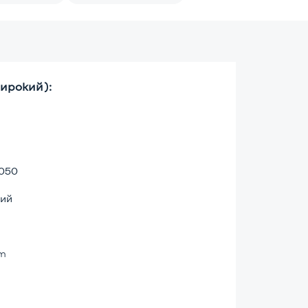
ирокий):
1050
ий
lm