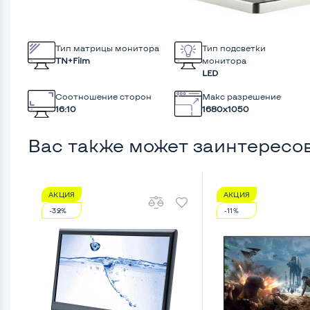
Тип матрицы монитора
Тип подсветки
TN+Film
монитора
LED
Соотношение сторон
Макс разрешение
16:10
1680x1050
Вас также может заинтересо
АКЦИЯ
АКЦИЯ
-32%
-11%