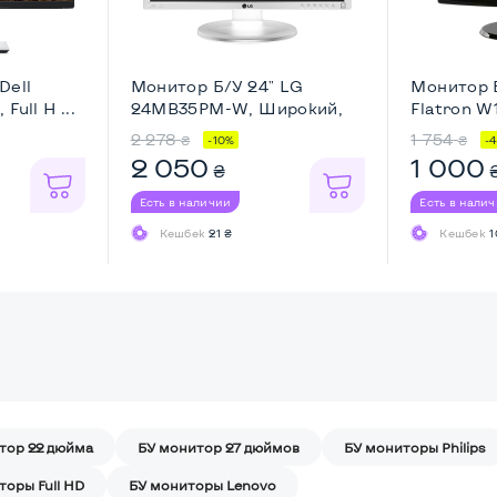
Dell
Монитор Б/У 24" LG
Монитор Б
Full H ...
24MB35PM-W, Широкий,
Flatron W
Full ...
...
2 278
1 754
₴
₴
-10%
-
2 050
1 000
₴
Есть в наличии
Есть в нали
Кешбек
21 ₴
Кешбек
1
тор 22 дюйма
БУ монитор 27 дюймов
БУ мониторы Philips
торы Full HD
БУ мониторы Lenovo