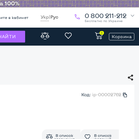
0 800 211-212
Укр
|
Рус
ите в кабинет
Бесплатно по Украине
0
Корзина
НАЙТИ
Код:
ip-00002762
В список
В список
сравнения
желаний