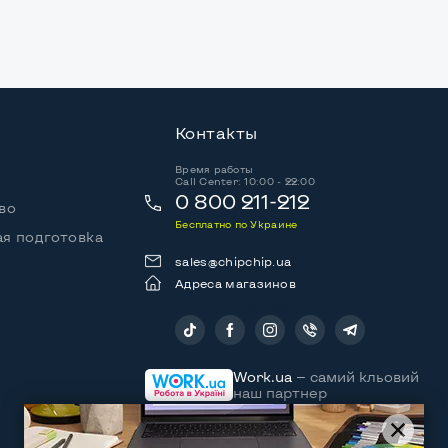
Контакты
Время работы
Call Center: 10:00 - 22:00
0 800 211-212
во
Бесплатно по Украине
я подготовка
sales@chipchip.ua
Адреса магазинов
Следите за нами:
Work.ua
— самий кльовий
наш партнер