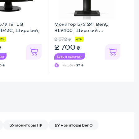
/У 19" LG
Монитор Б/У 24" BenQ
Мо
1943C, Широкий,
BL2400, Широкий ...
Fl
...
2 872
1 
₴
43%
-6%
2 700
9
₴
₴
чии
Есть в наличии
Ес
0 ₴
Кешбек
27 ₴
БУ мониторы HP
БУ мониторы BenQ