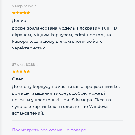
2 мар. 2023 г.
Количество ядер / потоков
2 ядра / 4 потока
Частота процессора (базовая-максимальная)
Денис
добре збалансована модель з яскравим Full HD
Intel Core i5-2410M (2,30 - 2,90 GHz)
екраном, міцним корпусом, hdmi-портом, та
Тип оперативной памяти
DDR3
камерою. для дому цілком вистачає його
характеристик.
Тип накопителя
SSD 2,5" или HDD
Количество слотов M_2
0
27 окт. 2022 г.
Олег
До стану корпусу немає питань. працює швидко.
Возможности видеокарты:
домашні завдання виконує добре. можна і
Тип видеокарты
Встроенный
пограти у простенькі ігри. Є камера. Екран з
чудовою картинкою. і головне, що Windows
Видеопроцессор ноутбука
Intel HD
встановлений.
Размер видеопамяти, Гб
Динамический
Посмотреть все отзывы о товаре