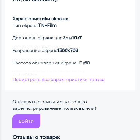
Характеристики экрана:
Тип экрана
TN+Film
Диагональ экрана, дюймы
15.6"
Разрешение экрана
1366x768
Частота обновления экрана, Гц
60
Full HD
Нет
Посмотреть все характеристики товара
Сенсорный, touch экран
Нет
Поверхность дисплея
Матовая
Оставлять отзывы могут только
зарегистрированные пользователи!
ВОЙТИ
Мощность:
Процессор
Intel Core i5-2410M
Отзывы о товаре: