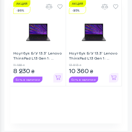
АКЦИЯ
АКЦИЯ
А
-26%
-25%
-3
Ноутбук Б/У 13.3" Lenovo
Ноутбук Б/У 13.3" Lenovo
Ноу
ThinkPad L13 Gen 1: ...
ThinkPad L13 Gen 1: ...
Thin
11 122
13 813
13 6
₴
₴
8 230
10 360
9 
₴
₴
Есть в наличии
Есть в наличии
Ес