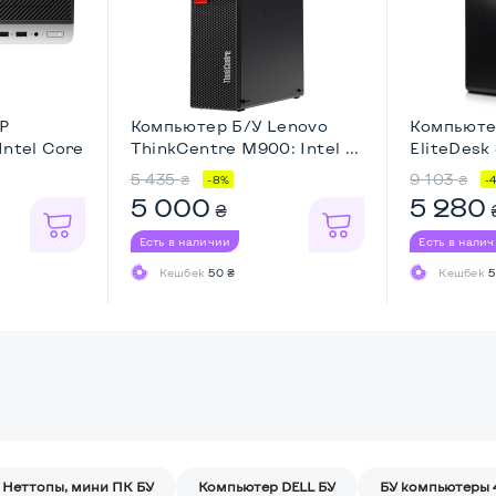
P
Компьютер Б/У Lenovo
Компьюте
Intel Core
ThinkCentre M900: Intel ...
EliteDesk
...
5 435
9 103
₴
₴
-8%
-
5 000
5 280
₴
Есть в наличии
Есть в нали
Кешбек
50 ₴
Кешбек
5
Неттопы, мини ПК БУ
Компьютер DELL БУ
БУ компьютеры 