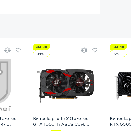
енный
HD
АКЦИЯ
АКЦИЯ
ический
-34%
-8%
Nettop/USFF
 (30 дней)
GeForce
Видеокарта Б/У GeForce
Видеокар
7 ...
GTX 1050 Ti ASUS Cerb ...
RTX 5060