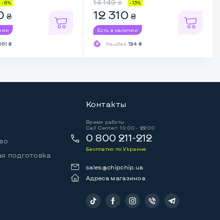
14 149
₴
-8%
-13%
0
12 310
₴
₴
ичии
Есть в наличии
161 ₴
Кешбек
124 ₴
Контакты
Время работы
Call Center: 10:00 - 22:00
0 800 211-212
во
Бесплатно по Украине
я подготовка
sales@chipchip.ua
Адреса магазинов
Следите за нами: