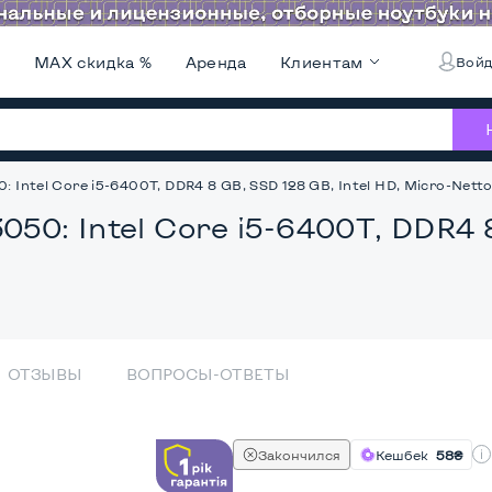
и
MAX скидка %
Аренда
Клиентам
Войд
: Intel Core i5-6400T, DDR4 8 GB, SSD 128 GB, Intel HD, Micro-Net
50: Intel Core i5-6400T, DDR4 8
ОТЗЫВЫ
ВОПРОСЫ-ОТВЕТЫ
Закончился
Кешбек
58₴