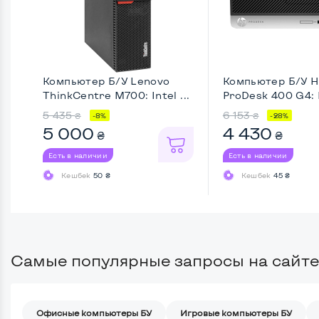
Компьютер Б/У Lenovo
Компьютер Б/У H
ThinkCentre M700: Intel ...
ProDesk 400 G4: 
...
5 435
6 153
₴
₴
-8%
-28%
5 000
4 430
₴
₴
Есть в наличии
Есть в наличии
Кешбек
50 ₴
Кешбек
45 ₴
Самые популярные запросы на сайте
Офисные компьютеры БУ
Игровые компьютеры БУ