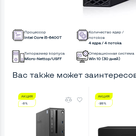
Процессор
Количество ядер /
Intel Core i5-6400T
потоков
4 ядра / 4 потока
Типоразмер корпуса
Операционная система
Micro-Nettop/USFF
Win 10 (30 дней)
Вас также может заинтересо
АКЦИЯ
АКЦИЯ
-8%
-28%