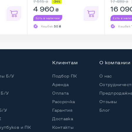
7 515
17 489
₴
₴
-34%
4 960
16 09
₴
Есть в наличии
Есть в нал
Кешбек
50 ₴
Кешбек
Клиентам
О компании
пы Б/У
Подбор ПК
О нас
Аренда
Сотрудничест
ереди
 Б/У
Оплата
Предпродажна
Рассрочка
Отзывы
Б/У
Гарантия
Блог
К
Доставка
оутбуков и ПК
Контакты