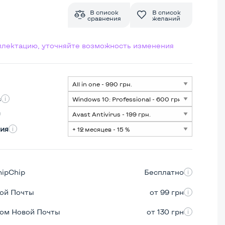
В список
В список
сравнения
желаний
мплектацию, уточняйте возможность изменения
s
ия
hipChip
Бесплатно
вой Почты
от 99 грн
ром Новой Почты
от 130 грн