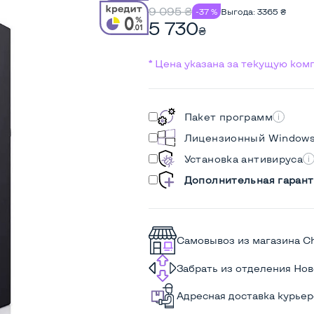
9 095
₴
-37 %
Выгода:
3365
₴
5 730
₴
* Цена указана за текущую ко
Пакет программ
Лицензионный Window
Установка антивируса
Дополнительная гарант
Самовывоз из магазина C
Забрать из отделения Но
Адресная доставка курье