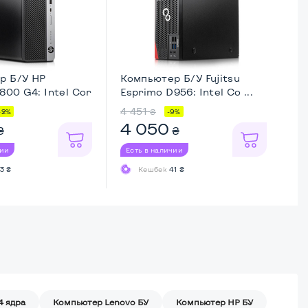
р Б/У HP
Компьютер Б/У Fujitsu
Ко
 800 G4: Intel Cor
Esprimo D956: Intel Co ...
Th
4 451
9 
₴
42%
-9%
4 050
5
₴
₴
чии
Есть в наличии
Ес
3 ₴
Кешбек
41 ₴
4 ядра
Компьютер Lenovo БУ
Компьютер HP БУ