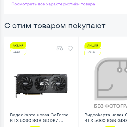
Посмотреть все характеристики товара
Возможности видеокарты:
С этим товаром покупают
Тип видеокарты
Встро
Видеопроцессор системного блока
Intel 
АКЦИЯ
АКЦИЯ
Размер видеопамяти, Гб
Динам
-33%
-38%
Удобство пользования:
Типоразмер корпуса
Micro-
Крепление на монитор сзади
Нет
Оптический привод
Нет
Операционная система
Win 10
Видеокарта новая GeForce
Видеокарта новая 
RTX 5060 8GB GDDR7 ...
RTX 5060 8GB GDDR