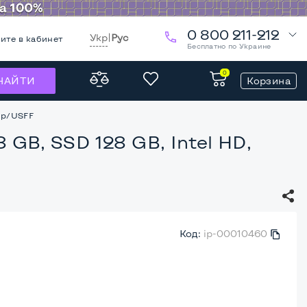
0 800 211-212
Укр
|
Рус
ите в кабинет
Бесплатно по Украине
0
Корзина
НАЙТИ
top/USFF
 GB, SSD 128 GB, Intel HD,
Код:
ip-00010460