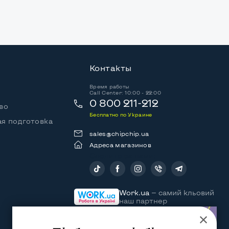
Контакты
Время работы
Call Center: 10:00 - 22:00
0 800 211-212
во
Бесплатно по Украине
я подготовка
sales@chipchip.ua
Адреса магазинов
Следите за нами:
Work.ua
— самий кльовий
наш партнер