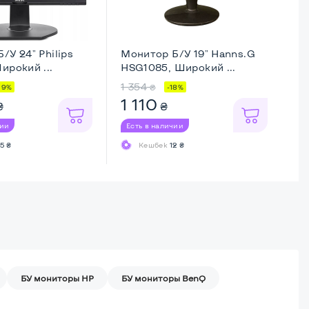
/У 24" Philips
Монитор Б/У 19" Hanns.G
Мо
ирокий ...
HSG1085, Широкий ...
Fl
...
1 354
1 
₴
19%
-18%
1 110
1
₴
₴
чии
Есть в наличии
Ес
5 ₴
Кешбек
12 ₴
БУ мониторы HP
БУ мониторы BenQ