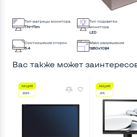
Тип матрицы монитора
Тип подсветки
TN+Film
монитора
LED
Соотношение сторон
Макс разрешение
5:4
1280x1024
Вас также может заинтересо
АКЦИЯ
АКЦИЯ
-29%
-6%