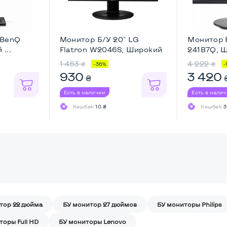
 BenQ
Монитор Б/У 20" LG
Монитор Б
...
Flatron W2046S, Широкий
241B7Q, Ш
...
1 453
4 222
₴
₴
-36%
-
930
3 420
₴
Есть в наличии
Есть в нали
Кешбек
10 ₴
Кешбек
3
тор 22 дюйма
БУ монитор 27 дюймов
БУ мониторы Philips
торы Full HD
БУ мониторы Lenovo