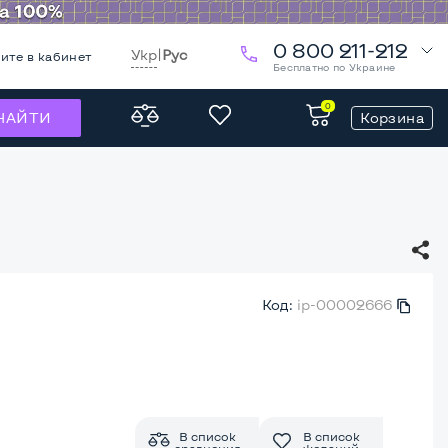
0 800 211-212
Укр
|
Рус
ите в кабинет
Бесплатно по Украине
0
Корзина
НАЙТИ
Код:
ip-00002666
В список
В список
сравнения
желаний