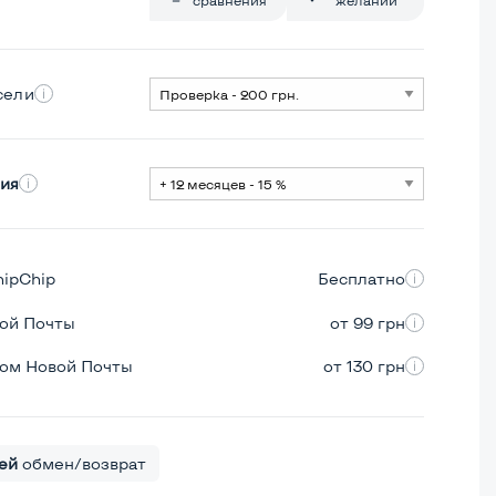
сели
ия
hipChip
Бесплатно
вой Почты
от 99 грн
ром Новой Почты
от 130 грн
ей
обмен/возврат