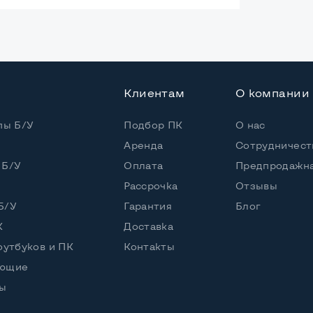
вая
Клиентам
О компании
0*100мм
пы Б/У
Подбор ПК
О нас
Аренда
Сотрудничест
 Б/У
Оплата
Предпродажна
Рассрочка
Отзывы
Б/У
Гарантия
Блог
К
Доставка
оутбуков и ПК
Контакты
ующие
ы