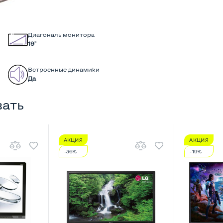
Диагональ монитора
19"
Встроенные динамики
Да
вать
АКЦИЯ
АКЦИЯ
-36%
-19%