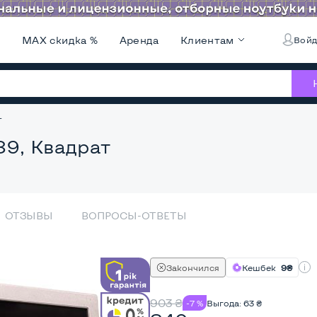
и
MAX скидка %
Аренда
Клиентам
Войд
т
89, Квадрат
ОТЗЫВЫ
ВОПРОСЫ-ОТВЕТЫ
Закончился
Кешбек
9₴
903
₴
-7 %
Выгода:
63
₴