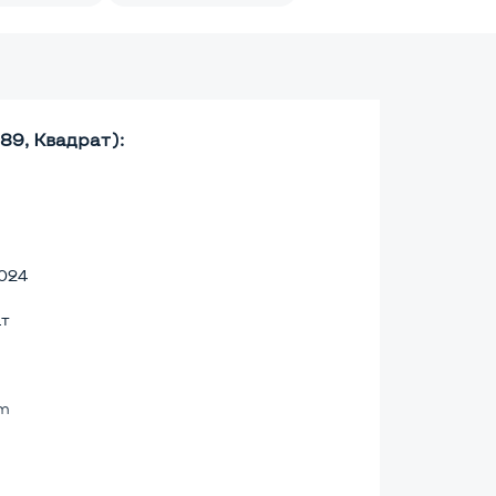
89, Квадрат):
024
ат
lm