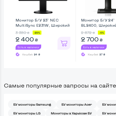
Монитор Б/У 23" NEC
Монитор Б/У 24"
MultiSync E231W, Широкий
BL2400, Широкий 
...
3 380
2 872
₴
₴
-29%
-6%
2 400
2 700
₴
₴
Есть в наличии
Есть в наличии
Кешбек
24 ₴
Кешбек
27 ₴
Самые популярные запросы на сайте
БУ мониторы Samsung
БУ мониторы Acer
БУ мони
БУ мониторы LG
Мониторы в Харькове БУ
БУ мони