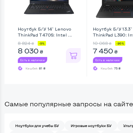
Ноутбук Б/У 14" Lenovo
Ноутбук Б/У 13.3
ThinkPad T470S: Intel ...
ThinkPad L390: Int
8 824
10 068
₴
₴
-9%
-26%
8 030
7 450
₴
₴
Есть в наличии
Есть в наличии
Кешбек
81 ₴
Кешбек
75 ₴
Самые популярные запросы на сайте
Ноутбуки для учебы БУ
Игровые ноутбуки БУ
Ульт