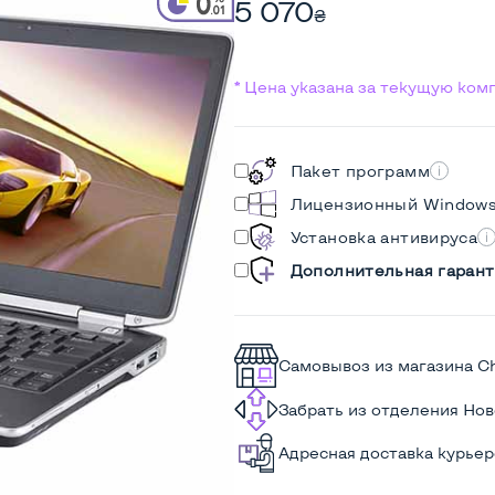
5 070
₴
* Цена указана за текущую ко
Пакет программ
Лицензионный Window
Установка антивируса
Дополнительная гарант
Самовывоз из магазина C
Забрать из отделения Но
Адресная доставка курье