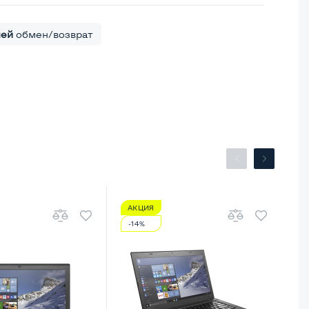
ней
обмен/возврат
АКЦИЯ
А
-14%
-