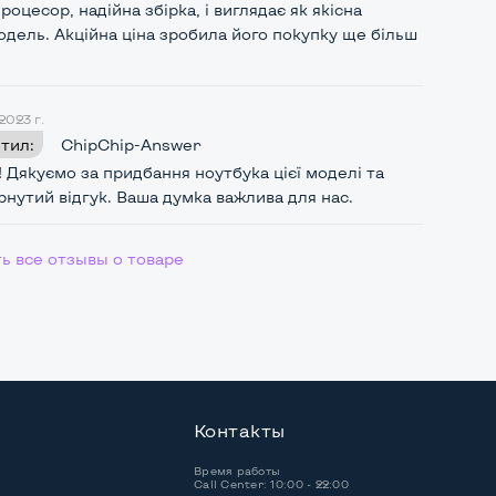
оцесор, надійна збірка, і виглядає як якісна
дель. Акційна ціна зробила його покупку ще більш
 2023 г.
тил:
ChipChip-Answer
! Дякуємо за придбання ноутбука цієї моделі та
рнутий відгук. Ваша думка важлива для нас.
ь все отзывы о товаре
Контакты
Время работы
Call Center: 10:00 - 22:00