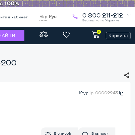
0 800 211-212
Укр
|
Рус
ите в кабинет
Бесплатно по Украине
0
Корзина
НАЙТИ
5200
Код:
ip-00002243
В список
В список