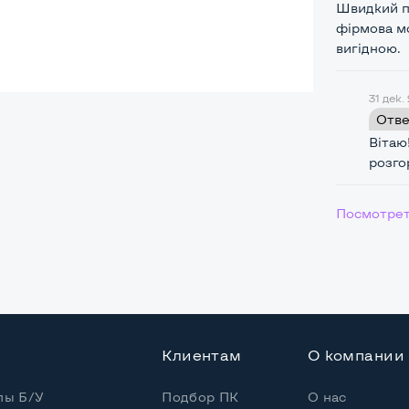
Швидкий пр
фірмова мо
вигідною.
31 дек.
ая
Отве
Вітаю
розго
Core i5-3210M
Посмотрет
 / 4 потока
Core i5-3210M (2,50 - 3,10 GHz)
5" или HDD
Клиентам
О компании
пы Б/У
Подбор ПК
О нас