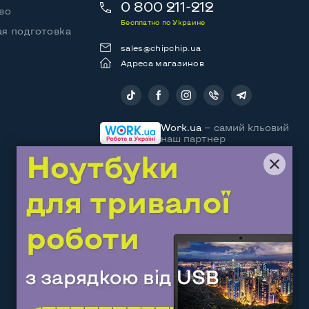
0 800 211-212
во
Бесплатно по Украине
я подготовка
sales@chipchip.ua
Адреса магазинов
Следите за нами:
Work.ua
— самий кльовий
наш партнер