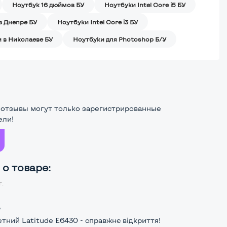
Ноутбук 16 дюймов БУ
Ноутбуки Intel Core i5 БУ
в Днепре БУ
Ноутбуки Intel Core i3 БУ
 в Николаеве БУ
Ноутбуки для Photoshop Б/У
 отзывы могут только зарегистрированные
ели!
о товаре:
г.
р
ний Latitude E6430 - справжнє відкриття!