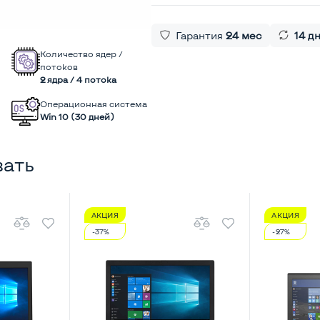
Гарантия
24 мес
14 д
Количество ядер /
потоков
2 ядра / 4 потока
Операционная система
Win 10 (30 дней)
вать
АКЦИЯ
АКЦИЯ
-37%
-27%