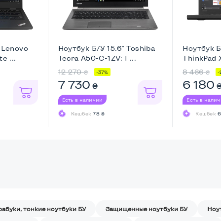
" Lenovo
Ноутбук Б/У 15.6" Toshiba
Ноутбук Б
e ...
Tecra A50-C-1ZV: I ...
ThinkPad X
12 270
8 466
₴
₴
-37%
-
7 730
6 180
₴
Есть в наличии
Есть в нали
Кешбек
78 ₴
Кешбек
6
рабуки, тонкие ноутбуки БУ
Защищенные ноутбуки БУ
Ноу