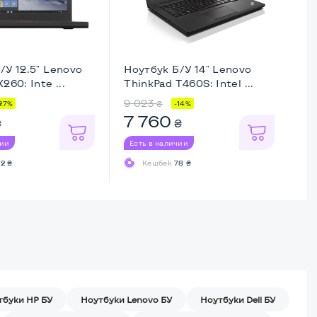
/У 12.5" Lenovo
Ноутбук Б/У 14" Lenovo
Но
260: Inte ...
ThinkPad T460S: Intel ...
Li
9 023
7 
₴
27%
-14%
7 760
7
₴
₴
чии
Есть в наличии
Ес
2 ₴
Кешбек
78 ₴
тбуки HP БУ
Ноутбуки Lenovo БУ
Ноутбуки Dell БУ