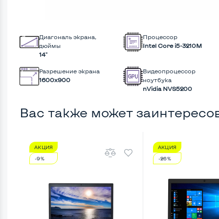
Диагональ экрана,
Процессор
дюймы
Intel Core i5-3210M
14"
Разрешение экрана
Видеопроцессор
1600x900
ноутбука
nVidia NVS5200
Вас также может заинтересо
АКЦИЯ
АКЦИЯ
-9%
-26%