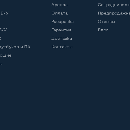
Аренда
Сотрудничест
 Б/У
Оплата
Предпродажна
Рассрочка
Отзывы
енный
Б/У
Гарантия
Блог
 NVS5200
К
Доставка
оутбуков и ПК
Контакты
ующие
ы
л+пластик
RW