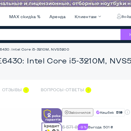
и
MAX скидка %
Аренда
Клиентам
Войд
E6430: Intel Core i5-3210M, NVS5200
E6430: Intel Core i5-3210M, NVS
ОТЗЫВЫ
ВОПРОСЫ-ОТВЕТЫ
1
1
Закончился
Кешбек
51₴
5 571
₴
-9 %
Выгода:
501
₴