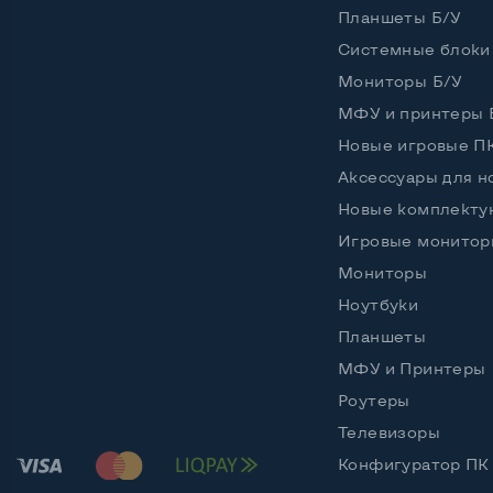
Планшеты Б/У
Системные блоки
Возможности видеокарты:
Мониторы Б/У
Тип видеокарты
Встро
МФУ и принтеры 
Видеопроцессор ноутбука
nVidia
Новые игровые П
Аксессуары для н
Размер видеопамяти, Гб
1
Новые комплект
Игровые монитор
Мониторы
Удобство пользования:
Материал корпуса
Метал
Ноутбуки
Планшеты
Подсветка клавиатуры
Да
МФУ и Принтеры
Русские и украинские буквы на клавиатуре
Да
Роутеры
Телевизоры
Полноразмерная клавиатура NumberPad
Нет
Конфигуратор ПК
Оптический привод
DVD-