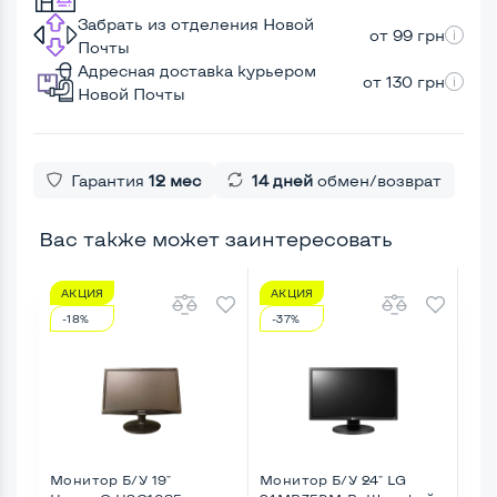
Забрать из отделения Новой
от 99 грн
Почты
Адресная доставка курьером
от 130 грн
Новой Почты
Гарантия
12 мес
14 дней
обмен/возврат
Вас также может заинтересовать
АКЦИЯ
АКЦИЯ
А
-18%
-37%
-8
Монитор Б/У 19"
Монитор Б/У 24" LG
Мон