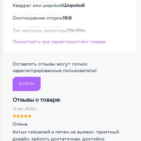
Квадрат или широкий
Широкий
Соотношение сторон
16:9
Тип матрицы монитора
TN+Film
Посмотреть все характеристики товара
Тип подсветки монитора
CCFL
Поверхность дисплея
Матовая
Оставлять отзывы могут только
Безрамочный
Нет
зарегистрированные пользователи!
ВОЙТИ
Разъемы подключения:
Отзывы о товаре:
Крепление сзади, типа VESA
Да, 100*100мм
12 авг. 2022 г.
Интерфейс подключения VGA
Да
Олена
Интерфейс подключения DVI
Нет
битых пикселей и пятен не выявил. приятный
дизайн. яркость достаточная. достойно
Интерфейс подключения HDMI
Нет