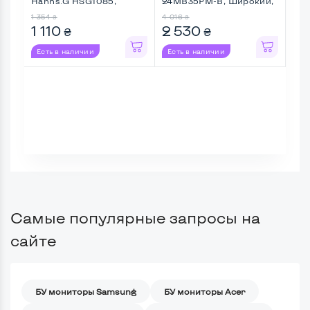
Hanns.G HSG1085,
24MB35PM-B, Широкий,
U24
Широкий ...
Full ...
1 354
4 016
2 8
₴
₴
1 110
2 530
2 
₴
₴
Есть в наличии
Есть в наличии
Ес
Самые популярные запросы на
сайте
БУ мониторы Samsung
БУ мониторы Acer