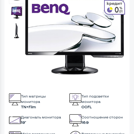
Тип матрицы
Тип подсветки
монитора
монитора
TN+Film
CCFL
Диагональ монитора
Соотношение сторон
19"
16:9
Макс разрешение
Встроенные динамики