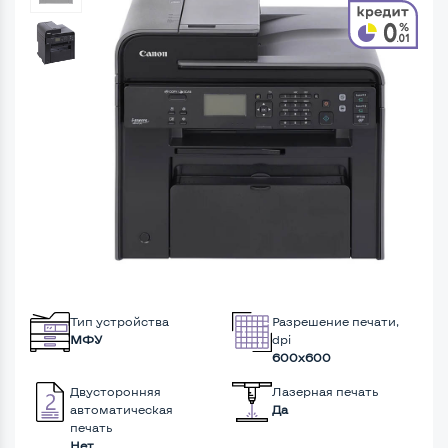
Тип устройства
Разрешение печати,
МФУ
dpi
600x600
Двусторонняя
Лазерная печать
автоматическая
Да
печать
Нет