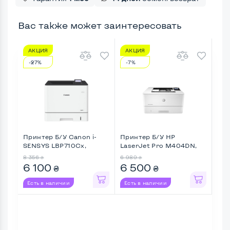
Вас также может заинтересовать
АКЦИЯ
АКЦИЯ
А
-27%
-7%
-3
Принтер Б/У Canon i-
Принтер Б/У HP
МФУ
SENSYS LBP710Cx,
LaserJet Pro M404DN,
465
Цветной ...
Лазерная ...
...
8 356
6 989
6 8
₴
₴
6 100
6 500
6 
₴
₴
Есть в наличии
Есть в наличии
Ес