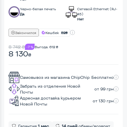
Черно-белая печать
Сетевой Ethernet (RJ-
Да
45)
Нет
Закончился
Кешбек
82₴
8 742
₴
-7 %
Выгода:
612
₴
8 130
₴
Самовывоз из магазина ChipChip
Бесплатно
Забрать из отделения Новой
от 99 грн
Почты
Адресная доставка курьером
от 130 грн
Новой Почты
Гарантия
1 мес
14 дней
обмен/возврат