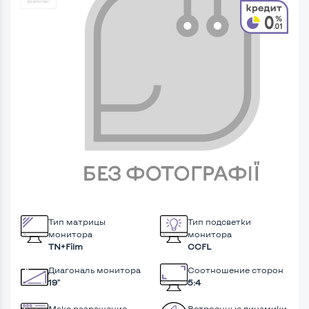
Тип матрицы
Тип подсветки
монитора
монитора
TN+Film
CCFL
Диагональ монитора
Соотношение сторон
19"
5:4
Макс разрешение
Встроенные динамики