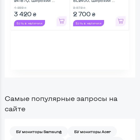
241B7Q, Широкий ...
BL2400, Широкий ...
P24
...
4 222
2 872
4 71
₴
₴
3 420
2 700
4 
₴
₴
Есть в наличии
Есть в наличии
Ес
Самые популярные запросы на
сайте
БУ мониторы Samsung
БУ мониторы Acer