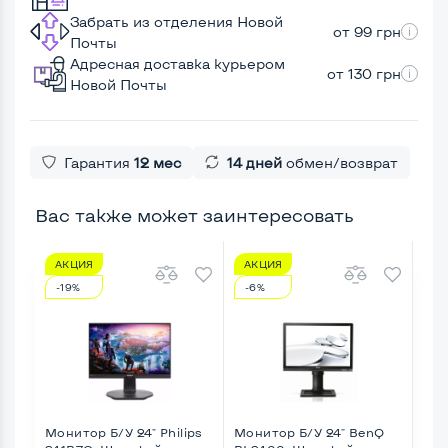
Забрать из отделения Новой
от 99 грн
Почты
Адресная доставка курьером
от 130 грн
Новой Почты
Гарантия
12 мес
14 дней
обмен/возврат
Вас также может заинтересовать
АКЦИЯ
АКЦИЯ
А
-19%
-6%
-1
Монитор Б/У 24" Philips
Монитор Б/У 24" BenQ
Мон