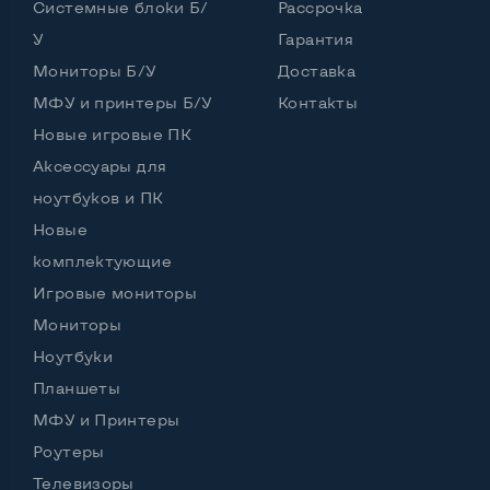
Системные блоки Б/
Рассрочка
У
Гарантия
Интерфейс подключения Display port
Нет
Мониторы Б/У
Доставка
Возможность вывода USB-разъемов на монитор
МФУ и принтеры Б/У
Контакты
Нет
Новые игровые ПК
Аксессуары для
ноутбуков и ПК
Остальные возможности:
Новые
Блок питания
Встроенный
комплектующие
Регулировка положения дисплея
Игровые мониторы
Наклон, вперед назад
Мониторы
Встроенные динамики
Да
Ноутбуки
Особенности (изогнутый экран, цвет и пр.)
Планшеты
МФУ и Принтеры
Цвет
Черный
Роутеры
Комплектация: Монитор, кабель питания
Да
Телевизоры