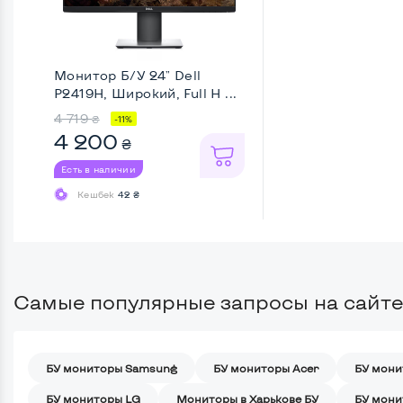
Монитор Б/У 24" Dell
P2419H, Широкий, Full H ...
4 719
₴
-11%
4 200
₴
Есть в наличии
Кешбек
42 ₴
Самые популярные запросы на сайте
БУ мониторы Samsung
БУ мониторы Acer
БУ мони
БУ мониторы LG
Мониторы в Харькове БУ
БУ мони