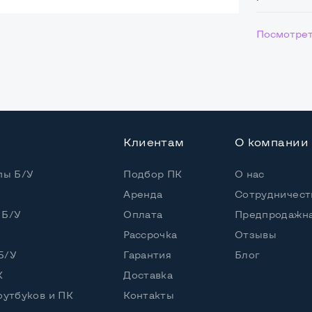
ая
Посмотрет
0*100мм
Клиентам
О компании
пы Б/У
Подбор ПК
О нас
Аренда
Сотрудничест
 Б/У
Оплата
Предпродажна
Рассрочка
Отзывы
т.
Б/У
Гарантия
Блог
К
Доставка
оутбуков и ПК
Контакты