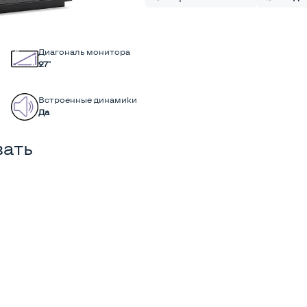
Диагональ монитора
27"
Встроенные динамики
Да
вать