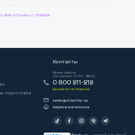
ь все отзывы о товаре
Контакты
Время работы
Call Center: 10:00 - 22:00
0 800 211-212
во
Бесплатно по Украине
я подготовка
sales@chipchip.ua
Адреса магазинов
Следите за нами:
Work.ua
— самий кльовий