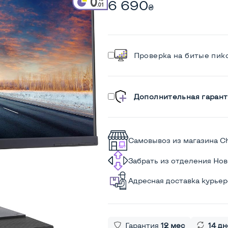
6 690
₴
Проверка на битые пик
Дополнительная гарант
Самовывоз из магазина C
Забрать из отделения Но
Адресная доставка курье
Гарантия
12 мес
14 дн