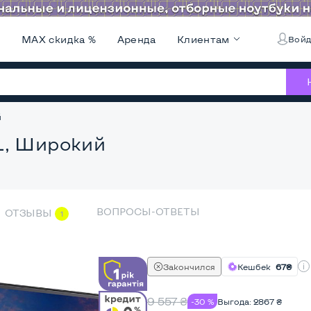
и
MAX скидка %
Аренда
Клиентам
Войд
й
L, Широкий
ВОПРОСЫ-ОТВЕТЫ
ОТЗЫВЫ
1
Закончился
Кешбек
67₴
9 557
₴
-30 %
Выгода:
2867
₴