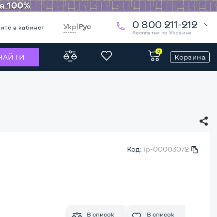
0 800 211-212
Укр
|
Рус
ите в кабинет
Бесплатно по Украине
0
Корзина
НАЙТИ
Код:
ip-00003072
В список
В список