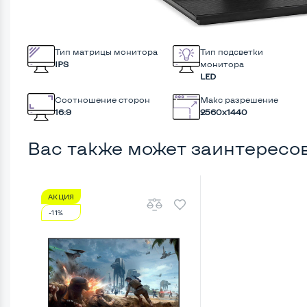
Тип матрицы монитора
Тип подсветки
IPS
монитора
LED
Соотношение сторон
Макс разрешение
16:9
2560x1440
Вас также может заинтересо
АКЦИЯ
-11%