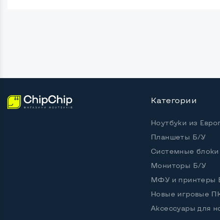
Поверхность дисплея
Матов
Безрамочный
Нет
Разъемы подключения:
Крепление сзади, типа VESA
Да, 10
Интерфейс подключения VGA
Нет
Категории
Интерфейс подключения DVI
Нет
Ноутбуки из Евро
Интерфейс подключения HDMI
Да
Планшеты Б/У
Системные блоки
Интерфейс подключения Display port
Да
Мониторы Б/У
Возможность вывода USB-разъемов на
Да, 4 ш
МФУ и принтеры 
монитор
Новые игровые П
Аксессуары для н