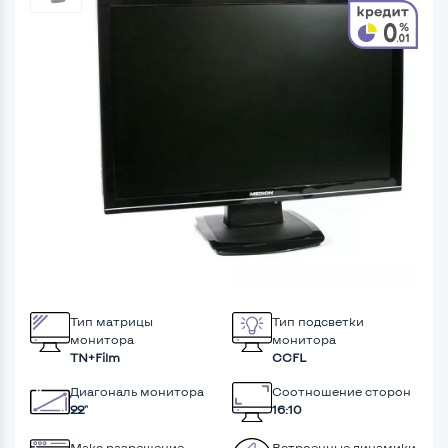
Тип матрицы
Тип подсветки
монитора
монитора
TN+Film
CCFL
Диагональ монитора
Соотношение сторон
22"
16:10
Макс разрешение
Встроенные динамики