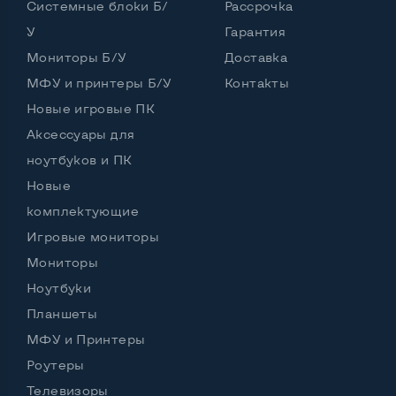
Системные блоки Б/
Рассрочка
У
Гарантия
Интерфейс подключения Display port
Нет
Мониторы Б/У
Доставка
Возможность вывода USB-разъемов на монитор
МФУ и принтеры Б/У
Контакты
Нет
Новые игровые ПК
Аксессуары для
ноутбуков и ПК
Остальные возможности:
Новые
Блок питания
Встроенный
комплектующие
Регулировка положения дисплея
Игровые мониторы
Наклон, вверх вниз
Мониторы
Встроенные динамики
Да
Ноутбуки
Особенности (изогнутый экран, цвет и пр.)
Планшеты
МФУ и Принтеры
Цвет
Черный
Роутеры
Комплектация: Монитор, кабель питания
Да
Телевизоры