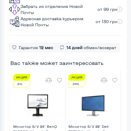
Забрать из отделения Новой
от 99 грн
Почты
Адресная доставка курьером
от 130 грн
Новой Почты
Гарантия
12 мес
14 дней
обмен/возврат
Вас также может заинтересовать
АКЦИЯ
АКЦИЯ
А
-6%
-36%
-9
Монитор Б/У 24" BenQ
Монитор Б/У 22" Dell
Мон