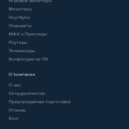
Игровые мониторы
Мониторы
Ноутбуки
Планшеты
Возможности видеокарты:
Тип видеокарты
Дискретный
МФУ и Принтеры
Роутеры
Видеопроцессор ноутбука
nVidia Quadro M1000M
Телевизоры
Размер видеопамяти, Гб
2
Конфигуратор ПК
О компании
Удобство пользования:
О нас
Материал корпуса
Металл+пластик
Сотрудничество
Подсветка клавиатуры
Да
Предпродажная подготовка
Русские и украинские буквы на клавиатуре
Да
Отзывы
Блог
Полноразмерная клавиатура NumberPad
Да