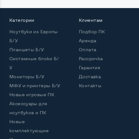
Категории
Клиентам
Мощность:
Ноутбуки из Европы
Подбор ПК
Процессор
Intel Core i7-6700HQ
Б/У
Аренда
Количество ядер / потоков
4 ядра / 8 потоков
Планшеты Б/У
Оплата
Частота процессора (базовая-максимальная)
Системные блоки Б/
Рассрочка
У
Гарантия
Intel Core i7-6700HQ (2,60 - 3,50 GHz)
Мониторы Б/У
Тип оперативной памяти
DDR4
Доставка
МФУ и принтеры Б/У
Контакты
Объем оперативной памяти
16 GB
Новые игровые ПК
Тип накопителя
SSD 2,5"
Аксессуары для
ноутбуков и ПК
Объем накопителя
SSD 512 GB
Новые
Объем HDD
комплектующие
Количество слотов M_2
0