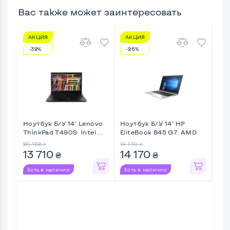
Вас также может заинтересовать
АКЦИЯ
АКЦИЯ
А
-32%
-26%
-3
Ноутбук Б/У 14" Lenovo
Ноутбук Б/У 14" HP
Ноу
ThinkPad T490S: Intel ...
EliteBook 845 G7: AMD
Prec
Ryz ...
20 162
19 149
21 6
₴
₴
13 710
14 170
14
₴
₴
Есть в наличии
Есть в наличии
Ес