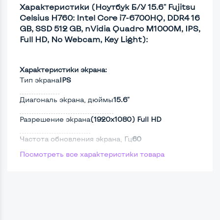
Характеристики (Ноутбук Б/У 15.6" Fujitsu
Celsius H760: Intel Core i7-6700HQ, DDR4 16
GB, SSD 512 GB, nVidia Quadro M1000M, IPS,
Full HD, No Webcam, Key Light):
Характеристики экрана:
Тип экрана
IPS
Диагональ экрана, дюймы
15.6"
Разрешение экрана
(1920х1080) Full HD
Частота обновления экрана, Гц
60
Посмотреть все характеристики товара
Full HD
Да
Сенсорный, touch экран
Нет
Screen 360
Нет
Поверхность дисплея
Матовая