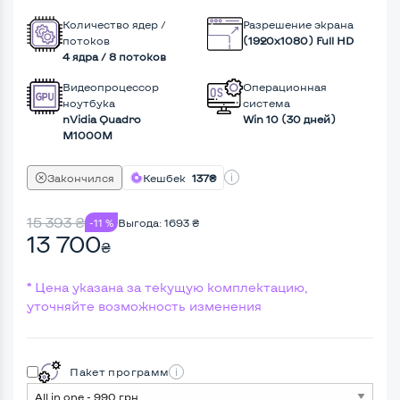
Количество ядер /
Разрешение экрана
потоков
(1920х1080) Full HD
4 ядра / 8 потоков
Видеопроцессор
Операционная
ноутбука
система
nVidia Quadro
Win 10 (30 дней)
M1000M
Закончился
Кешбек
137₴
15 393
₴
-11 %
Выгода:
1693
₴
13 700
₴
* Цена указана за текущую комплектацию,
уточняйте возможность изменения
Пакет программ