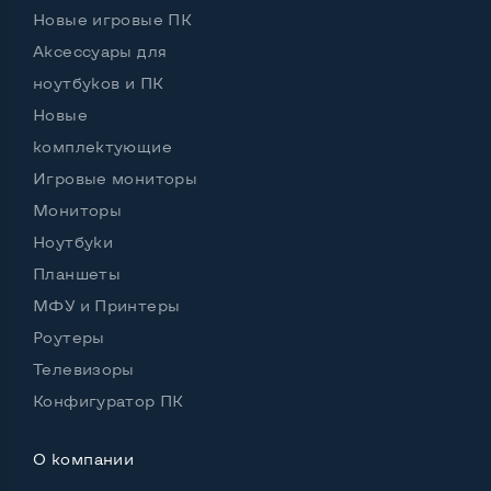
Встроенные динамики
Да
Новые игровые ПК
Особенности
Аксессуары для
ноутбуков и ПК
Комплектация: системный блок, кабель питания
Новые
Да
комплектующие
Игровые мониторы
Мониторы
Ноутбуки
Планшеты
МФУ и Принтеры
Роутеры
Телевизоры
Конфигуратор ПК
О компании