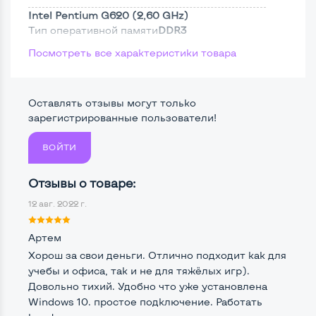
Intel Pentium G620 (2,60 GHz)
Тип оперативной памяти
DDR3
Посмотреть все характеристики товара
Тип накопителя
SSD 2,5"
Размер памяти
Оставлять отзывы могут только
Жесткий диск
зарегистрированные пользователи!
ВОЙТИ
Возможности видеокарты:
Отзывы о товаре:
Тип видеокарты
Встроенный
12 авг. 2022 г.
Видеопроцессор системного блока
Intel HD
Артем
Размер видеопамяти, Гб
Динамический
Хорош за свои деньги. Отлично подходит как для
учебы и офиса, так и не для тяжёлых игр).
Довольно тихий. Удобно что уже установлена
Windows 10. простое подключение. Работать
Удобство пользования: