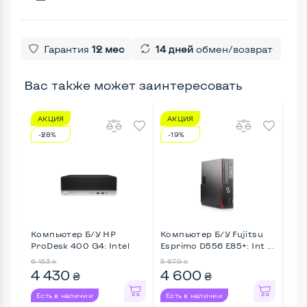
Гарантия
12 мес
14 дней
обмен/возврат
Вас также может заинтересовать
АКЦИЯ
АКЦИЯ
А
-28%
-19%
-4
Компьютер Б/У HP
Компьютер Б/У Fujitsu
Ком
ProDesk 400 G4: Intel
Esprimo D556 E85+: Int ...
Eli
Core ...
Cor 
6 153
5 679
9 10
₴
₴
4 430
4 600
5 
₴
₴
Есть в наличии
Есть в наличии
Ес