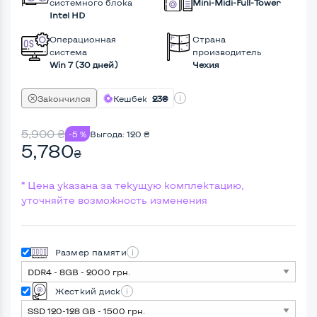
системного блока
Mini-Midi-Full-Tower
Intel HD
Операционная
Страна
система
производитель
Win 7 (30 дней)
Чехия
Закончился
Кешбек
23₴
5,900
₴
-5 %
Выгода:
120
₴
5,780
₴
* Цена указана за текущую комплектацию,
уточняйте возможность изменения
Размер памяти
Жесткий диск