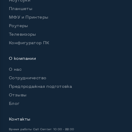
Возможности видеокарты:
Тип видеокарты
Встроенный
Планшеты
МФУ и Принтеры
Видеопроцессор ноутбука
Intel Iris Xe
Роутеры
Размер видеопамяти, Гб
Динамический
Телевизоры
Конфигуратор ПК
О компании
Удобство пользования:
Материал корпуса
Пластик
О нас
Подсветка клавиатуры
Да
Сотрудничество
Предпродажная подготовка
Русские и украинские буквы на клавиатуре
Да
Отзывы
Полноразмерная клавиатура NumberPad
Нет
Блог
Оптический привод
Нет
Контакты
Операционная система
Win 10 (30 дней)
Время работы
Call Center: 10:00 - 22:00