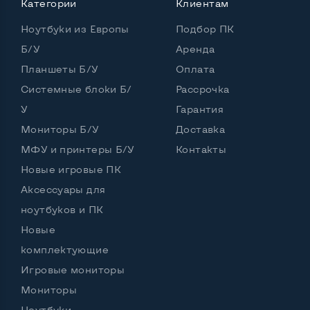
Мощность:
Категории
Клиентам
Процессор
Intel Core i7-1165G7
Ноутбуки из Европы
Подбор ПК
Количество ядер / потоков
4 ядра / 8 потоков
Б/У
Аренда
Планшеты Б/У
Оплата
Частота процессора (базовая-максимальная)
Системные блоки Б/
Рассрочка
Intel Core i7-1165G7 (2,80 - 4,70 GHz)
У
Гарантия
Тип оперативной памяти
DDR4
Мониторы Б/У
Доставка
Объем оперативной памяти
МФУ и принтеры Б/У
Контакты
Новые игровые ПК
Тип накопителя
SSD M.2 2280
Аксессуары для
Объем накопителя
ноутбуков и ПК
Объем HDD
Новые
комплектующие
Количество слотов M_2
1
Игровые мониторы
Мониторы
Ноутбуки