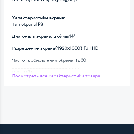
Характеристики экрана:
Тип экрана
IPS
Диагональ экрана, дюймы
14"
Разрешение экрана
(1920х1080) Full HD
Частота обновления экрана, Гц
60
Full HD
Да
Посмотреть все характеристики товара
Сенсорный, touch экран
Нет
Screen 360
Нет
Поверхность дисплея
Матовая