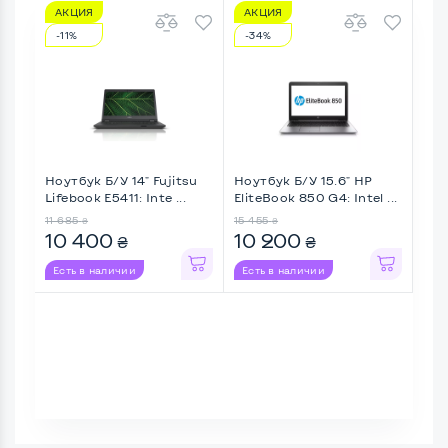
АКЦИЯ
АКЦИЯ
А
-11%
-34%
-1
Ноутбук Б/У 14" Fujitsu
Ноутбук Б/У 15.6" HP
Ноу
Lifebook E5411: Inte ...
EliteBook 850 G4: Intel ...
Pro
...
11 685
15 455
12 5
₴
₴
10 400
10 200
11
₴
₴
Есть в наличии
Есть в наличии
Ес