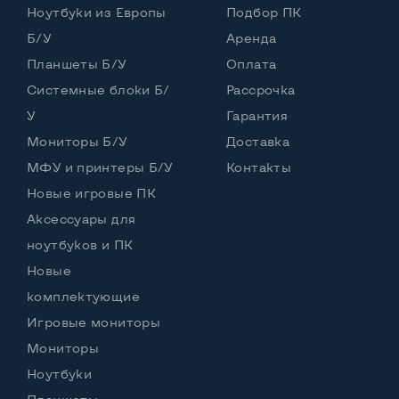
Ноутбуки из Европы
Подбор ПК
Частота процессора (базовая-максимальная)
Б/У
Аренда
Планшеты Б/У
Оплата
Intel Core 2 Duo (2,80 GHz)
Тип оперативной памяти
DDR2
Системные блоки Б/
Рассрочка
У
Гарантия
Тип накопителя
SSD+HDD
Мониторы Б/У
Доставка
Количество слотов M_2
0
МФУ и принтеры Б/У
Контакты
Новые игровые ПК
Аксессуары для
Возможности видеокарты:
ноутбуков и ПК
Тип видеокарты
Дискретный
Новые
Видеопроцессор ноутбука
AMD Radeon HD 3670
комплектующие
Игровые мониторы
Размер видеопамяти, Гб
0.256
Мониторы
Ноутбуки