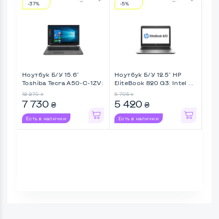
-37%
-5%
-3
Ноутбук Б/У 15.6"
Ноутбук Б/У 12.5" HP
Ноу
Toshiba Tecra A50-C-1ZV:
EliteBook 820 G3: Intel ...
Thin
I ...
12 270
5 705
12 12
₴
₴
7 730
5 420
8 
₴
₴
Есть в наличии
Есть в наличии
Ес