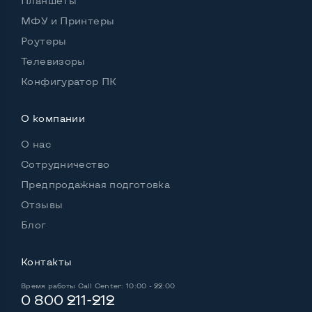
Планшеты
Удобство пользования:
МФУ и Принтеры
Материал корпуса
Пластик
Роутеры
Подсветка клавиатуры
Нет
Телевизоры
Русские и украинские буквы на клавиатуре
Да
Конфигуратор ПК
Полноразмерная клавиатура NumberPad
Да
О компании
Оптический привод
Да
О нас
Операционная система
Win 7 (30 дней)
Сотрудничество
Предпродажная подготовка
Отзывы
Разъемы подключения:
Блог
Выход VGA
Да
Контакты
Выход Display port
Нет
Время работы
Call Center: 10:00 - 22:00
Выход mini Display port
Нет
0 800 211-212