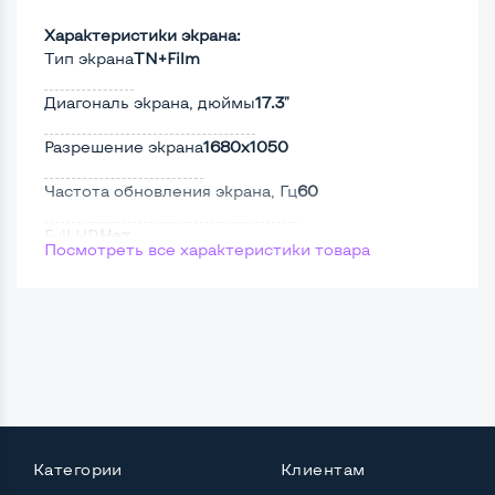
Характеристики экрана:
Тип экрана
TN+Film
Диагональ экрана, дюймы
17.3"
Разрешение экрана
1680x1050
Частота обновления экрана, Гц
60
Full HD
Нет
Посмотреть все характеристики товара
Сенсорный, touch экран
Нет
Поверхность дисплея
Матовая
Мощность:
Процессор
Intel Core 2 Duo
Категории
Клиентам
Количество ядер / потоков
2 ядра / 2 потока