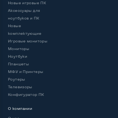
Новые игровые ПК
Остальные возможности:
Аксессуары для
Цвет
Черный
ноутбуков и ПК
Новые
Регулировка положения дисплея
комплектующие
Наклон, вперед назад
Игровые мониторы
Комплектация: Монитор
Да
Мониторы
Особенности (изогнутый экран, цвет и пр.)
Ноутбуки
Блок питания
Внешний
Планшеты
МФУ и Принтеры
Встроенные динамики
Нет
Роутеры
Комплектация: Монитор, кабель питания
Да
Телевизоры
Конфигуратор ПК
О компании