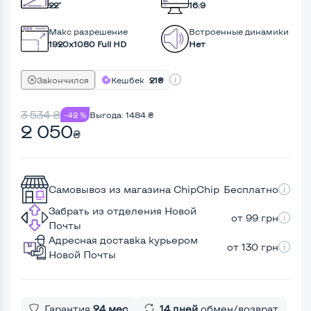
22"
16:9
Макс разрешение
Встроенные динамики
1920x1080 Full HD
Нет
Закончился
Кешбек
21₴
3 534
₴
-42 %
Выгода:
1484
₴
2 050
₴
Самовывоз из магазина ChipChip
Бесплатно
Забрать из отделения Новой
от 99 грн
Почты
Адресная доставка курьером
от 130 грн
Новой Почты
Гарантия
24 мес
14 дней
обмен/возврат